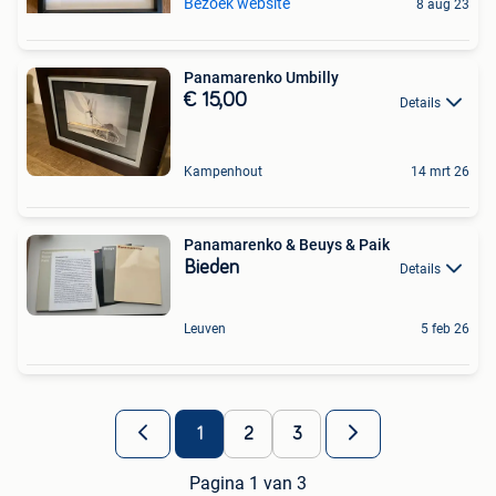
Bezoek website
8 aug 23
Panamarenko Umbilly
€ 15,00
Details
Kampenhout
14 mrt 26
Panamarenko & Beuys & Paik
Bieden
Details
Leuven
5 feb 26
1
2
3
Pagina 1 van 3