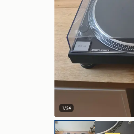
1
/
24