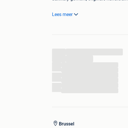
Werkt naar behoren!
Lees meer
Ophalen of verzenden(dubbele doos)
...
...
...
...
...
...
...
...
Brussel