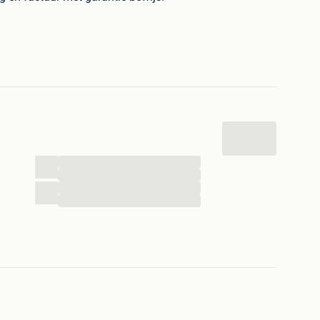
...
...
...
...