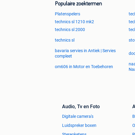
Populaire zoektermen
Platenspelers
tec
technics sl 1210 mk2
tec
technics sl 2000
tec
technics sl
sto
bavaria servies in Antiek | Servies
dod
compleet
naa
om606 in Motor en Toebehoren
Na
Audio, Tv en Foto
A
Digitale camera's
Luidspreker boxen
O
Stereoketens
P