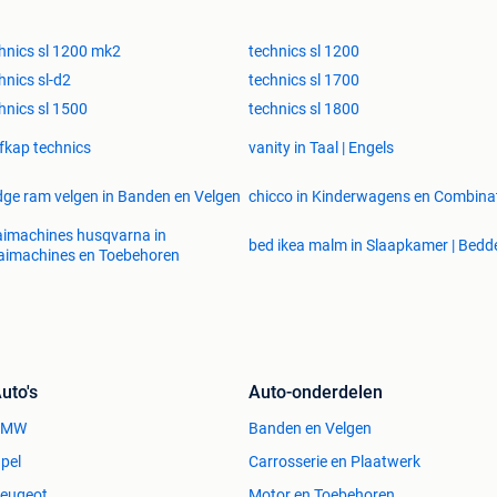
hnics sl 1200 mk2
technics sl 1200
hnics sl-d2
technics sl 1700
hnics sl 1500
technics sl 1800
fkap technics
vanity in Taal | Engels
ge ram velgen in Banden en Velgen
chicco in Kinderwagens en Combina
imachines husqvarna in
bed ikea malm in Slaapkamer | Bedd
aimachines en Toebehoren
uto's
Auto-onderdelen
BMW
Banden en Velgen
pel
Carrosserie en Plaatwerk
eugeot
Motor en Toebehoren