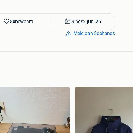
8x
bewaard
Sinds
2 jun '26
Meld aan 2dehands