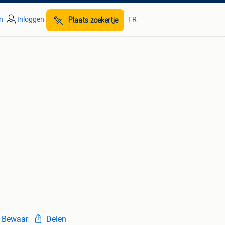
n
Inloggen
FR
Plaats zoekertje
Bewaar
Delen