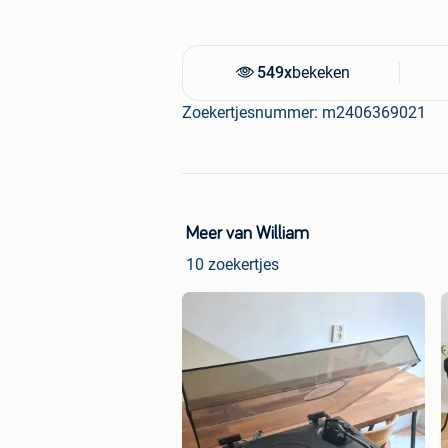
549x
bekeken
Zoekertjesnummer: m2406369021
Meer van William
10 zoekertjes