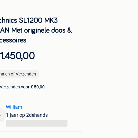
chnics SL1200 MK3
AN Met originele doos &
cessoires
1.450,00
halen of Verzenden
Verzenden voor
€ 50,00
William
1 jaar op 2dehands
...