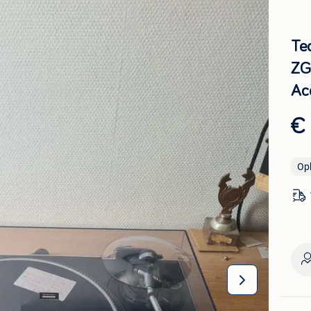
Te
ZG
Ac
€ 
Op