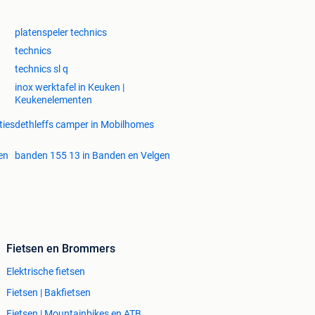
platenspeler technics
technics
technics sl q
inox werktafel in Keuken |
Keukenelementen
ties
dethleffs camper in Mobilhomes
en
banden 155 13 in Banden en Velgen
Fietsen en Brommers
Elektrische fietsen
Fietsen | Bakfietsen
Fietsen | Mountainbikes en ATB