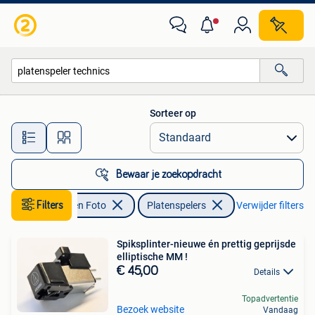
Platenspelers
Sorteer op
Alle afstanden…
Bewaar je zoekopdracht
Audio, Tv en Foto
Filters
Platenspelers
Verwijder filters
Spiksplinter-nieuwe én prettig geprijsde
elliptische MM !
€ 45,00
Details
Topadvertentie
Bezoek website
Vandaag