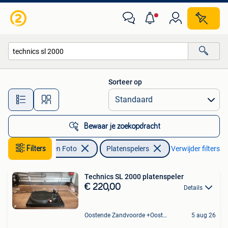
Platenspelers
Sorteer op
Alle afstanden…
Bewaar je zoekopdracht
Audio, Tv en Foto
Filters
Platenspelers
Verwijder filters
Technics SL 2000 platenspeler
€ 220,00
Details
Oostende Zandvoorde +Oostende
5 aug 26