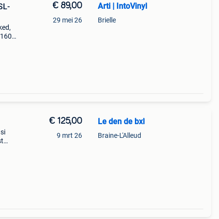
€ 89,00
Arti | IntoVinyl
SL-
29 mei 26
Brielle
ked,
l-1600
en
nele
€ 125,00
Le den de bxl
si
9 mrt 26
Braine-L'Alleud
st
de