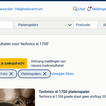
waarden
Veiligheidscentrum
Chat
Meldinge
Platenspelers
A
ultaten
voor 'technics sl 1700'
Ontvang meldingen van
 je zoekopdracht
nieuwe zoekresultaten
 Foto
Platenspelers
Verwijder filters
Technics sl-1700 platenspeler
Technics sl-1700 goede staat geen stofkap 3