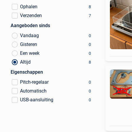
Ophalen
8
Verzenden
7
Aangeboden sinds
Vandaag
0
Gisteren
0
Een week
0
Altijd
8
Eigenschappen
Pitch-regelaar
0
Automatisch
0
USB-aansluiting
0