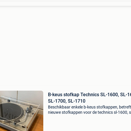
B-keus stofkap Technics SL-1600, SL-1
SL-1700, SL-1710
Beschikbaar enkele b-keus stofkappen, betref
nieuwe stofkappen voor de technics sl-1600, s
1610, sl-1700, sl-1710. Gemaakt uit helder acr
voorzien van uitsparingen voor bevestiging va
origi