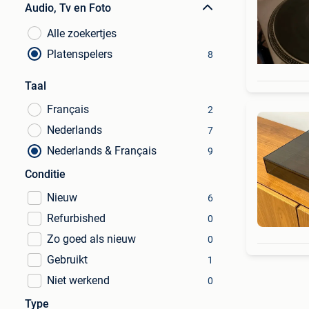
Audio, Tv en Foto
Alle zoekertjes
Platenspelers
8
Taal
Français
2
Nederlands
7
Nederlands & Français
9
Conditie
Nieuw
6
Refurbished
0
Zo goed als nieuw
0
Gebruikt
1
Niet werkend
0
Type