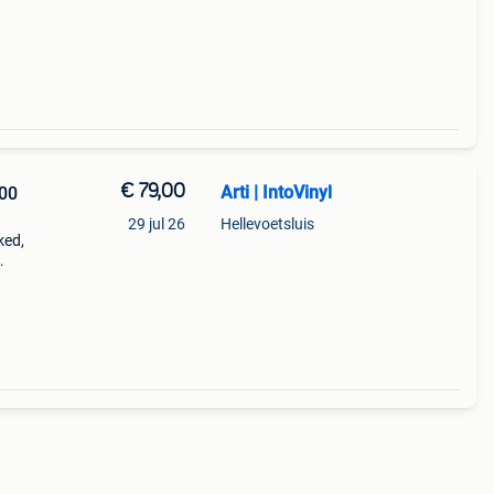
€ 79,00
Arti | IntoVinyl
600
29 jul 26
Hellevoetsluis
ked,
it
tiging