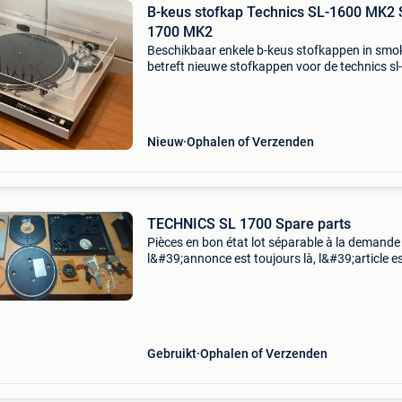
B-keus stofkap Technics SL-1600 MK2 
1700 MK2
Beschikbaar enkele b-keus stofkappen in smo
betreft nieuwe stofkappen voor de technics s
mk2 sl-1700 mk2. Gemaakt uit acryl en voorzi
van uitsparingen voor bevestiging van de origi
sch
Nieuw
Ophalen of Verzenden
TECHNICS SL 1700 Spare parts
Pièces en bon état lot séparable à la demande 
l&#39;annonce est toujours là, l&#39;article e
toujours dispo. Envoi possible, frais a charge 
l&#39;acheteur. Je ne suis pas un commer
Gebruikt
Ophalen of Verzenden