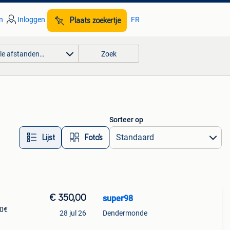
n
Inloggen
FR
Plaats zoekertje
lle afstanden…
Zoek
Sorteer op
Lijst
Foto’s
€ 350,00
super98
50€
28 jul 26
Dendermonde