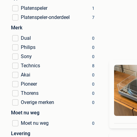
Platenspeler
1
Platenspeler-onderdeel
7
Merk
Dual
0
Philips
0
Sony
0
Technics
8
Akai
0
Pioneer
0
Thorens
0
Overige merken
0
Moet nu weg
Moet nu weg
0
Levering