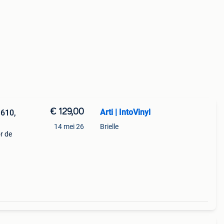
€ 129,00
Arti | IntoVinyl
1610,
14 mei 26
Brielle
r de