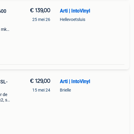
€ 139,00
Arti | IntoVinyl
600
25 mei 26
Hellevoetsluis
0 mk2,
10
€ 129,00
Arti | IntoVinyl
 SL-
15 mei 24
Brielle
r de
2, sl-
 uit