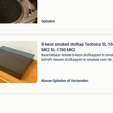
Ophalen
B-keus smoked stofkap Technics SL-1
MK2 SL-1700 MK2
Beschikbaar enkele b-keus stofkappen in smo
betreft nieuwe stofkappen in smoked voor de
technics sl-1600 mk2 sl-1700 mk2. Gemaakt u
acryl en voorzien van uitsparingen voor beves
van de ori
Nieuw
Ophalen of Verzenden