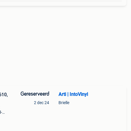
Gereserveerd
Arti | IntoVinyl
610,
2 dec 24
Brielle
t
l-
yl en
n de