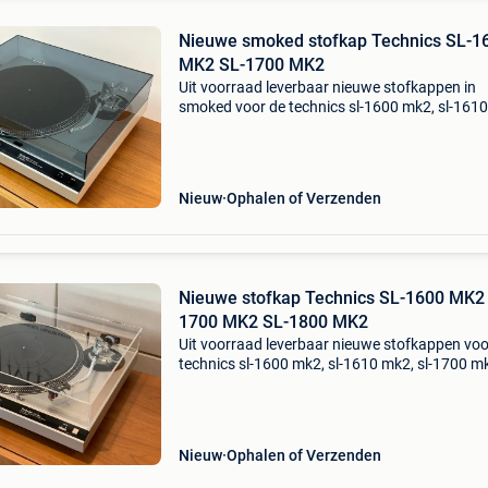
Nieuwe smoked stofkap Technics SL-1
MK2 SL-1700 MK2
Uit voorraad leverbaar nieuwe stofkappen in
smoked voor de technics sl-1600 mk2, sl-161
sl-1700 mk2, sl-1710 mk2, sl-1800 mk2, sl-18
mk2. Gemaakt uit acryl en voorzien van
uitsparingen voor be
Nieuw
Ophalen of Verzenden
Nieuwe stofkap Technics SL-1600 MK2
1700 MK2 SL-1800 MK2
Uit voorraad leverbaar nieuwe stofkappen voo
technics sl-1600 mk2, sl-1610 mk2, sl-1700 mk
1710 mk2, sl-1800 mk2, sl-1810 mk2. Gemaakt
helder acryl en voorzien van uitsparingen voor
beves
Nieuw
Ophalen of Verzenden