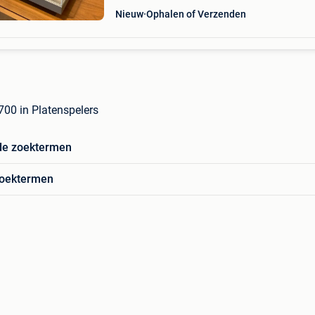
Nieuw
Ophalen of Verzenden
700 in Platenspelers
de zoektermen
zoektermen