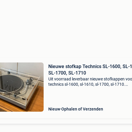
Nieuwe stofkap Technics SL-1600, SL-
SL-1700, SL-1710
Uit voorraad leverbaar nieuwe stofkappen voo
technics sl-1600, sl-1610, sl-1700, sl-1710.
Gemaakt uit helder acryl en voorzien van
uitsparingen voor bevestiging van de originele
scharnieren. Einde
Nieuw
Ophalen of Verzenden