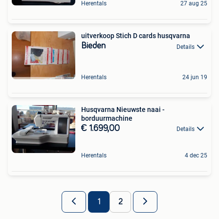
Herentals
27 aug 25
uitverkoop Stich D cards husqvarna
Bieden
Details
Herentals
24 jun 19
Husqvarna Nieuwste naai -
borduurmachine
€ 1.699,00
Details
Herentals
4 dec 25
1
2