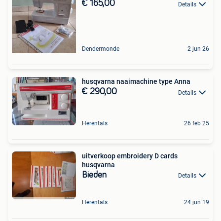
€ 165,00
Details
Dendermonde
2 jun 26
husqvarna naaimachine type Anna
€ 290,00
Details
Herentals
26 feb 25
uitverkoop embroidery D cards
husqvarna
Bieden
Details
Herentals
24 jun 19