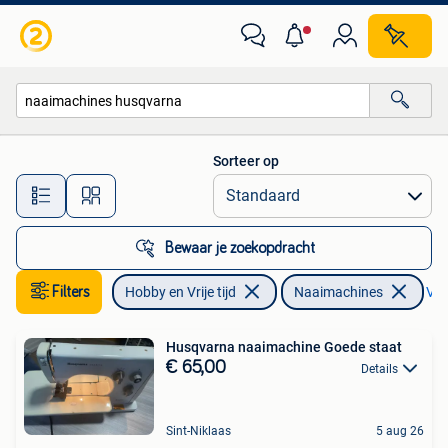
Naaimachines en Toebehoren
Sorteer op
Alle afstanden…
Bewaar je zoekopdracht
Filters
Hobby en Vrije tijd
Naaimachines
Ver
Husqvarna naaimachine Goede staat
€ 65,00
Details
Sint-Niklaas
5 aug 26