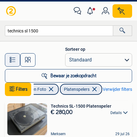
Platenspelers
Sorteer op
Alle afstanden…
Bewaar je zoekopdracht
Audio, Tv en Foto
Filters
Platenspelers
Verwijder filters
Technics SL-1500 Platenspeler
€ 280,00
Details
Merksem
29 jul 26