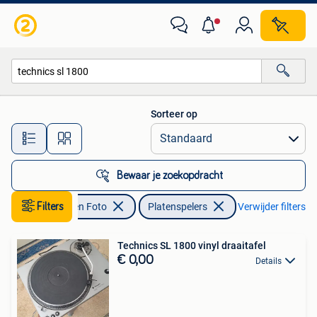
Platenspelers
Sorteer op
Alle afstanden…
Bewaar je zoekopdracht
Audio, Tv en Foto
Filters
Platenspelers
Verwijder filters
Technics SL 1800 vinyl draaitafel
€ 0,00
Details