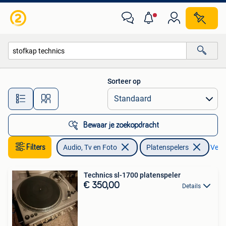
Platenspelers
Sorteer op
Alle afstanden…
Bewaar je zoekopdracht
Filters
Audio, Tv en Foto
Platenspelers
Verwi
Technics sl-1700 platenspeler
€ 350,00
Details