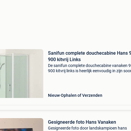
Sanifun complete douchecabine Hans 
900 kitvrij Links
De sanifun complete douchecabine vanaken 9
900 kitvrij links is heerlijk eenvoudig in zijn soo
Stap heerlijk onder uw regelbare handsproeier
sanifun complete douchecabine vanaken 900 
Nieuw
Ophalen of Verzenden
Gesigneerde foto Hans Vanaken
Gesigneerde foto door landskampioen hans