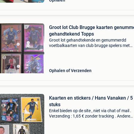
Ophalen
Groot lot Club Brugge kaarten genumm
gehandtekend Topps
Groot lot gehandtekende en genummerdd
voetbalkaarten van club brugge spelers met
topspelers als noa lang, de ketelaere, vanaken
vormer, mignolet, sylla, skov olsen, wesley, rits,
forbs, buchanan, aud
Ophalen of Verzenden
Kaarten en stickers / Hans Vanaken / 5
stuks
Enkel bieden op de site , niet via chat of mail .
Verzending : 1,65 € zonder tracking . Andere
verzendopties : prior , met tracking naar afha
of naar adres zijn beschikbaar op vraag van d