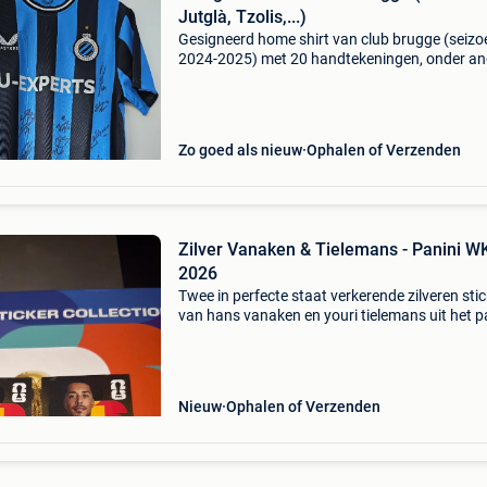
Jutglà, Tzolis,...)
Gesigneerd home shirt van club brugge (seizo
2024-2025) met 20 handtekeningen, onder an
8 christos tzolis 9 ferran jutglà 10 hugo vetle
bjorn meijer 17 romeo vermant 20 hans vanak
hu
Zo goed als nieuw
Ophalen of Verzenden
Zilver Vanaken & Tielemans - Panini W
2026
Twee in perfecte staat verkerende zilveren sti
van hans vanaken en youri tielemans uit het p
wk 2026 stickeralbum. Worden goed bescher
verzonden.
Nieuw
Ophalen of Verzenden