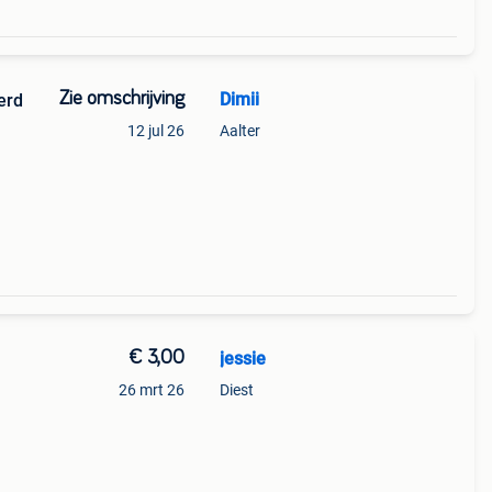
Zie omschrijving
Dimii
erd
12 jul 26
Aalter
,
€ 3,00
jessie
26 mrt 26
Diest
alpunt
e