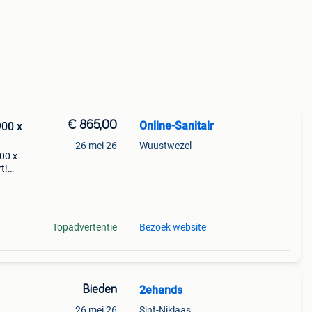
€ 865,00
Online-Sanitair
900 x
26 mei 26
Wuustwezel
00 x
rt!
. De
x 900
Topadvertentie
Bezoek website
Bieden
2ehands
26 mei 26
Sint-Niklaas