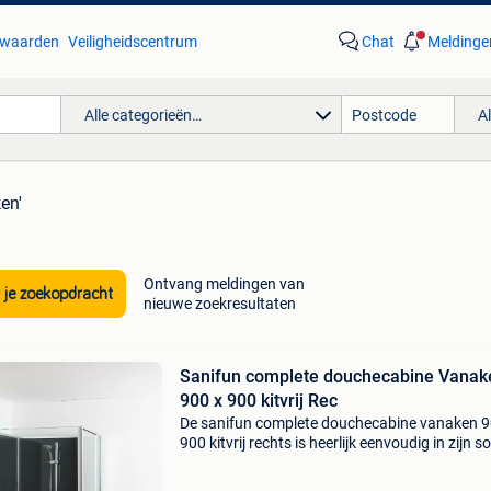
waarden
Veiligheidscentrum
Chat
Meldinge
Alle categorieën…
A
en'
Ontvang meldingen van
 je zoekopdracht
nieuwe zoekresultaten
Sanifun complete douchecabine Vanak
900 x 900 kitvrij Rec
De sanifun complete douchecabine vanaken 9
900 kitvrij rechts is heerlijk eenvoudig in zijn so
Stap heerlijk onder uw regelbare handsproeier
sanifun complete douchecabine vanaken 900 