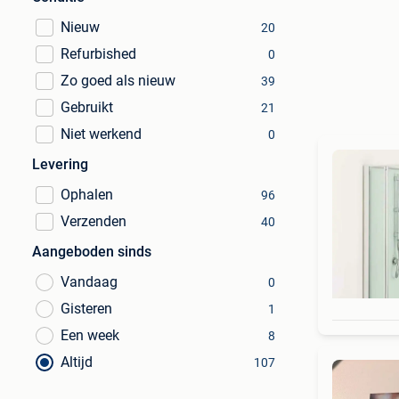
Nieuw
20
Refurbished
0
Zo goed als nieuw
39
Gebruikt
21
Niet werkend
0
Levering
Ophalen
96
Verzenden
40
Aangeboden sinds
Vandaag
0
Gisteren
1
Een week
8
Altijd
107