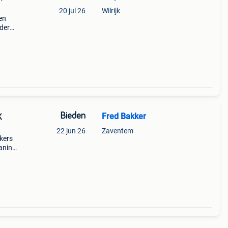
20 jul 26
Wilrijk
en
dere:
sen 14
en 41
Bieden
Fred Bakker
K
22 jun 26
Zaventem
ckers
anini
md