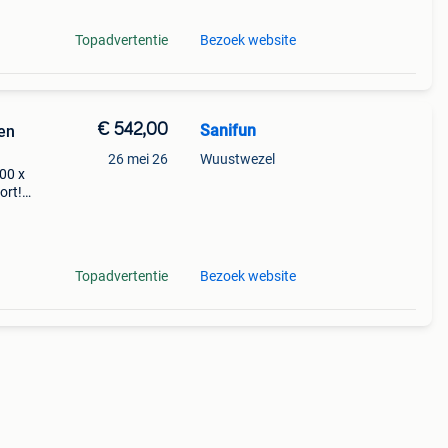
Topadvertentie
Bezoek website
€ 542,00
Sanifun
en
26 mei 26
Wuustwezel
00 x
ort!
. De
x 900
Topadvertentie
Bezoek website