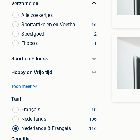
Verzamelen
Alle zoekertjes
Sportartikelen en Voetbal
16
Speelgoed
2
Flippo's
1
Sport en Fitness
Hobby en Vrije tijd
Toon meer
Taal
Français
10
Nederlands
106
Nederlands & Français
116
Conditie