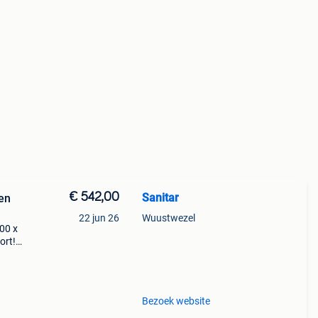
€ 542,00
Sanitar
en
22 jun 26
Wuustwezel
00 x
ort!
. De
x 900
Bezoek website