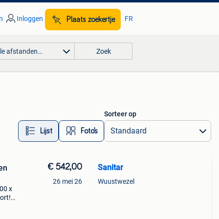
n
Inloggen
FR
Plaats zoekertje
lle afstanden…
Zoek
Sorteer op
Lijst
Foto’s
€ 542,00
Sanitar
en
26 mei 26
Wuustwezel
00 x
ort!
. De
x 900