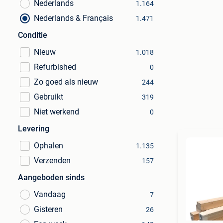
Nederlands
1.164
Nederlands & Français
1.471
Conditie
Nieuw
1.018
Refurbished
0
Zo goed als nieuw
244
Gebruikt
319
Niet werkend
0
Levering
Ophalen
1.135
Verzenden
157
Aangeboden sinds
Vandaag
7
Gisteren
26