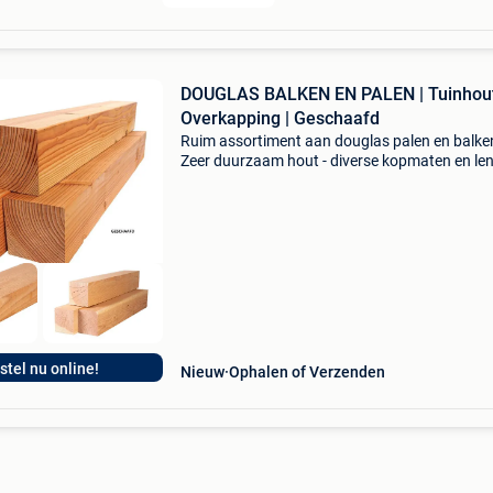
DOUGLAS BALKEN EN PALEN | Tuinhout
Overkapping | Geschaafd
Ruim assortiment aan douglas palen en balken
Zeer duurzaam hout - diverse kopmaten en le
- aantal kopmaten geschaafd - kant en klaar 
gebruik - ideaal voor o.a. Schuur, schutting,
veranda
stel nu online!
Nieuw
Ophalen of Verzenden