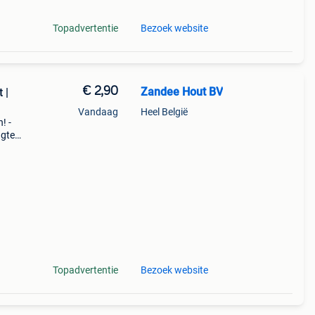
Topadvertentie
Bezoek website
€ 2,90
Zandee Hout BV
 |
Vandaag
Heel België
! -
ngtes
voor
Topadvertentie
Bezoek website