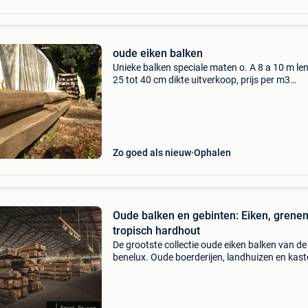
oude eiken balken
Unieke balken speciale maten o. A 8 a 10 m le
25 tot 40 cm dikte uitverkoop, prijs per m3
prijsopgave alleen op duidelijke maten nl lengt
breedte en hoogte en aantal 0475540286, oo
antieke oude
Zo goed als nieuw
Ophalen
Oude balken en gebinten: Eiken, grene
tropisch hardhout
De grootste collectie oude eiken balken van de
benelux. Oude boerderijen, landhuizen en kast
zouden niet hetzelfde zijn zonder hun prachti
oud eiken balken. Helaas moeten sommige va
deze klassi