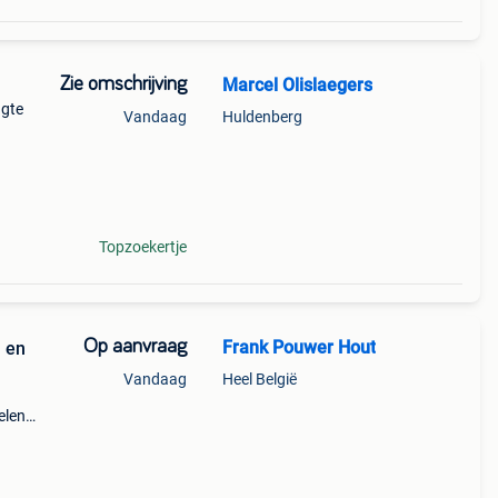
Zie omschrijving
Marcel Olislaegers
ngte
Vandaag
Huldenberg
e,
k
Topzoekertje
Op aanvraag
Frank Pouwer Hout
n en
Vandaag
Heel België
elen
ge
n