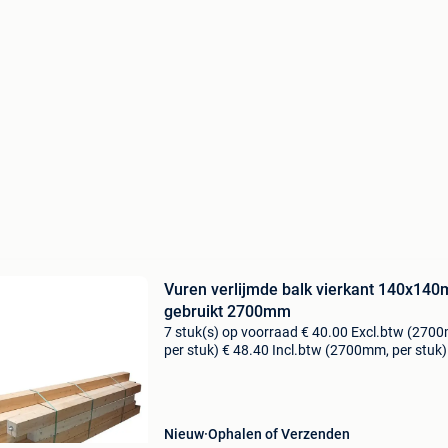
Vuren verlijmde balk vierkant 140x14
gebruikt 2700mm
7 stuk(s) op voorraad € 40.00 Excl.btw (270
per stuk) € 48.40 Incl.btw (2700mm, per stuk)
artikelnummer: p1489-2700 in goede conditie.
Gebruikt in een kantoor/interieurbouw. Let op:
Nieuw
Ophalen of Verzenden