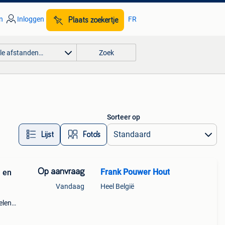
n
Inloggen
FR
Plaats zoekertje
lle afstanden…
Zoek
Sorteer op
Lijst
Foto’s
Op aanvraag
Frank Pouwer Hout
n en
Vandaag
Heel België
elen
ge
n