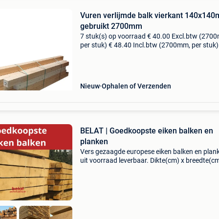
Vuren verlijmde balk vierkant 140x14
gebruikt 2700mm
7 stuk(s) op voorraad € 40.00 Excl.btw (270
per stuk) € 48.40 Incl.btw (2700mm, per stuk)
artikelnummer: p1489-2700 in goede conditie.
Gebruikt in een kantoor/interieurbouw. Let op:
Nieuw
Ophalen of Verzenden
BELAT | Goedkoopste eiken balken en
planken
Vers gezaagde europese eiken balken en plan
uit voorraad leverbaar. Dikte(cm) x breedte(cm
lengte (m) = prijs €/stuk incl. 21% Btw eiken
boomkant déclassé planken 2cm x 10-30cm x 
3M &eu