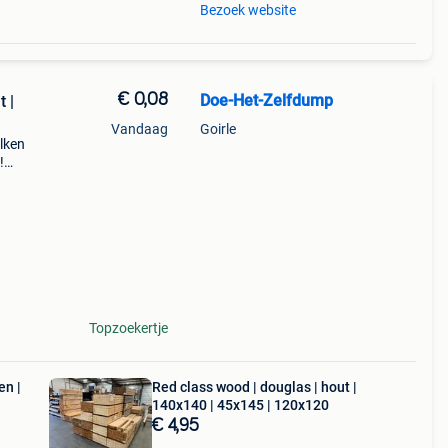
Bezoek website
€ 0,08
Doe-Het-Zelfdump
t |
Vandaag
Goirle
alken
!
e
40 mm
Topzoekertje
en |
Red class wood | douglas | hout |
140x140 | 45x145 | 120x120
€ 4,95