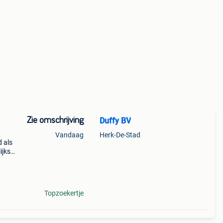
Zie omschrijving
Duffy BV
n
Vandaag
Herk-De-Stad
d als
ijks
 9,5
Topzoekertje