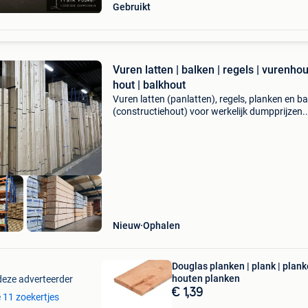
Gebruikt
Vuren latten | balken | regels | vurenhou
hout | balkhout
Vuren latten (panlatten), regels, planken en b
(constructiehout) voor werkelijk dumpprijzen..
Verkrijgbaar in de volgende kopmaten (divers
lengtes): 10x19 mm ruw nu €0,08 p/m 12x1
ges
Nieuw
Ophalen
Douglas planken | plank | plank
houten planken
deze adverteerder
€ 1,39
e 11 zoekertjes