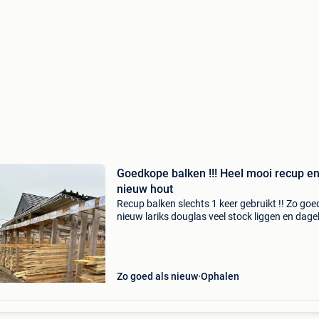
Goedkope balken !!! Heel mooi recup e
nieuw hout
Recup balken slechts 1 keer gebruikt !! Zo goe
nieuw lariks douglas veel stock liggen en dagel
nieuwe aanvoer ! Diktes 4,5 of 5,5 cm breedtes
cm , 11,5 cm en 13,5 cm lengtes van 2 m , 2,5
Zo goed als nieuw
Ophalen