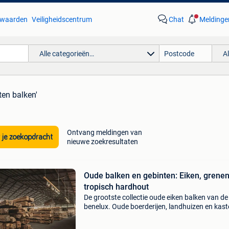
waarden
Veiligheidscentrum
Chat
Meldinge
Alle categorieën…
A
ten balken'
Ontvang meldingen van
 je zoekopdracht
nieuwe zoekresultaten
Oude balken en gebinten: Eiken, grene
tropisch hardhout
De grootste collectie oude eiken balken van de
benelux. Oude boerderijen, landhuizen en kast
zouden niet hetzelfde zijn zonder hun prachti
oud eiken balken. Helaas moeten sommige va