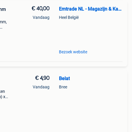
€ 40,00
Emtrade NL - Magazijn & Kantoor
0mm
Vandaag
Heel België
0mm,
 de p
Bezoek website
€ 4,90
Belat
Vandaag
Bree
ken
) x
2.5-