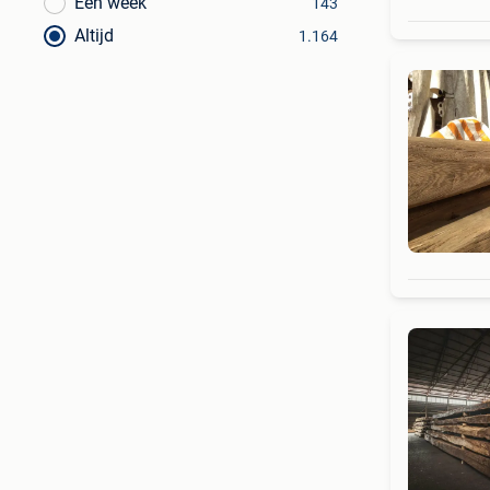
Een week
143
Altijd
1.164