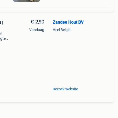
€ 2,90
Zandee Hout BV
 |
Vandaag
Heel België
! -
ngtes
voor
Bezoek website