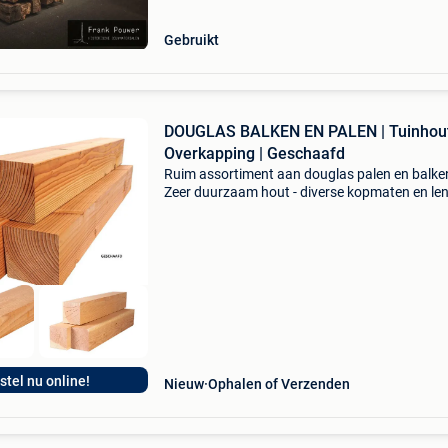
deze klassi
Gebruikt
DOUGLAS BALKEN EN PALEN | Tuinhout
Overkapping | Geschaafd
Ruim assortiment aan douglas palen en balken
Zeer duurzaam hout - diverse kopmaten en le
- aantal kopmaten geschaafd - kant en klaar 
gebruik - ideaal voor o.a. Schuur, schutting,
veranda
stel nu online!
Nieuw
Ophalen of Verzenden