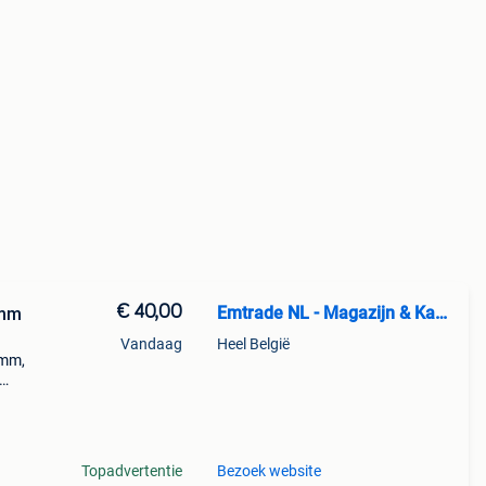
€ 40,00
Emtrade NL - Magazijn & Kantoor
0mm
Vandaag
Heel België
0mm,
 de p
Topadvertentie
Bezoek website