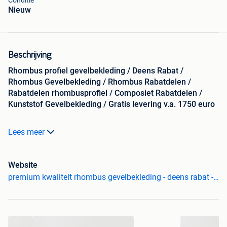
Conditie
Nieuw
Beschrijving
Rhombus profiel gevelbekleding / Deens Rabat /
Rhombus Gevelbekleding / Rhombus Rabatdelen /
Rabatdelen rhombusprofiel / Composiet Rabatdelen /
Kunststof Gevelbekleding / Gratis levering v.a. 1750 euro
Klaar om echt de show te stelen bij jou in de straat? Ga
Lees meer
lekker creatief bezig en bekleed de gevel van jouw woning,
tuinkamer, schuur of zelfs schutting met deze
premium
kwaliteit
rhombus gevelbekleding van Compoziet.
Website
premium kwaliteit rhombus gevelbekleding - deens rabat - gratis verzending vanaf 1750 euro - op=op
Dit schitterende rabatdeel is 290 centimeter lang en zorgt
voor een enorme luxe uitstraling vanwege de verschillende
kleurtonen en natuurlijk afwerking die je over de volledige
lengte van de plank ziet terugkeren. Zo zijn de planken
...
voorzien van een structuur die bijna niet van echt hout te