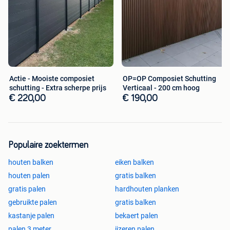
Almere (NL) en beoordeel zelf de topkwaliteit.
Actie - Mooiste composiet
OP=OP Composiet Schutting
schutting - Extra scherpe prijs
Verticaal - 200 cm hoog
€ 220,00
€ 190,00
Populaire zoektermen
houten balken
eiken balken
houten palen
gratis balken
gratis palen
hardhouten planken
gebruikte palen
gratis balken
kastanje palen
bekaert palen
palen 3 meter
ijzeren palen