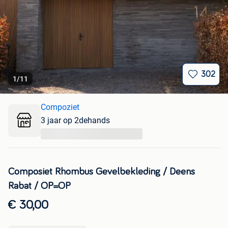
302
1
/
11
Compoziet
3 jaar op 2dehands
...
Composiet Rhombus Gevelbekleding / Deens
Rabat / OP=OP
€ 30,00