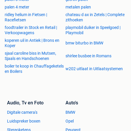
palen 4 meter
metalen palen
ridley helium in Fietsen |
chateau d ax in Zetels | Complete
Racefietsen
zithoeken
foodtrailer in Stock en Retail |
playmobil duiker in Speelgoed |
Verkoopwagens
Playmobil
koperen uil in Antiek | Brons en
bmw biturbo in BMW
Koper
sjaal caroline biss in Mutsen,
shirlee busbee in Romans
Sjaals en Handschoenen
boiler te koop in Chauffageketels
w202 uitlaat in Uitlaatsystemen
en Boilers
Audio, Tv en Foto
Auto's
Digitale camera's
BMW
Luidspreker boxen
Opel
Stereoketens
Peugeot