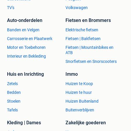
TV's
Volkswagen
Auto-onderdelen
Fietsen en Brommers
Banden en Velgen
Elektrische fietsen
Carrosserie en Plaatwerk
Fietsen | Bakfietsen
Motor en Toebehoren
Fietsen | Mountainbikes en
ATB
Interieur en Bekleding
Snorfietsen en Snorscooters
Huis en Inrichting
Immo
Zetels
Huizen te Koop
Bedden
Huizen te huur
Stoelen
Huizen Buitenland
Tafels
Buitenverblijven
Kleding | Dames
Zakelijke goederen