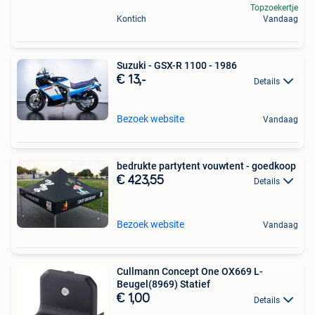
Topzoekertje
Kontich
Vandaag
Suzuki - GSX-R 1100 - 1986
€ 13,-
Details
Bezoek website
Vandaag
bedrukte partytent vouwtent - goedkoop
€ 423,55
Details
Bezoek website
Vandaag
Cullmann Concept One OX669 L-
Beugel(8969) Statief
€ 1,00
Details