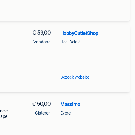
€ 59,00
HobbyOutletShop
Vandaag
Heel België
e set
n
Bezoek website
€ 50,00
Massimo
inele
Gisteren
Evere
cape