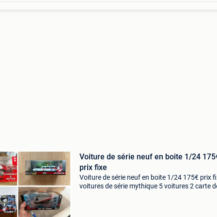
Voiture de série neuf en boite 1/24 175
prix fixe
Voiture de série neuf en boite 1/24 175€ prix f
voitures de série mythique 5 voitures 2 carte d
police coldsplay starsky et hutch 1/24 greenli
ghostbusters 1/24 ghostbusters ecto 1 dieca