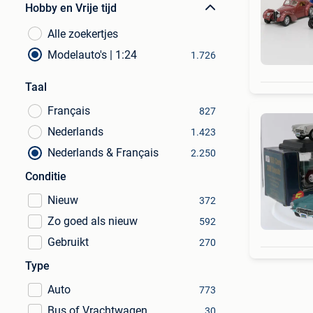
Hobby en Vrije tijd
Alle zoekertjes
Modelauto's | 1:24
1.726
Taal
Français
827
Nederlands
1.423
Nederlands & Français
2.250
Conditie
Nieuw
372
Zo goed als nieuw
592
Gebruikt
270
Type
Auto
773
Bus of Vrachtwagen
30