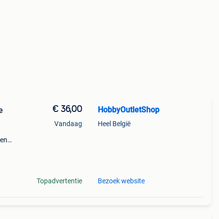
€ 36,00
HobbyOutletShop
e
Vandaag
Heel België
 en
l
Topadvertentie
Bezoek website