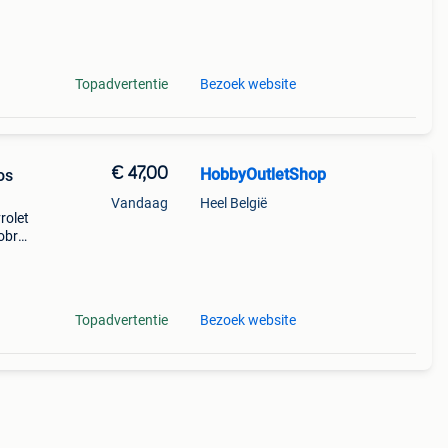
e set
n
Topadvertentie
Bezoek website
€ 47,00
HobbyOutletShop
os
Vandaag
Heel België
rolet
cobra
t
Topadvertentie
Bezoek website