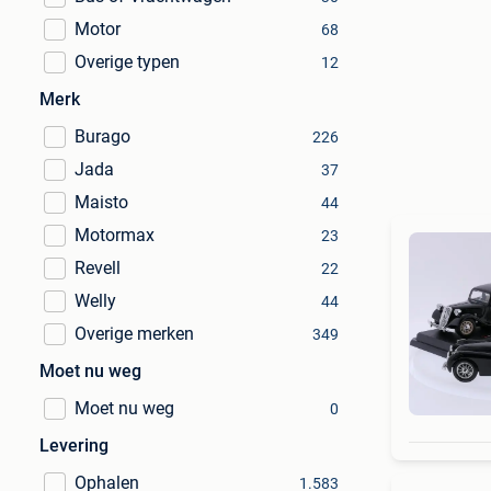
Motor
68
Overige typen
12
Merk
Burago
226
Jada
37
Maisto
44
Motormax
23
Revell
22
Welly
44
Overige merken
349
Moet nu weg
Moet nu weg
0
Levering
Ophalen
1.583