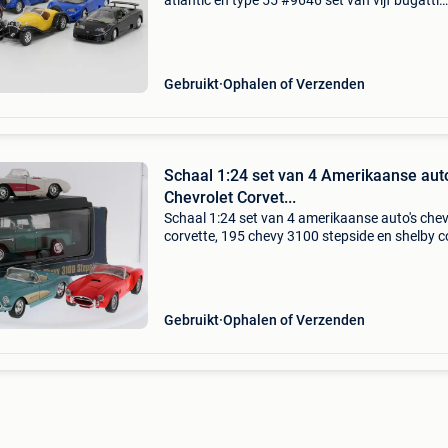
atlantic en type 55 #9646 set van vijf bugatti
schaalmodellen van bburago in schaal 1:24. D
bestaat uit twee bugatti atlantic modellen, ee
bugat
Gebruikt
Ophalen of Verzenden
Schaal 1:24 set van 4 Amerikaanse aut
Chevrolet Corvet...
Schaal 1:24 set van 4 amerikaanse auto's chev
corvette, 195 chevy 3100 stepside en shelby 
#9649 set van vier amerikaanse klassieke
automodellen in schaal 1:24. De set bestaat ui
twee c
Gebruikt
Ophalen of Verzenden