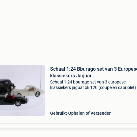
Schaal 1:24 Bburago set van 3 Europes
klassiekers Jaguar...
Schaal 1:24 bburago set van 3 europese
klassiekers jaguar xk 120 (coupé en cabriolet)
citroën 15cv ta #9648 set van drie klassieke
europese automodellen van bburago in schaa
1:24. De set bestaat u
Gebruikt
Ophalen of Verzenden