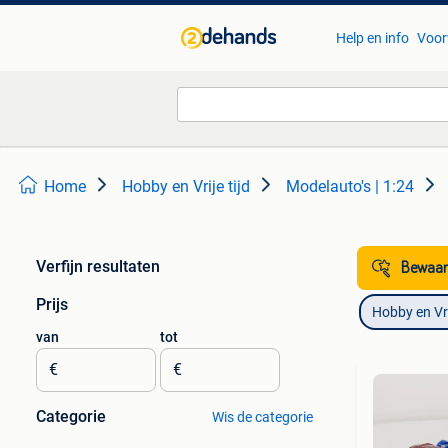
Help en info
Voor
Home
Hobby en Vrije tijd
Modelauto's | 1:24
Verfijn resultaten
Bewaar
Prijs
Hobby en Vrij
van
tot
€
€
Categorie
Wis de categorie