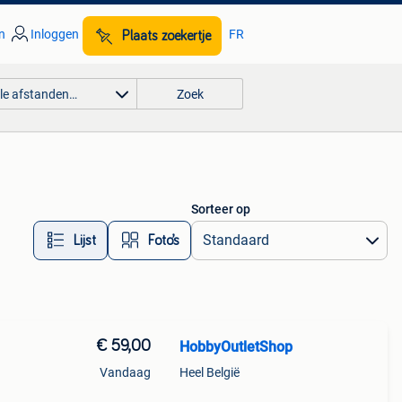
n
Inloggen
FR
Plaats zoekertje
lle afstanden…
Zoek
Sorteer op
Lijst
Foto’s
€ 59,00
HobbyOutletShop
Vandaag
Heel België