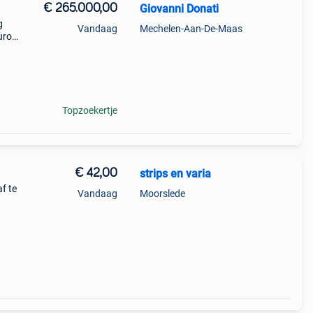
€ 265.000,00
Giovanni Donati
g
Vandaag
Mechelen-Aan-De-Maas
europa
a x
me
Topzoekertje
€ 42,00
strips en varia
f te
Vandaag
Moorslede