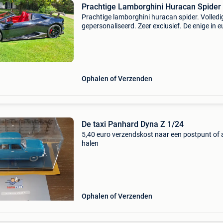
Prachtige Lamborghini Huracan Spider
Prachtige lamborghini huracan spider. Volledi
gepersonaliseerd. Zeer exclusief. De enige in 
in zeer mooie staat. Wij zijn bereid om een tesl
plaid. Mercedes s klasse. Bentley.. Over te ne
Ophalen of Verzenden
De taxi Panhard Dyna Z 1/24
5,40 euro verzendskost naar een postpunt of a
halen
Ophalen of Verzenden