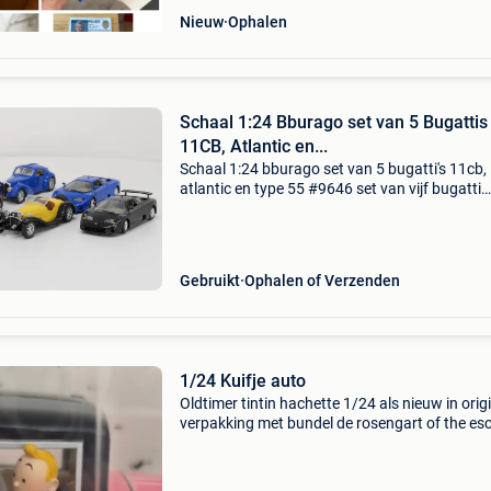
Nieuw
Ophalen
Schaal 1:24 Bburago set van 5 Bugattis
11CB, Atlantic en...
Schaal 1:24 bburago set van 5 bugatti's 11cb,
atlantic en type 55 #9646 set van vijf bugatti
schaalmodellen van bburago in schaal 1:24. D
bestaat uit twee bugatti atlantic modellen, ee
bugat
Gebruikt
Ophalen of Verzenden
1/24 Kuifje auto
Oldtimer tintin hachette 1/24 als nieuw in orig
verpakking met bundel de rosengart of the es