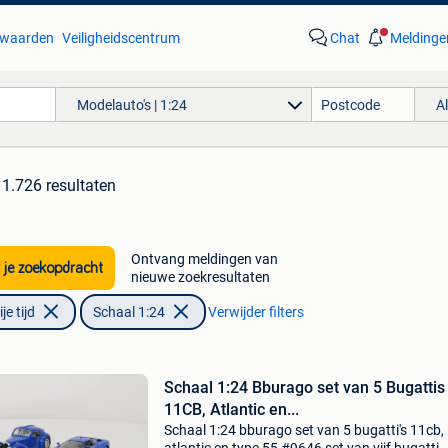
waarden
Veiligheidscentrum
Chat
Meldinge
Modelauto's | 1:24
A
1.726 resultaten
Ontvang meldingen van
 je zoekopdracht
nieuwe zoekresultaten
e tijd
Schaal 1:24
Verwijder filters
Schaal 1:24 Bburago set van 5 Bugattis
11CB, Atlantic en...
Schaal 1:24 bburago set van 5 bugatti's 11cb,