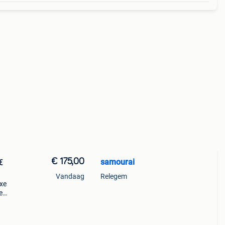
€ 175,00
samourai
€
Vandaag
Relegem
ixe
e
ght
st