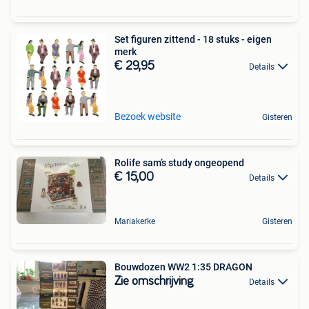
Set figuren zittend - 18 stuks - eigen
merk
€ 29,95
Details
Bezoek website
Gisteren
Rolife sam’s study ongeopend
€ 15,00
Details
Mariakerke
Gisteren
Bouwdozen WW2 1:35 DRAGON
Zie omschrijving
Details