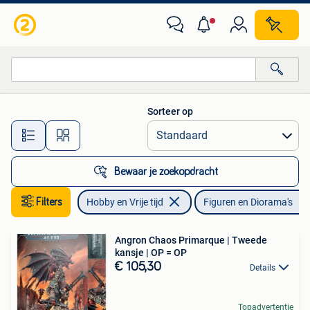
Modelbouw | Figuren en Diorama's
Sorteer op
Alle afstanden…
Bewaar je zoekopdracht
Filters
Hobby en Vrije tijd
Figuren en Diorama's
Angron Chaos Primarque | Tweede
kansje | OP = OP
€ 105,30
Details
Topadvertentie