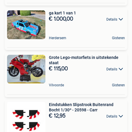
ga kart 1 van 1
€ 1.000,00
Details
Herdersem
Gisteren
Grote Lego-motorfiets in uitstekende
staat
€ 115,00
Details
Vilvoorde
Gisteren
Eindstukken Slipstrook Buitenrand
Bocht 1/30º - 20598 - Carr
€ 12,95
Details