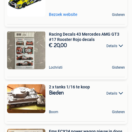
Bezoek website
Gisteren
Racing Decals 43 Mercedes AMG GT3
#17 Rooster Rojo decals
€ 20,00
Details
Lochristi
Gisteren
2 x tanks 1/16 te koop
Bieden
Details
Boom
Gisteren
Fms FCX24 power wagon nieuw in doos