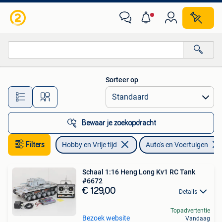
Modelbouw | Auto's en Voertuigen
Sorteer op
Alle afstanden…
Bewaar je zoekopdracht
Filters
Hobby en Vrije tijd
Auto's en Voertuigen
Schaal 1:16 Heng Long Kv1 RC Tank
#6672
€ 129,00
Details
Topadvertentie
Bezoek website
Vandaag