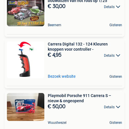
bouwdozen van hot rods op 1/25
€ 30,00
Details
Beernem
Gisteren
Carrera Digital 132 - 124 Kleuren
knoppen voor controller -
€ 4,95
Details
Bezoek website
Gisteren
Playmobil Porsche 911 Carrera S –
nieuw & ongeopend
€ 50,00
Details
Wuustwezel
Gisteren