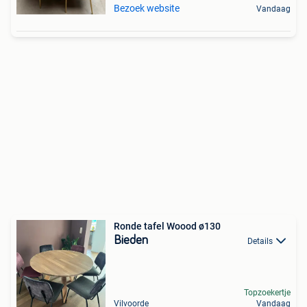
Bezoek website
Vandaag
Ronde tafel Woood ø130
Bieden
Details
Topzoekertje
Vilvoorde
Vandaag