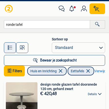
Tafels | Eettafels
Sorteer op
Alle afstanden…
Bewaar je zoekopdracht
Filters
Huis en Inrichting
Eettafels
Verwijder 
design ronde glazen tafel doorsnede
120 cm, gehard zwart
€ 420,48
Details