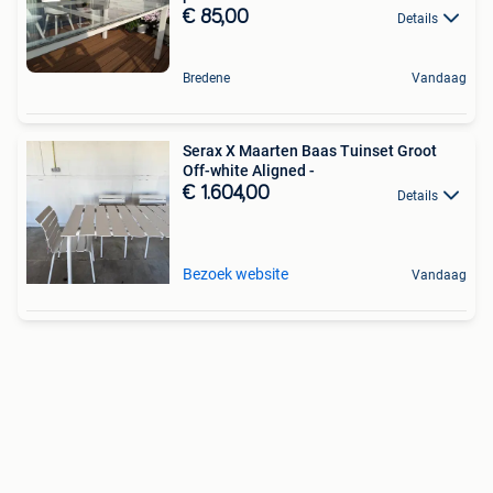
€ 85,00
Details
Bredene
Vandaag
Serax X Maarten Baas Tuinset Groot
Off-white Aligned -
€ 1.604,00
Details
Bezoek website
Vandaag