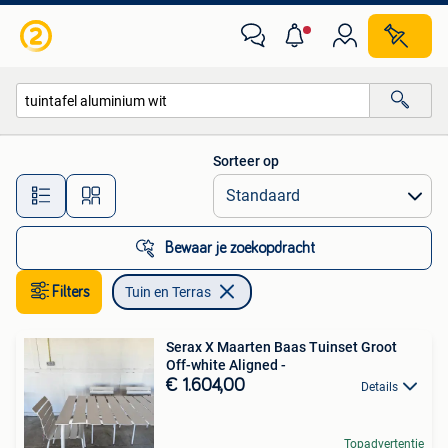
Tuin en Terras
Sorteer op
Alle afstanden…
Bewaar je zoekopdracht
Filters
Tuin en Terras
Serax X Maarten Baas Tuinset Groot
Off-white Aligned -
€ 1.604,00
Details
Topadvertentie