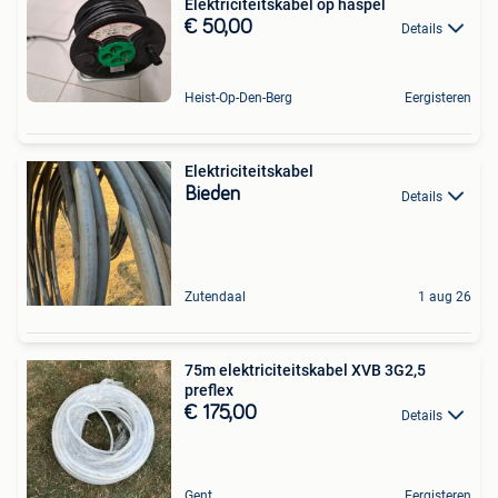
Elektriciteitskabel op haspel
€ 50,00
Details
Heist-Op-Den-Berg
Eergisteren
Elektriciteitskabel
Bieden
Details
Zutendaal
1 aug 26
75m elektriciteitskabel XVB 3G2,5
preflex
€ 175,00
Details
Gent
Eergisteren