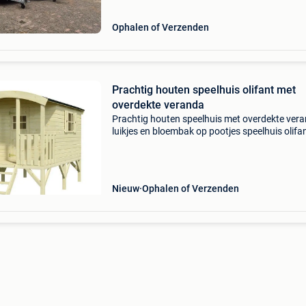
kenteken. Expor
Ophalen of Verzenden
Prachtig houten speelhuis olifant met
overdekte veranda
Prachtig houten speelhuis met overdekte vera
luikjes en bloembak op pootjes speelhuis olifa
droomt er niet van een eigen pipowagen. Deze
circuswagen is zo groot dat je er makkelijk me
kin
Nieuw
Ophalen of Verzenden