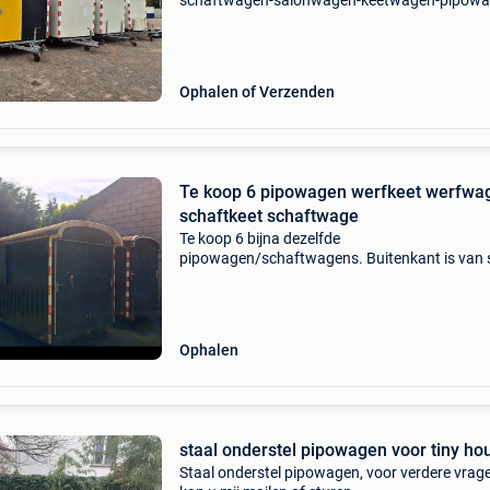
schaftwagen-salonwagen-keetwagen-pipow
de wagens worden as-is (voetstoots) verkocht.
in snelverkeeruitvoering dus met een nederlan
kenteken. Expor
Ophalen of Verzenden
Te koop 6 pipowagen werfkeet werfwa
schaftkeet schaftwage
Te koop 6 bijna dezelfde
pipowagen/schaftwagens. Buitenkant is van s
2 Luiken en 2 ramen allemaal. Onderstellen zij
goed en staan op goede banden. De daken zij
allemaal waterdicht. Binnenkant z
Ophalen
staal onderstel pipowagen voor tiny ho
Staal onderstel pipowagen, voor verdere vrag