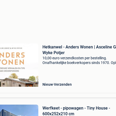
Hetkanwel - Anders Wonen | Asceline G
Wyke Potjer
10,00 euro verzendkosten per bestelling.
Onafhankelijke boekverkopers sinds 1970. Op
in onze boekhandel in nijmegen (nederland) of
dezelfde dag verstuurd bij bestellingen van m
vr voor 14.00
Nieuw
Verzenden
Werfkeet - pipowagen - Tiny House -
600x252x210 cm