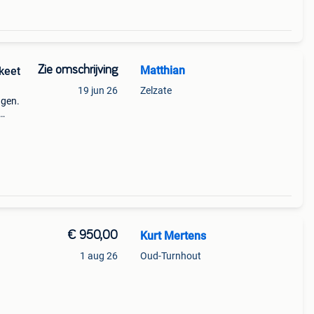
Zie omschrijving
Matthian
keet
19 jun 26
Zelzate
agen.
 maat
hten
€ 950,00
Kurt Mertens
1 aug 26
Oud-Turnhout