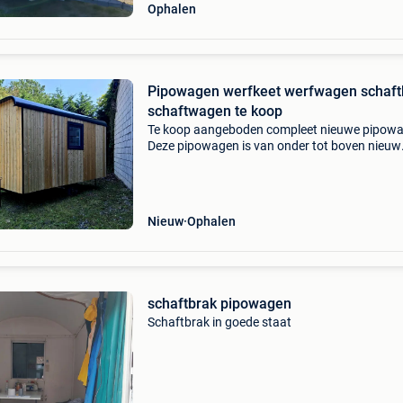
Ophalen
Pipowagen werfkeet werfwagen schaft
schaftwagen te koop
Te koop aangeboden compleet nieuwe pipow
Deze pipowagen is van onder tot boven nieuw
gebouwd. Pipowagen worden op wens en op
gemaakt. Levertijd ongeveer 2 maanden. Moc
we er op voorraad
Nieuw
Ophalen
schaftbrak pipowagen
Schaftbrak in goede staat