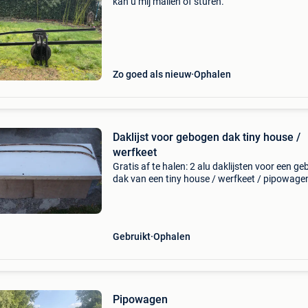
kan u mij mailen of sturen.
Zo goed als nieuw
Ophalen
Daklijst voor gebogen dak tiny house /
werfkeet
Gratis af te halen: 2 alu daklijsten voor een g
dak van een tiny house / werfkeet / pipowage
Overspanning = 2,28 m; hoogte = 22 cm. Oph
in vinkt bij deinze.
Gebruikt
Ophalen
Pipowagen