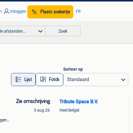
n
Inloggen
FR
Plaats zoekertje
lle afstanden…
Zoek
Sorteer op
Lijst
Foto’s
Zie omschrijving
Tribute Space B.V.
3 aug 26
Heel België
agens
 Alle
ds