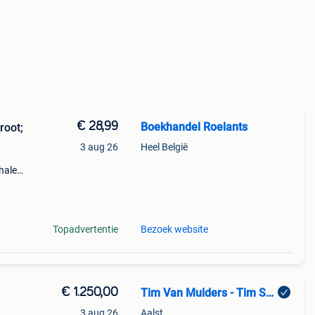
€ 28,99
Boekhandel Roelants
root;
3 aug 26
Heel België
halen
a t/m
Topadvertentie
Bezoek website
€ 1.250,00
Tim Van Mulders - Tim Shop
3 aug 26
Aalst