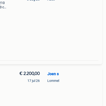
x210
10 cm
s
€ 2.200,00
Joen s
n
17 jul 26
Lommel
agen