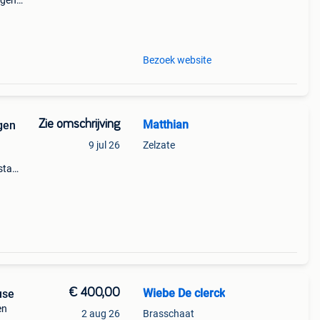
agens
 Alle
ds
Bezoek website
Zie omschrijving
Matthian
gen
9 jul 26
Zelzate
taal.
n
n
€ 400,00
Wiebe De clerck
use
en
2 aug 26
Brasschaat