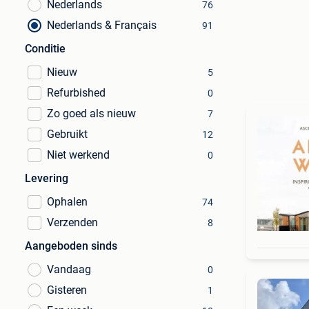
Nederlands
76
Nederlands & Français
91
Conditie
Nieuw
5
Refurbished
0
Zo goed als nieuw
7
Gebruikt
12
Niet werkend
0
Levering
Ophalen
74
Verzenden
8
Aangeboden sinds
Vandaag
0
Gisteren
1