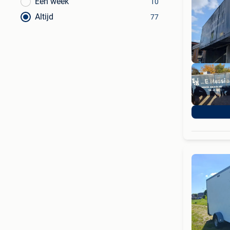
Een week
10
Altijd
77