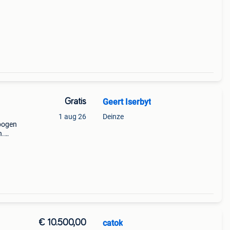
Gratis
Geert Iserbyt
1 aug 26
Deinze
ebogen
n.
alen
€ 10.500,00
catok