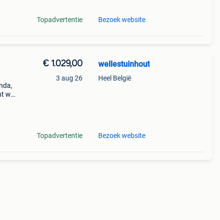
Topadvertentie
Bezoek website
€ 1.029,00
wellestuinhout
3 aug 26
Heel België
nda,
nt wie
t 3
Topadvertentie
Bezoek website