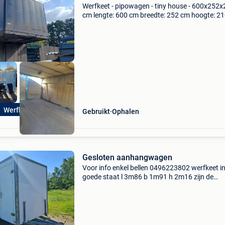
Werfkeet - pipowagen - tiny house - 600x252
cm lengte: 600 cm breedte: 252 cm hoogte: 2
dit zijn allemaal de buitenmaten. De werfkeet i
voorzien van een deur met hendel langs de
linkerzijde.
Werfkeet
Gebruikt
Ophalen
Gesloten aanhangwagen
Voor info enkel bellen 0496223802 werfkeet i
goede staat l 3m86 b 1m91 h 2m16 zijn de
afmetingen van de bak. Vraagprijs 2200 euro
p.o.t.k werfwagen werfkeet bouwkeet pipow
roulotte de chantier bo