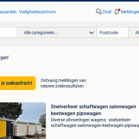
waarden
Veiligheidscentrum
Chat
Meldinge
Alle categorieën…
A
gen'
Ontvang meldingen van
 je zoekopdracht
nieuwe zoekresultaten
Snelverkeer schaftwagen salonwagen
keetwagen pipowagen
Diverse uitvoeringen wagens : snelverkeer-
schaftwagen-salonwagen-keetwagen-pipow
de wagens worden as-is (voetstoots) verkocht.
in snelverkeeruitvoering dus met een nederlan