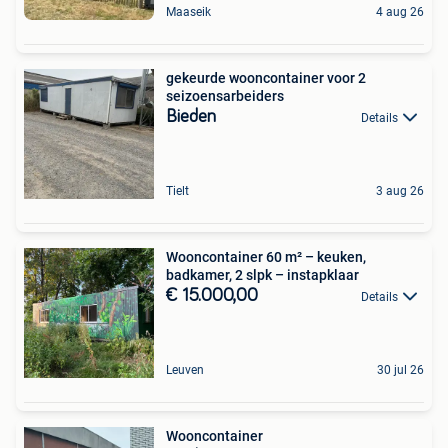
Maaseik
4 aug 26
gekeurde wooncontainer voor 2
seizoensarbeiders
Bieden
Details
Tielt
3 aug 26
Wooncontainer 60 m² – keuken,
badkamer, 2 slpk – instapklaar
€ 15.000,00
Details
Leuven
30 jul 26
Wooncontainer