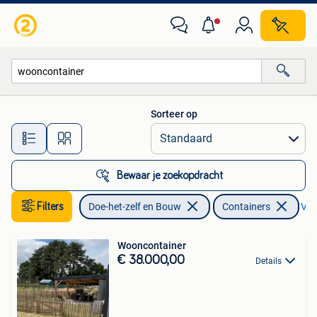
Containers
Sorteer op
Alle afstanden…
Bewaar je zoekopdracht
Filters
Doe-het-zelf en Bouw
Containers
Verw
Wooncontainer
€ 38.000,00
Details