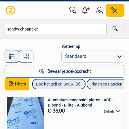
Platen en Panelen
Sorteer op
Alle afstanden…
Bewaar je zoekopdracht
Filters
Doe-het-zelf en Bouw
Platen en Panelen
Aluminium composiet platen - ACP -
Dibond - Dilite - Alubond
€ 38,00
Details