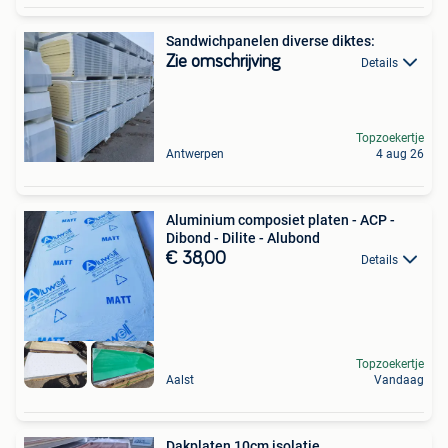
Sandwichpanelen diverse diktes:
Zie omschrijving
Details
Topzoekertje
Antwerpen
4 aug 26
Aluminium composiet platen - ACP -
Dibond - Dilite - Alubond
€ 38,00
Details
Topzoekertje
Aalst
Vandaag
Dakplaten 10cm isolatie