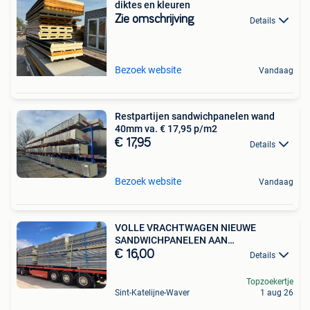
diktes en kleuren
Zie omschrijving
Details
Bezoek website
Vandaag
Restpartijen sandwichpanelen wand
40mm va. € 17,95 p/m2
€ 17,95
Details
Bezoek website
Vandaag
VOLLE VRACHTWAGEN NIEUWE
SANDWICHPANELEN AAN
DUMPINGSPRIJZEN
€ 16,00
Details
Topzoekertje
Sint-Katelijne-Waver
1 aug 26