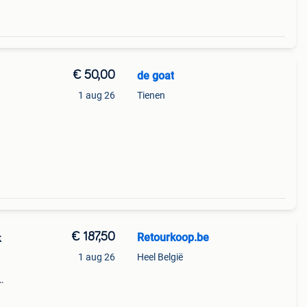
€ 50,00
de goat
1 aug 26
Tienen
€ 187,50
Retourkoop.be
k
1 aug 26
Heel België
 ruik