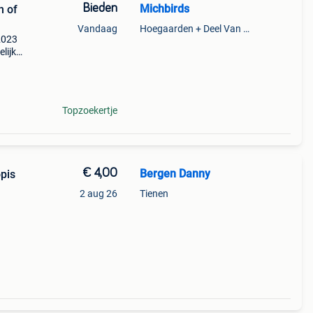
Bieden
Michbirds
n of
Vandaag
Hoegaarden + Deel Van Kumtich + Deel Van Tienen
2023
lijk
a
hura
Topzoekertje
€ 4,00
Bergen Danny
pis
2 aug 26
Tienen