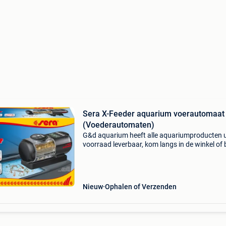
Sera X-Feeder aquarium voerautomaat
(Voederautomaten)
G&d aquarium heeft alle aquariumproducten u
voorraad leverbaar, kom langs in de winkel of 
online op www.gdaquarium.nl op werkdagen 
17:00 uur besteld, zelfde dag verzonden met d
sera
Nieuw
Ophalen of Verzenden