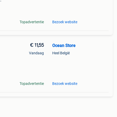
 ruik
Topadvertentie
Bezoek website
€ 11,55
Ocean Store
Vandaag
Heel België
ensor
r de
Topadvertentie
Bezoek website