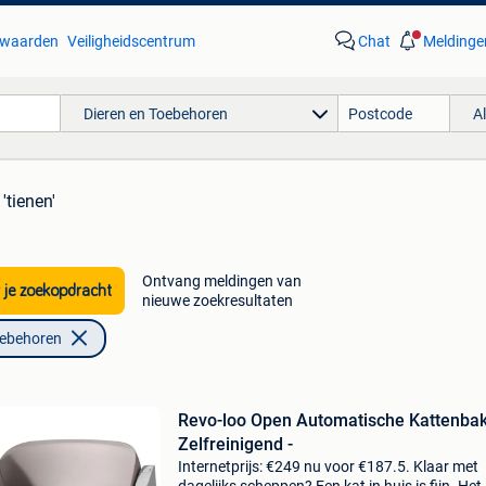
waarden
Veiligheidscentrum
Chat
Meldinge
Dieren en Toebehoren
A
'tienen'
Ontvang meldingen van
 je zoekopdracht
nieuwe zoekresultaten
oebehoren
Revo-loo Open Automatische Kattenba
Zelfreinigend -
Internetprijs: €249 nu voor €187.5. Klaar met