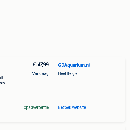
€ 47,99
GDAquarium.nl
Vandaag
Heel België
it
bestel
voor
e
Topadvertentie
Bezoek website