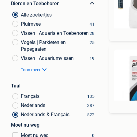
Dieren en Toebehoren
Alle zoekertjes
Pluimvee
41
Vissen | Aquaria en Toebehoren
28
Vogels | Parkieten en
25
Papegaaien
Vissen | Aquariumvissen
19
Toon meer
Taal
Français
135
Nederlands
387
Nederlands & Français
522
Moet nu weg
Moet nu weg
0