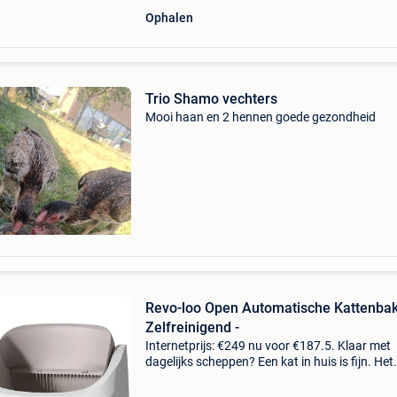
Ophalen
Trio Shamo vechters
Mooi haan en 2 hennen goede gezondheid
Revo-loo Open Automatische Kattenba
Zelfreinigend -
Internetprijs: €249 nu voor €187.5. Klaar met
dagelijks scheppen? Een kat in huis is fijn. Het
scheppen, niet zo. Vergeet je het een dag? Dan
je dat de hele week. Een kattenbak die zich