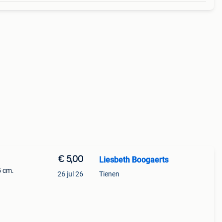
€ 5,00
Liesbeth Boogaerts
5 cm.
26 jul 26
Tienen