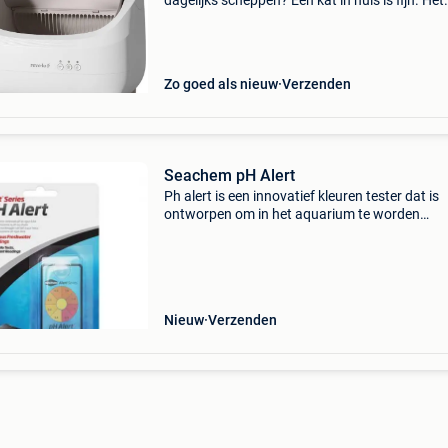
dagelijks scheppen? Een kat in huis is fijn. Het
scheppen, niet zo. Vergeet je het een dag? Dan
je dat de hele week. Een kattenbak die zich
Zo goed als nieuw
Verzenden
Seachem pH Alert
Ph alert is een innovatief kleuren tester dat is
ontworpen om in het aquarium te worden
geplaatst en de ph continu te bewaken. Een s
verandert van kleur om u te waarschuwen voo
juiste ph waar
Nieuw
Verzenden