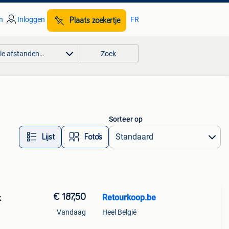
n
Inloggen
FR
Plaats zoekertje
lle afstanden…
Zoek
Sorteer op
Lijst
Foto’s
€ 187,50
Retourkoop.be
k
Vandaag
Heel België