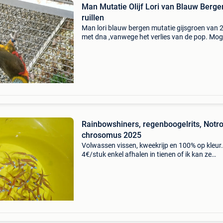
Man Mutatie Olijf Lori van Blauw Berge
ruillen
Man lori blauw bergen mutatie gijsgroen van 
met dna ,vanwege het verlies van de pop. Moge
ruillen voor malabarparkiet, of koppel pyrrhur
mutatie (niet molinea) of anders species pyrr
of
Rainbowshiners, regenboogelrits, Notro
chrosomus 2025
Volwassen vissen, kweekrijp en 100% op kleur.
4€/stuk enkel afhalen in tienen of ik kan ze
meebrengen naar alken