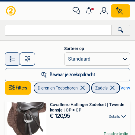
Paarden en Pony's | Zadels
Sorteer op
Alle afstanden…
Bewaar je zoekopdracht
Filters
Dieren en Toebehoren
Zadels
Verwijde
Covalliero Haflinger Zadelset | Tweede
kansje | OP = OP
€ 120,95
Details
Topadvertentie