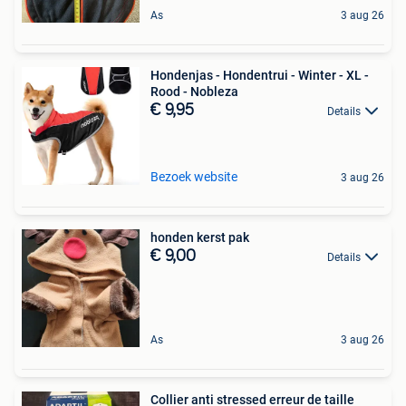
As
3 aug 26
Hondenjas - Hondentrui - Winter - XL -
Rood - Nobleza
€ 9,95
Details
Bezoek website
3 aug 26
honden kerst pak
€ 9,00
Details
As
3 aug 26
Collier anti stressed erreur de taille