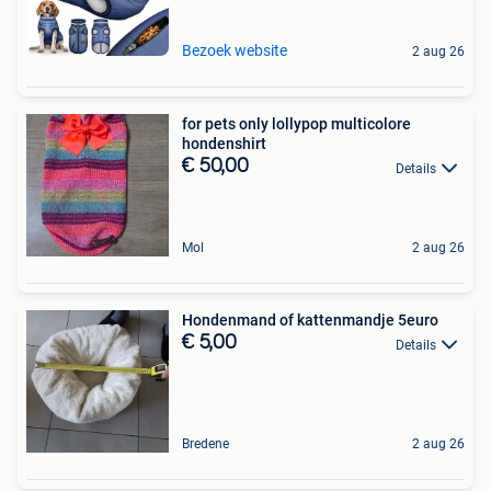
Bezoek website
2 aug 26
for pets only lollypop multicolore
hondenshirt
€ 50,00
Details
Mol
2 aug 26
Hondenmand of kattenmandje 5euro
€ 5,00
Details
Bredene
2 aug 26