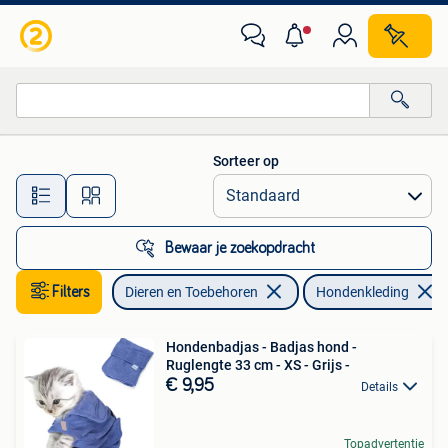
Hondenkleding
Sorteer op
Alle afstanden…
Bewaar je zoekopdracht
Filters
Dieren en Toebehoren
Hondenkleding
Hondenbadjas - Badjas hond -
Ruglengte 33 cm - XS - Grijs -
€ 9,95
Details
Topadvertentie