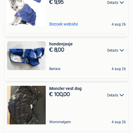
€ 9,95
Details
Bezoek website
4 aug 26
hondenjasje
€ 8,00
Details
Berlare
4 aug 26
Moncler vest dog
€ 100,00
Details
Wommelgem
4 aug 26