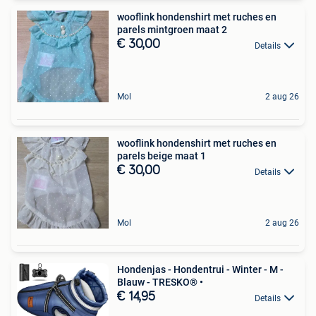
wooflink hondenshirt met ruches en
parels mintgroen maat 2
€ 30,00
Details
Mol
2 aug 26
wooflink hondenshirt met ruches en
parels beige maat 1
€ 30,00
Details
Mol
2 aug 26
Hondenjas - Hondentrui - Winter - M -
Blauw - TRESKO® •
€ 14,95
Details