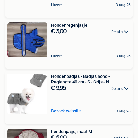
Hasselt
3 aug 26
Hondenregenjasje
€ 3,00
Details
Hasselt
3 aug 26
Hondenbadjas - Badjas hond -
Ruglengte 40 cm - S - Grijs - N
€ 9,95
Details
Bezoek website
3 aug 26
hondenjasje, maat M
€ 5,00