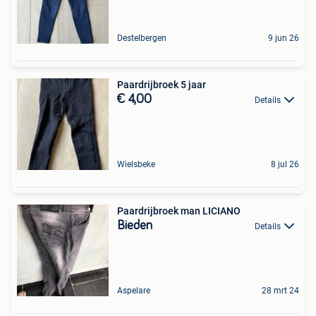
Destelbergen
9 jun 26
Paardrijbroek 5 jaar
€ 4,00
Details
Wielsbeke
8 jul 26
Paardrijbroek man LICIANO
Bieden
Details
Aspelare
28 mrt 24