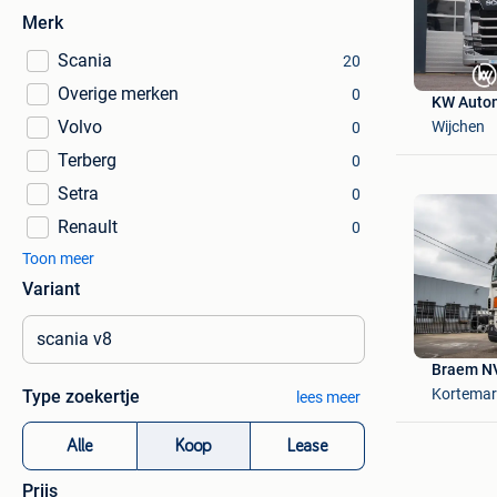
Merk
Scania
20
Overige merken
0
KW Auto
Volvo
Wijchen
0
Terberg
0
Setra
0
Renault
0
Toon meer
Variant
Braem N
Kortemar
Type zoekertje
lees meer
Alle
Koop
Lease
Prijs