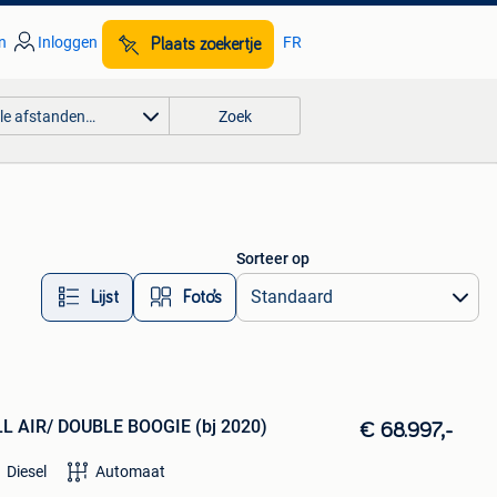
n
Inloggen
FR
Plaats zoekertje
lle afstanden…
Zoek
Sorteer op
Lijst
Foto’s
LL AIR/ DOUBLE BOOGIE (bj 2020)
€ 68.997,-
Diesel
Automaat