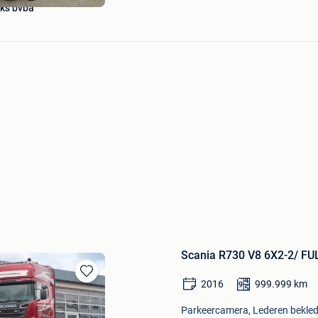
ks bvba
Scania R730 V8 6X2-2/ FU
2016
999.999
km
Bewaren
in
Parkeercamera, Lederen bekledi
Mijn