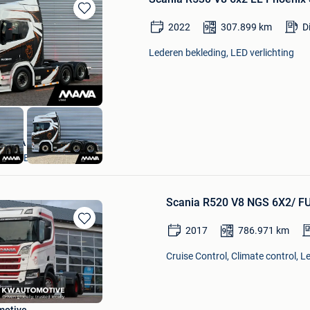
Bewaren
2022
307.899
km
D
in
Mijn
Lederen bekleding, LED verlichting
Favorieten
MANA Bedrijfswagens
ROOSENDAAL
Scania R520 V8 NGS 6X2/ F
2017
786.971
km
Bewaren
in
Cruise Control, Climate control, L
Mijn
Favorieten
motive