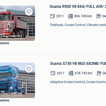
Scania R500 V8 8X4/ FULL AIR
2011
896.745
km
Di
Bewaren
in
Trekhaak, Cruise Control, Climate contr
Mijn
Favorieten
motive
Scania S730 V8 NGS 6X2NB/ FU
2017
678.753
km
Di
Bewaren
in
Adaptive Cruise Control, Cruise Control
Mijn
Favorieten
motive