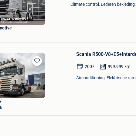
Climate control, Lederen bekleding
Mijn
Favorieten
motive
Scania R500-V8+E5+Intarde
2007
999.999
km
Bewaren
in
Airconditioning, Elektrische ra
Mijn
Favorieten
V
k