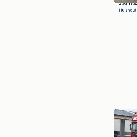
JDG Truc
Hulshout