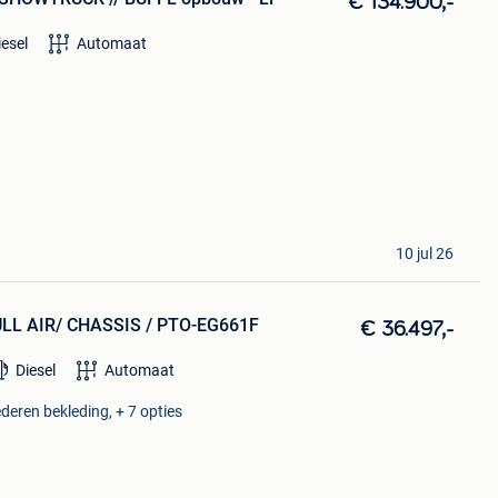
€ 134.900,-
iesel
Automaat
10 jul 26
ULL AIR/ CHASSIS / PTO-EG661F
€ 36.497,-
Diesel
Automaat
ederen bekleding, + 7 opties