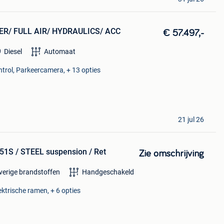
ER/ FULL AIR/ HYDRAULICS/ ACC
€ 57.497,-
Diesel
Automaat
ntrol, Parkeercamera, + 13 opties
21 jul 26
251S / STEEL suspension / Ret
Zie omschrijving
verige brandstoffen
Handgeschakeld
ktrische ramen, + 6 opties