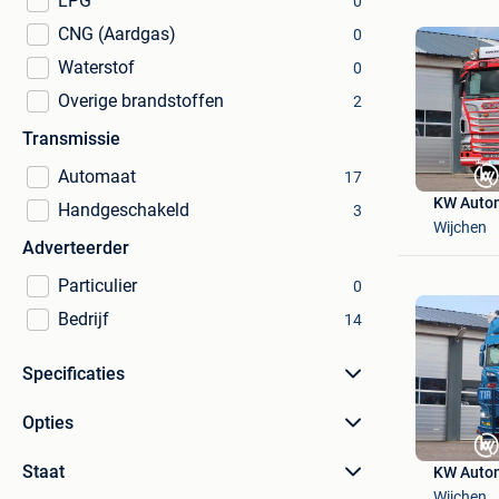
LPG
0
CNG (Aardgas)
0
Waterstof
0
Overige brandstoffen
2
Transmissie
Automaat
17
KW Auto
Handgeschakeld
3
Wijchen
Adverteerder
Particulier
0
Bedrijf
14
Specificaties
Opties
Staat
KW Auto
Wijchen