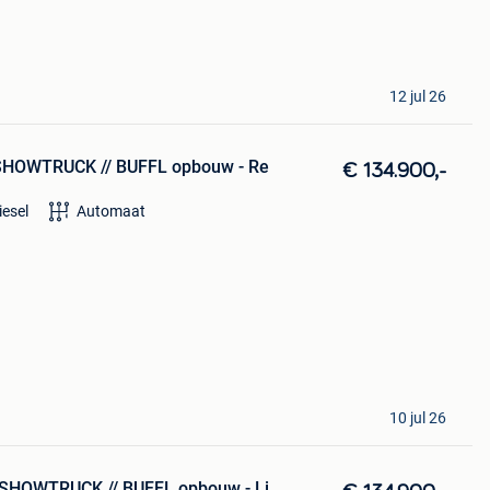
12 jul 26
 SHOWTRUCK // BUFFL opbouw - Re
€ 134.900,-
iesel
Automaat
10 jul 26
 SHOWTRUCK // BUFFL opbouw - Li