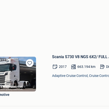
Scania S730 V8 NGS 6X2/ FULL
2017
663.194
km
Di
Bewaren
in
Adaptive Cruise Control, Cruise Control
Mijn
Favorieten
motive