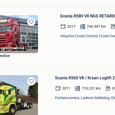
Scania R580 V8 NGS RETARD
2017
744.397
km
Bewaren
in
Adaptive Cruise Control, Cruise Co
Mijn
Favorieten
motive
Scania R560 V8 / Kraan Loglift 
Bewaren
2011
710.231
km
O
in
Mijn
Parkeercamera, Lederen bekleding, Ele
Favorieten