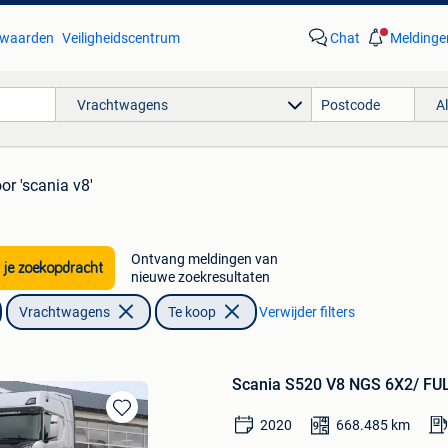
waarden
Veiligheidscentrum
Chat
Meldinge
Vrachtwagens
A
or 'scania v8'
Ontvang meldingen van
 je zoekopdracht
nieuwe zoekresultaten
Vrachtwagens
Te koop
Verwijder filters
Scania S520 V8 NGS 6X2/ FU
2020
668.485
km
Bewaren
in