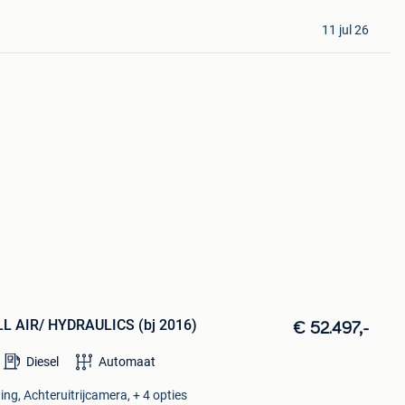
11 jul 26
LL AIR/ HYDRAULICS (bj 2016)
€ 52.497,-
Diesel
Automaat
ng, Achteruitrijcamera, + 4 opties