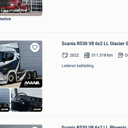
Favorieten
motive
Scania R530 V8 6x2 LL Glacier
Bewaren
2022
311.318
km
D
in
Mijn
Lederen bekleding
Favorieten
MANA Bedrijfswagens
ROOSENDAAL
Scania R530 V8 6x2 LL Phoenix