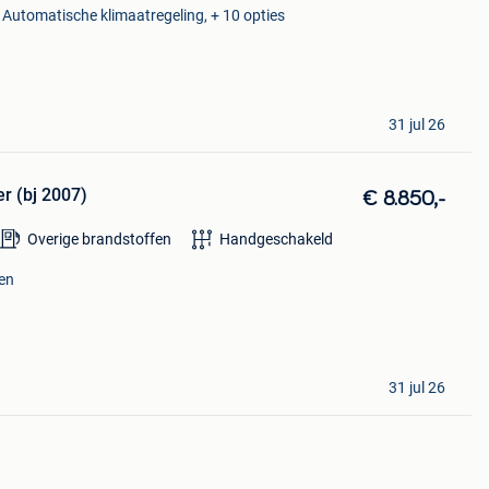
, Automatische klimaatregeling, + 10 opties
31 jul 26
r (bj 2007)
€ 8.850,-
Overige brandstoffen
Handgeschakeld
men
31 jul 26