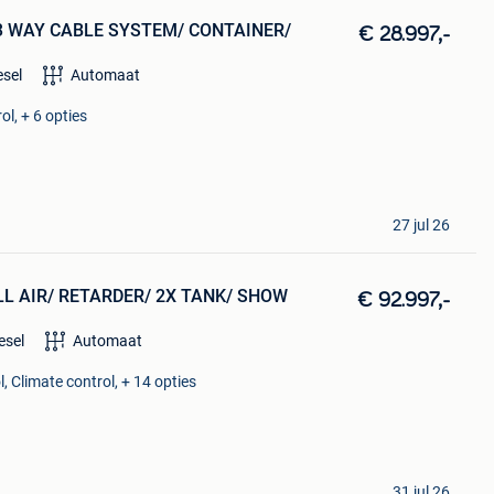
/ 3 WAY CABLE SYSTEM/ CONTAINER/
€ 28.997,-
esel
Automaat
ol, + 6 opties
27 jul 26
LL AIR/ RETARDER/ 2X TANK/ SHOW
€ 92.997,-
esel
Automaat
, Climate control, + 14 opties
31 jul 26