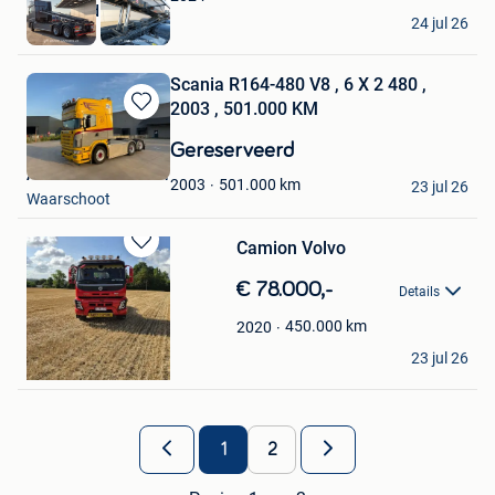
BAS World B.V.
24 jul 26
Veghel
Scania R164-480 V8 , 6 X 2 480 ,
2003 , 501.000 KM
Bewaren
in
Gereserveerd
Mijn
Autohandel De Moor
Favorieten
501.000
km
2003
23 jul 26
Waarschoot
Camion Volvo
Bewaren
in
€ 78.000,-
Details
Mijn
Favorieten
450.000
km
2020
Geoffrey
23 jul 26
Saint-Symphorien
1
2