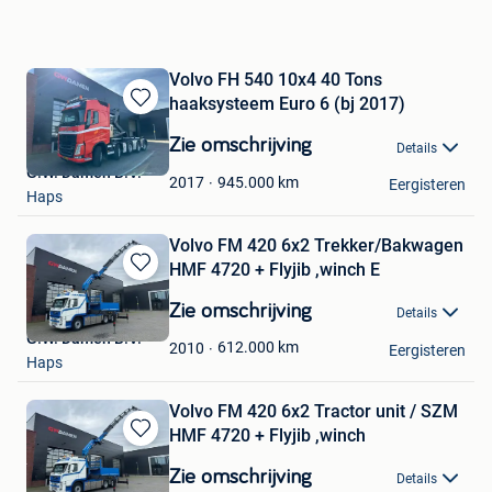
Volvo FH 540 10x4 40 Tons
haaksysteem Euro 6 (bj 2017)
Bewaren
in
Zie omschrijving
Details
Mijn
G.W. Damen B.V.
Favorieten
945.000
km
2017
Eergisteren
Haps
Volvo FM 420 6x2 Trekker/Bakwagen
HMF 4720 + Flyjib ,winch E
Bewaren
in
Zie omschrijving
Details
Mijn
G.W. Damen B.V.
Favorieten
612.000
km
2010
Eergisteren
Haps
Volvo FM 420 6x2 Tractor unit / SZM
HMF 4720 + Flyjib ,winch
Bewaren
in
Zie omschrijving
Details
Mijn