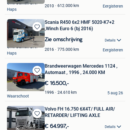
G.W. Damen B.V.
Favorieten
612.000
km
2010
Eergisteren
Haps
Scania R450 6x2 HMF 5020-K7+2
,Winch Euro 6 (bj 2016)
Bewaren
in
Zie omschrijving
Details
Mijn
G.W. Damen B.V.
Favorieten
775.000
km
2016
Eergisteren
Haps
Brandweerwagen Mercedes 1124 ,
Automaat , 1996 , 24.000 KM
Bewaren
in
€ 16.500,-
Mijn
Autohandel De Moor
Favorieten
24.610
km
1996
5 aug 26
Waarschoot
Volvo FH 16.750 6X4T/ FULL AIR/
RETARDER/ LIFTING AXLE
Bewaren
in
€ 64.997,-
Details
Mijn