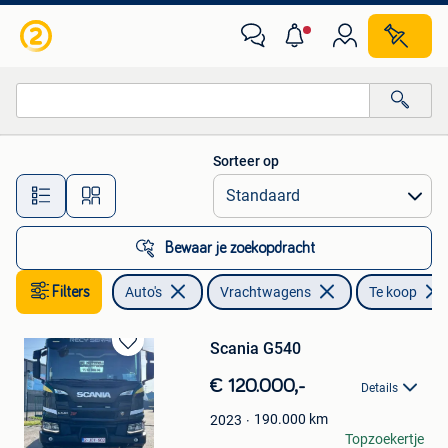
Vrachtwagens
Sorteer op
Alle afstanden…
Bewaar je zoekopdracht
Filters
Auto's
Vrachtwagens
Te koop
Scania G540
Bewaren
in
€ 120.000,-
Details
Mijn
Favorieten
190.000
km
2023
Koziel
Topzoekertje