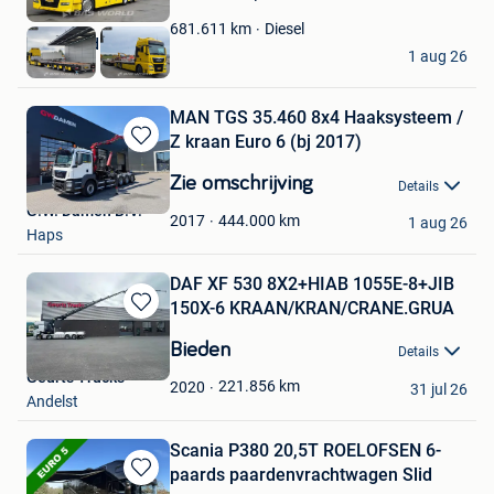
Mijn
Favorieten
Diesel
681.611
km
BAS World B.V.
1 aug 26
Veghel
MAN TGS 35.460 8x4 Haaksysteem /
Z kraan Euro 6 (bj 2017)
Bewaren
in
Zie omschrijving
Details
Mijn
G.W. Damen B.V.
Favorieten
444.000
km
2017
1 aug 26
Haps
DAF XF 530 8X2+HIAB 1055E-8+JIB
150X-6 KRAAN/KRAN/CRANE.GRUA
Bewaren
in
Bieden
Details
Mijn
Geurts Trucks
Favorieten
221.856
km
2020
31 jul 26
Andelst
Scania P380 20,5T ROELOFSEN 6-
paards paardenvrachtwagen Slid
Bewaren