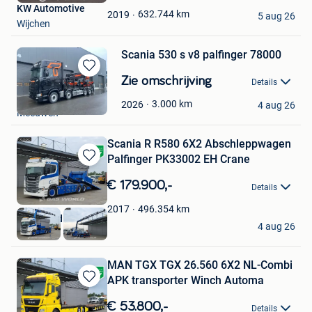
KW Automotive
Favorieten
632.744
km
2019
5 aug 26
Wijchen
Scania 530 s v8 palfinger 78000
Bewaren
Zie omschrijving
Details
in
Theuwissen
Mijn
3.000
km
2026
4 aug 26
Meeuwen
Favorieten
Scania R R580 6X2 Abschleppwagen
Palfinger PK33002 EH Crane
Bewaren
in
€ 179.900,-
Details
Mijn
Favorieten
496.354
km
2017
BAS World B.V.
4 aug 26
Veghel
MAN TGX TGX 26.560 6X2 NL-Combi
APK transporter Winch Automa
Bewaren
in
€ 53.800,-
Details