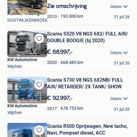
in
Zie omschrijving
Details
Mijn
Hulshof-Trading
Favorieten
193.000
km
2010
31 jul 26
KOOTWIJKERBROEK
Scania S520 V8 NGS 6X2/ FULL AIR/
DOUBLE BOOGIE (bj 2020)
Bewaren
in
€ 68.997,-
Details
Mijn
KW Automotive
Favorieten
668.485
km
2020
31 jul 26
Wijchen
Scania S730 V8 NGS 6X2NB/ FULL
AIR/ RETARDER/ 2X TANK/ SHOW
Bewaren
in
€ 92.997,-
Details
Mijn
KW Automotive
Favorieten
678.753
km
2017
31 jul 26
Wijchen
Scania R500 Oprijwagen, New tacho,
Navi, Pompset diesel, ACC
Bewaren