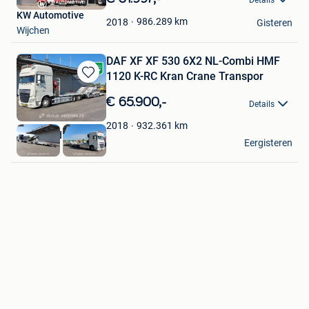
Mijn
KW Automotive
Favorieten
986.289
km
2018
Gisteren
Wijchen
DAF XF XF 530 6X2 NL-Combi HMF
1120 K-RC Kran Crane Transpor
Bewaren
in
€ 65.900,-
Details
Mijn
Favorieten
932.361
km
2018
BAS World B.V.
Eergisteren
Veghel