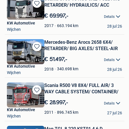
RETARDER/ HYDRAULICS/ ACC
Bewaren
in
€ 69.997,-
Details
Mijn
KW Automotive
Favorieten
663.194
km
2017
28 jul 26
Wijchen
Mercedes-Benz Arocs 2658 6X4/
RETARDER/ BIG AXLES/ STEEL-AIR
Bewaren
in
€ 51.497,-
Details
Mijn
KW Automotive
Favorieten
340.698
km
2018
28 jul 26
Wijchen
Scania R500 V8 8X4/ FULL AIR/ 3
WAY CABLE SYSTEM/ CONTAINER/
Bewaren
in
€ 28.997,-
Details
Mijn
KW Automotive
Favorieten
896.745
km
2011
27 jul 26
Wijchen
Man TGL 8.220 KST01 4.6 D