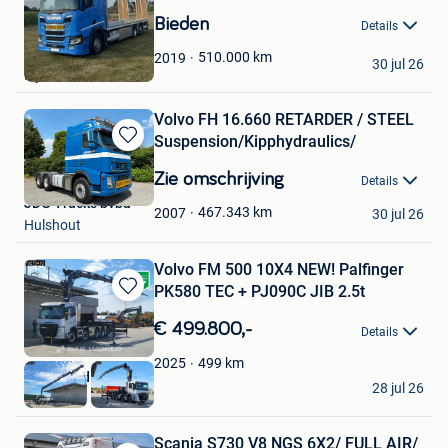
in
Bieden
Details
Mijn
Favorieten
Kristof
510.000
km
2019
30 jul 26
Rijkevorsel
Volvo FH 16.660 RETARDER / STEEL
Suspension/Kipphydraulics/
Bewaren
in
Zie omschrijving
Details
Mijn
JDG Trucks bvba
Favorieten
467.343
km
2007
30 jul 26
Hulshout
Volvo FM 500 10X4 NEW! Palfinger
PK580 TEC + PJ090C JIB 2.5t
Bewaren
in
€ 499.800,-
Details
Mijn
Favorieten
499
km
2025
BAS World B.V.
28 jul 26
Veghel
Scania S730 V8 NGS 6X2/ FULL AIR/