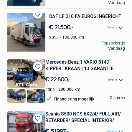
Vandaag
Herstal
DAF LF 210 FA EURO6 INGERICHT
Bewaren
in
€ 21.500,-
Details
Mijn
Favorieten
180.000
km
2015
Ibo
Topzoekertje
Vandaag
Zele+Deel Lokeren
Mercedes-Benz 1 VARIO 814D |
KIPPER | KRAAN | 1J GARANTIE
Bewaren
in
€ 22.800,-
Details
Mijn
Favorieten
280.000
km
2006
ATL Cars
Gisteren
Financiering mogelijk
Hasselt
Scania S500 NGS 6X2/4/ FULL AIR/
RETARDER/ SPECIAL INTERIOR/
Bewaren
in
€ 51.997,-
Details