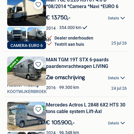
*08/2014 *Camera *Navi *EURO 6
Bewaren
in
€ 13.750,-
Details
Mijn
Favorieten
354.000
km
2014
Dealer onderhouden
Autos Az Waasmunster
25 jul 26
Testrit aan huis
CAMERA-EURO 6
Waasmunster
MAN TGM 19T STX 6-paards
paardenvrachtwagen LIVING
Bewaren
in
Zie omschrijving
Details
Mijn
Hulshof-Trading
Favorieten
99.300
km
2016
24 jul 26
KOOTWIJKERBROEK
Mercedes Actros L 2848 6X2 HTS 30
tons cable system Lift-Axl
Bewaren
in
€ 105.900,-
Details
Mijn
Favorieten
96.548
km
2024