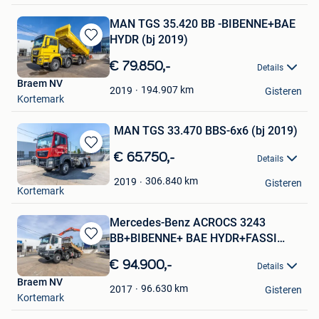
MAN TGS 35.420 BB -BIBENNE+BAE
HYDR (bj 2019)
Bewaren
in
€ 79.850,-
Details
Mijn
Braem NV
Favorieten
194.907
km
2019
Gisteren
Kortemark
MAN TGS 33.470 BBS-6x6 (bj 2019)
Bewaren
€ 65.750,-
Details
in
Braem NV
Mijn
306.840
km
2019
Gisteren
Kortemark
Favorieten
Mercedes-Benz ACROCS 3243
BB+BIBENNE+ BAE HYDR+FASSI
Bewaren
16T/m+2
in
€ 94.900,-
Details
Mijn
Braem NV
Favorieten
96.630
km
2017
Gisteren
Kortemark