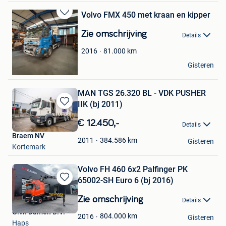
Volvo FMX 450 met kraan en kipper
Bewaren
in
Zie omschrijving
Details
Mijn
Favorieten
81.000
km
2016
Thomas Bellis
Gisteren
Haacht
MAN TGS 26.320 BL - VDK PUSHER
IIK (bj 2011)
Bewaren
in
€ 12.450,-
Details
Mijn
Braem NV
Favorieten
384.586
km
2011
Gisteren
Kortemark
Volvo FH 460 6x2 Palfinger PK
65002-SH Euro 6 (bj 2016)
Bewaren
in
Zie omschrijving
Details
Mijn
G.W. Damen B.V.
Favorieten
804.000
km
2016
Gisteren
Haps