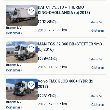
DAF CF 75.310 + THERMO
KING+DHOLLANDIA (bj 2013)
Bewaren
in
€ 12.850,-
Details
Mijn
Braem NV
Favorieten
707.083
km
2013
Gisteren
Kortemark
MAN TGS 32.360 BB+STETTER 9m3
(bj 2016)
Bewaren
in
€ 59.450,-
Details
Mijn
Braem NV
Favorieten
118.906
km
2016
Gisteren
Kortemark
Volvo FMX GLOB 460+HYDR (bj
2017)
Bewaren
in
€ 27.750,-
Details
Mijn
Braem NV
Favorieten
578.095
km
2017
Gisteren
Kortemark