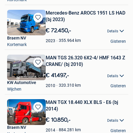
Mercedes-Benz AROCS 1951 LS HAD
(bj 2023)
Bewaren
in
€ 72.450,-
Details
Mijn
Braem NV
Favorieten
355.964
km
2023
Gisteren
Kortemark
MAN TGS 26.320 6X2-4/ HMF 1643 Z
CRANE/ (bj 2010)
Bewaren
in
€ 41.497,-
Details
Mijn
KW Automotive
Favorieten
320.310
km
2010
Gisteren
Wijchen
MAN TGX 18.440 XLX BLS - E6 (bj
2014)
Bewaren
in
€ 10.850,-
Details
Mijn
Braem NV
Favorieten
884.281
km
2014
Gisteren