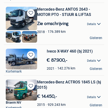
Mercedes-Benz ANTOS 2643 -
MOTOR PTO - STUUR & LIFTAS
Bewaren
in
Zie omschrijving
Details
Mijn
Favorieten
176.389
km
2018
Vander Stichele
Gisteren
Roeselare
Iveco X-WAY 460 (bj 2021)
Bewaren
€ 87.900,-
Details
in
Braem NV
Mijn
142.276
km
2021
Gisteren
Kortemark
Favorieten
Mercedes-Benz ACTROS 1845 LS (bj
2015)
Bewaren
in
€ 14.450,-
Details
Mijn
Braem NV
Favorieten
929.243
km
2015
Gisteren
Kortemark