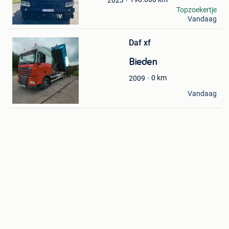
Koziel
Topzoekertje
Vandaag
Herstal
Bewaren
in
Mijn
Daf xf
Favorieten
Bieden
0
km
2009
JDK TECH
Vandaag
Gerpinnes