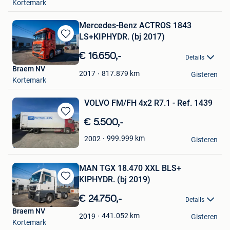
Kortemark
Mercedes-Benz ACTROS 1843
LS+KIPHYDR. (bj 2017)
Bewaren
in
€ 16.650,-
Details
Mijn
Braem NV
Favorieten
817.879
km
2017
Gisteren
Kortemark
VOLVO FM/FH 4x2 R7.1 - Ref. 1439
Bewaren
€ 5.500,-
in
Jacalis NV
999.999
km
2002
Mijn
Gisteren
Oostrozebeke
Favorieten
MAN TGX 18.470 XXL BLS+
KIPHYDR. (bj 2019)
Bewaren
in
€ 24.750,-
Details
Mijn
Braem NV
Favorieten
441.052
km
2019
Gisteren
Kortemark