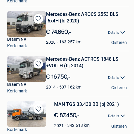
Kortemark
Mercedes-Benz AROCS 2553 BLS
-6x4H (bj 2020)
Bewaren
in
€ 74.850,-
Details
Mijn
Braem NV
Favorieten
163.257
km
2020
Gisteren
Kortemark
Mercedes-Benz ACTROS 1848 LS
+VOITH (bj 2014)
Bewaren
in
€ 16.750,-
Details
Mijn
Braem NV
Favorieten
507.162
km
2014
Gisteren
Kortemark
MAN TGS 33.430 BB (bj 2021)
Bewaren
€ 87.450,-
Details
in
Braem NV
Mijn
342.618
km
2021
Gisteren
Kortemark
Favorieten