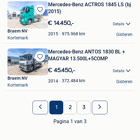
Mercedes-Benz ACTROS 1845 LS (bj
2015)
Bewaren
in
€ 14.450,-
Details
Mijn
Braem NV
Favorieten
975.968
km
2015
Gisteren
Kortemark
Mercedes-Benz ANTOS 1830 BL +
MAGYAR 13.500L+5COMP
Bewaren
in
€ 45.450,-
Details
Mijn
Braem NV
Favorieten
372.484
km
2014
Gisteren
Kortemark
1
2
3
Pagina 1 van 3