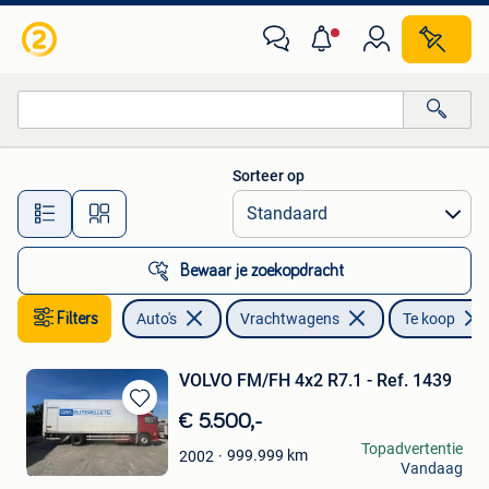
Vrachtwagens
Sorteer op
Alle afstanden…
Bewaar je zoekopdracht
Filters
Auto's
Vrachtwagens
Te koop
VOLVO FM/FH 4x2 R7.1 - Ref. 1439
Bewaren
€ 5.500,-
in
Jacalis NV
Topadvertentie
999.999
km
2002
Mijn
Vandaag
Oostrozebeke
Favorieten