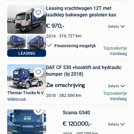
Leasing vrachtwagen 12T met
laadklep bakwagen gesloten kas
Bewaren
in
€ 970,-
Details
Mijn
Favorieten
316.727
km
2019
Financiering mogelijk
MrLease
Topzoekertje
LEASING
Vandaag
Hooglede
DAF CF 530 +hooklift and hydraulic
bumper (bj 2018)
Bewaren
in
Zie omschrijving
Details
Mijn
Themar Trucks N.V.
Topzoekertje
Favorieten
382.000
km
2018
Vandaag
Willebroek
Scania G540
Bewaren
in
€ 120.000,-
Details
Mijn
Favorieten
190.000
km
2023