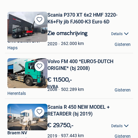
Scania P370 XT 6x2 HMF 3220-
K6+Fly jib FJ600-K3 Euro 6D
Bewaren
in
Zie omschrijving
Details
Mijn
G.W. Damen B.V.
Favorieten
262.000
km
2020
Gisteren
Haps
Volvo FM 400 *EURO5-DUTCH
ORIGINE* (bj 2008)
Bewaren
in
€ 11.500,-
Mijn
TLD Trucks en Vans BVBA
Favorieten
502.289
km
2008
Gisteren
Herentals
Scania R 450 NEW MODEL +
RETARDER (bj 2019)
Bewaren
in
€ 29.750,-
Details
Mijn
Braem NV
Favorieten
937.443
km
2019
Gisteren