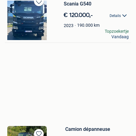
Scania G540
Bewaren
in
€ 120.000,-
Details
Mijn
Favorieten
190.000
km
2023
Koziel
Topzoekertje
Vandaag
Herstal
Camion dépanneuse