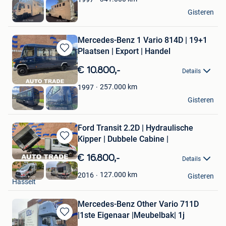
Autotrade
Gisteren
Hasselt
Mercedes-Benz 1 Vario 814D | 19+1
Plaatsen | Export | Handel
Bewaren
in
€ 10.800,-
Details
Mijn
Favorieten
257.000
km
1997
Autotrade
Gisteren
Hasselt
Ford Transit 2.2D | Hydraulische
Kipper | Dubbele Cabine |
Bewaren
in
€ 16.800,-
Details
Mijn
Autotrade
Favorieten
127.000
km
2016
Gisteren
Hasselt
Mercedes-Benz Other Vario 711D
|1ste Eigenaar |Meubelbak| 1j
Bewaren