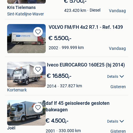
€ 5.700,-
in
Kris Tielemans
Diesel
423.420
km
Mijn
Vandaag
Sint-Katelijne-Waver
Favorieten
VOLVO FM/FH 4x2 R7.1 - Ref. 1439
Bewaren
€ 5.500,-
in
Jacalis NV
999.999
km
2002
Mijn
Vandaag
Oostrozebeke
Favorieten
Iveco EUROCARGO 160E25 (bj 2014)
Bewaren
€ 16.850,-
Details
in
Braem NV
Mijn
327.827
km
2014
Gisteren
Kortemark
Favorieten
daf lf 45 geisoleerde gesloten
bakwagen
Bewaren
in
€ 4.500,-
Details
Mijn
Joël
Favorieten
330.000
km
2001
Gisteren