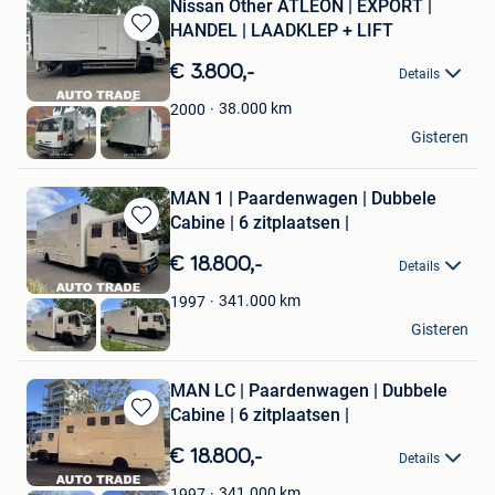
Nissan Other ATLEON | EXPORT |
HANDEL | LAADKLEP + LIFT
Bewaren
in
€ 3.800,-
Details
Mijn
Favorieten
38.000
km
2000
Autotrade
Gisteren
Hasselt
MAN 1 | Paardenwagen | Dubbele
Cabine | 6 zitplaatsen |
Bewaren
in
€ 18.800,-
Details
Mijn
Favorieten
341.000
km
1997
Autotrade
Gisteren
Hasselt
MAN LC | Paardenwagen | Dubbele
Cabine | 6 zitplaatsen |
Bewaren
in
€ 18.800,-
Details
Mijn
Favorieten
341.000
km
1997