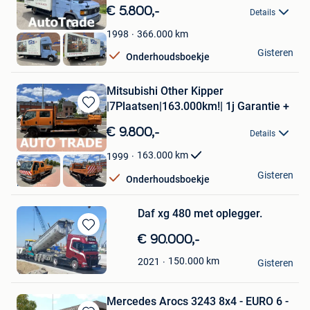
in
€ 5.800,-
Details
Mijn
Favorieten
366.000
km
1998
Autotrade
Gisteren
Onderhoudsboekje
Hasselt
Mitsubishi Other Kipper
|7Plaatsen|163.000km!| 1j Garantie +
Bewaren
in
€ 9.800,-
Details
Mijn
Favorieten
163.000
km
1999
Autotrade
Gisteren
Onderhoudsboekje
Hasselt
Daf xg 480 met oplegger.
Bewaren
€ 90.000,-
in
Nick
150.000
km
2021
Mijn
Gisteren
Verrebroek
Favorieten
Mercedes Arocs 3243 8x4 - EURO 6 -