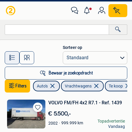
Vrachtwagens
Sorteer op
Alle afstanden…
Bewaar je zoekopdracht
Filters
Auto's
Vrachtwagens
Te koop
VOLVO FM/FH 4x2 R7.1 - Ref. 1439
Bewaren
€ 5.500,-
in
Jacalis NV
Topadvertentie
999.999
km
2002
Mijn
Vandaag
Oostrozebeke
Favorieten