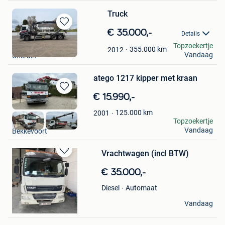
Truck
Bewaren
€ 35.000,-
Details
in
vgmdso
Topzoekertje
Mijn
355.000
km
2012
Vandaag
Cherain
Favorieten
atego 1217 kipper met kraan
Bewaren
€ 15.990,-
in
125.000
km
2001
Mijn
GUNTHER
Topzoekertje
Favorieten
Vandaag
Bekkevoort
Vrachtwagen (incl BTW)
Bewaren
in
€ 35.000,-
Mijn
Favorieten
Automaat
Diesel
Simge
Vandaag
Zele+Deel Lokeren