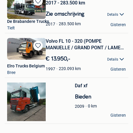
2017 - 283.500 km
Bewaren
in
Zie omschrijving
Details
Mijn
De Brabandere Trucks
Favorieten
283.500
km
2017
Gisteren
Tielt
Volvo FL 10 - 320 (POMPE
MANUELLE / GRAND PONT / LAMES
Bewaren
/ BIG
in
€ 13.950,-
Details
Mijn
Elro Trucks Belgium
Favorieten
220.093
km
1997
Gisteren
Bree
Bewaren
in
Mijn
Daf xf
Favorieten
Bieden
0
km
2009
JDK TECH
Gisteren
Gerpinnes