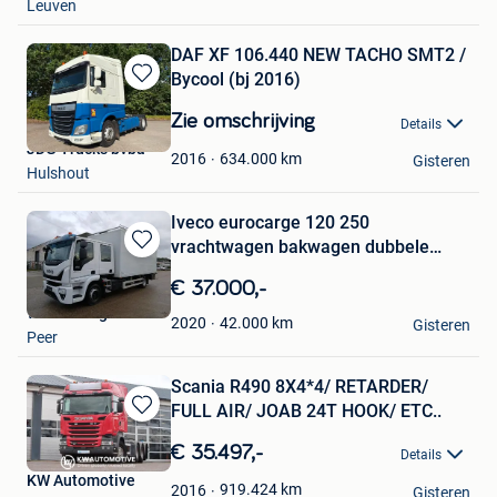
Leuven
DAF XF 106.440 NEW TACHO SMT2 /
Bycool (bj 2016)
Bewaren
in
Zie omschrijving
Details
Mijn
JDG Trucks bvba
Favorieten
634.000
km
2016
Gisteren
Hulshout
Iveco eurocarge 120 250
vrachtwagen bakwagen dubbele
Bewaren
cabine
in
€ 37.000,-
Mijn
Willekens geb
Favorieten
42.000
km
2020
Gisteren
Peer
Scania R490 8X4*4/ RETARDER/
FULL AIR/ JOAB 24T HOOK/ ETC..
Bewaren
in
€ 35.497,-
Details
Mijn
KW Automotive
Favorieten
919.424
km
2016
Gisteren