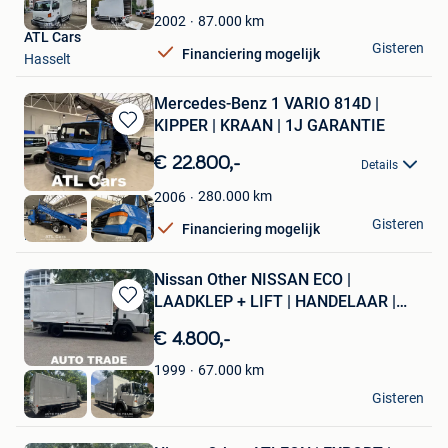
Favorieten
87.000
km
2002
ATL Cars
Gisteren
Financiering mogelijk
Hasselt
Mercedes-Benz 1 VARIO 814D |
KIPPER | KRAAN | 1J GARANTIE
Bewaren
in
€ 22.800,-
Details
Mijn
Favorieten
280.000
km
2006
ATL Cars
Gisteren
Financiering mogelijk
Hasselt
Nissan Other NISSAN ECO |
LAADKLEP + LIFT | HANDELAAR |
Bewaren
EXPO
in
€ 4.800,-
Mijn
Favorieten
67.000
km
1999
Autotrade
Gisteren
Hasselt