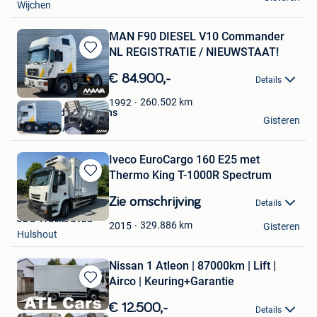
Wijchen
MAN F90 DIESEL V10 Commander
NL REGISTRATIE / NIEUWSTAAT!
Bewaren
in
€ 84.900,-
Details
Mijn
Favorieten
260.502
km
1992
MANA Bedrijfswagens
Gisteren
ROOSENDAAL
Iveco EuroCargo 160 E25 met
Thermo King T-1000R Spectrum
Bewaren
in
Zie omschrijving
Details
Mijn
JDG Trucks bvba
Favorieten
329.886
km
2015
Gisteren
Hulshout
Nissan 1 Atleon | 87000km | Lift |
Airco | Keuring+Garantie
Bewaren
in
€ 12.500,-
Details
Mijn