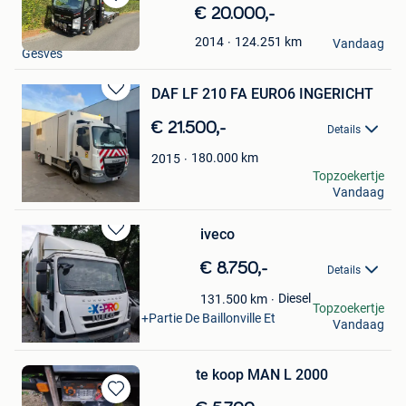
Bewaren
€ 20.000,-
in
Floflo1202
124.251
km
2014
Mijn
Vandaag
Gesves
Favorieten
DAF LF 210 FA EURO6 INGERICHT
Bewaren
in
€ 21.500,-
Details
Mijn
Favorieten
180.000
km
2015
Ibo
Topzoekertje
Vandaag
Zele+Deel Lokeren
iveco
Bewaren
in
€ 8.750,-
Details
Mijn
Favorieten
DC
Diesel
131.500
km
Topzoekertje
Marche-En-Famenne +Partie De Baillonville Et
Vandaag
Noiseux
te koop MAN L 2000
Bewaren