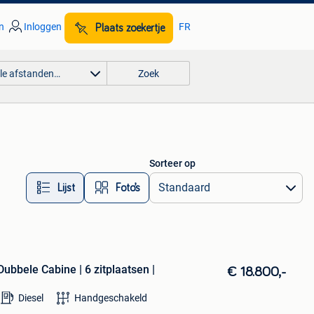
n
Inloggen
FR
Plaats zoekertje
lle afstanden…
Zoek
Sorteer op
Lijst
Foto’s
bbele Cabine | 6 zitplaatsen |
€ 18.800,-
Diesel
Handgeschakeld