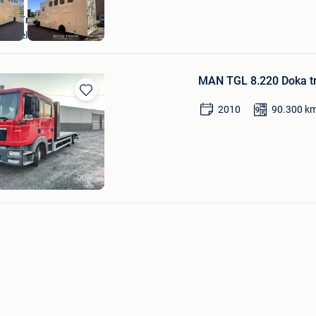
AutoTrade Hasselt
Hasselt
MAN TGL 8.220 Doka tr
Bewaren
2010
90.300
k
in
Mijn
Favorieten
evoman N.V.
s