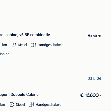
el cabine, v6 BE combinatie
Bieden
9
km
Diesel
Handgeschakeld
tioning
23 jul 26
pper | Dubbele Cabine |
€ 16.800,-
km
Diesel
Handgeschakeld