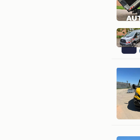
VAG STO
Profondev