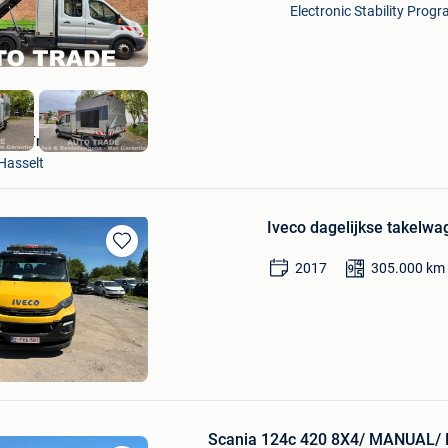
in
Electronic Stability Progr
Mijn
Favorieten
AutoTrade Hasselt
Hasselt
Iveco dagelijkse takelw
Bewaren
2017
305.000
km
in
Mijn
Favorieten
RE
ille
Scania 124c 420 8X4/ MANUAL/