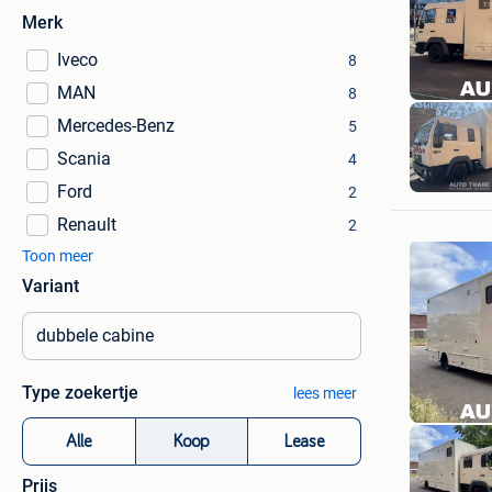
Merk
Iveco
8
MAN
8
Mercedes-Benz
5
Scania
4
Ford
2
Renault
2
Toon meer
Variant
Type zoekertje
lees meer
Alle
Koop
Lease
Prijs