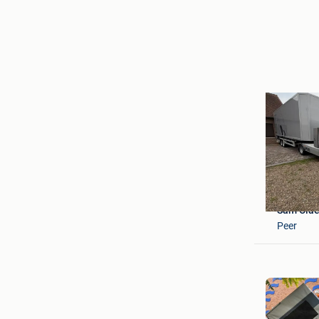
Sam Cla
Peer