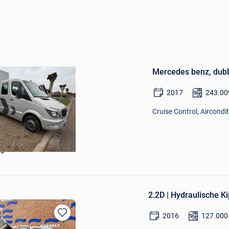
Bewaren
in
Mercedes benz, dubb
Mijn
Favorieten
2017
243.00
Cruise Control, Aircondi
es
2.2D | Hydraulische Ki
2016
127.000
Bewaren