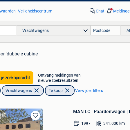
waarden
Veiligheidscentrum
Chat
Meldinge
Vrachtwagens
A
or 'dubbele cabine'
Ontvang meldingen van
 je zoekopdracht
nieuwe zoekresultaten
Vrachtwagens
Te koop
Verwijder filters
MAN LC | Paardenwagen | Du
Bewaren
1997
341.000
km
in