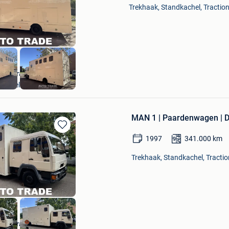
Mijn
Trekhaak, Standkachel, Traction-
Favorieten
Autotrade
Hasselt
MAN 1 | Paardenwagen | Du
Bewaren
1997
341.000
km
in
Mijn
Trekhaak, Standkachel, Traction
Favorieten
Autotrade