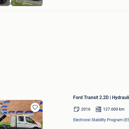
Hasselt
Ford Transit 2.2D | Hydraul
2016
127.000
km
Bewaren
in
Electronic Stability Program (ES
Mijn
Favorieten