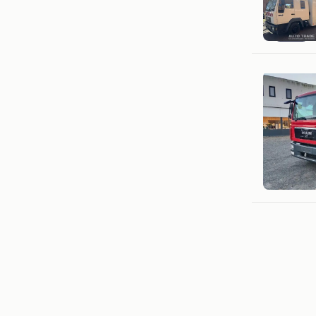
Garage C
Herental