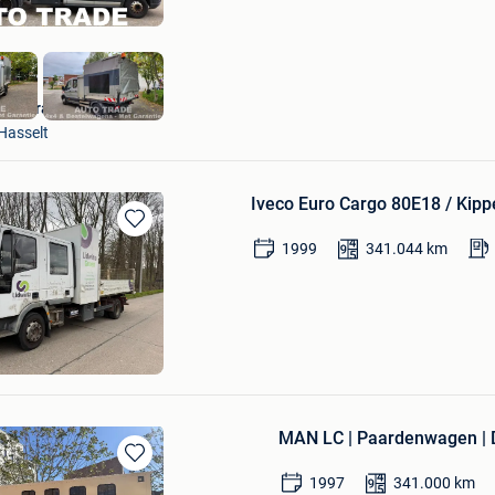
Autotrade
Hasselt
Iveco Euro Cargo 80E18 / Kipp
Bewaren
1999
341.044
km
in
Mijn
Favorieten
ks bvba
MAN LC | Paardenwagen | Du
Bewaren
1997
341.000
km
in