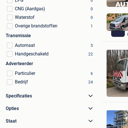
LPG
0
CNG (Aardgas)
0
Waterstof
0
Overige brandstoffen
1
Transmissie
Automaat
5
Handgeschakeld
22
Adverteerder
Particulier
6
Bedrijf
24
JDG Truc
Hulshout
Specificaties
Opties
Staat