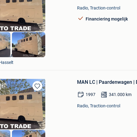
Mijn
Radio, Traction-control
Favorieten
Financiering mogelijk
ATL CARS
Hasselt
MAN LC | Paardenwagen | Du
Bewaren
1997
341.000
km
in
Mijn
Radio, Traction-control
Favorieten