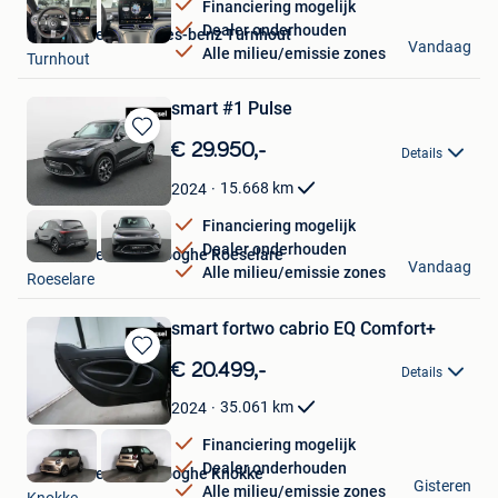
Financiering mogelijk
Dealer onderhouden
Van Mossel Mercedes-benz Turnhout
Vandaag
Alle milieu/emissie zones
Turnhout
smart #1 Pulse
Bewaren
€ 29.950,-
Details
in
Mijn
15.668
km
2024
Favorieten
Financiering mogelijk
Dealer onderhouden
Van Mossel Vereenooghe Roeselare
Vandaag
Alle milieu/emissie zones
Roeselare
smart fortwo cabrio EQ Comfort+
Bewaren
€ 20.499,-
Details
in
Mijn
35.061
km
2024
Favorieten
Financiering mogelijk
Dealer onderhouden
Van Mossel Vereenooghe Knokke
Gisteren
Alle milieu/emissie zones
Knokke