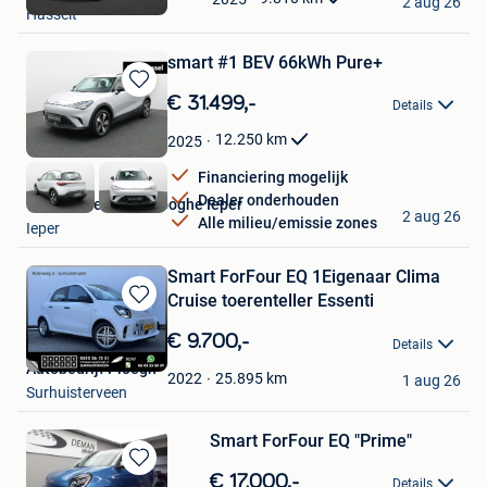
2 aug 26
Hasselt
Favorieten
smart #1 BEV 66kWh Pure+
Bewaren
€ 31.499,-
Details
in
Mijn
12.250
km
2025
Favorieten
Financiering mogelijk
Dealer onderhouden
Van Mossel Vereenooghe Ieper
2 aug 26
Alle milieu/emissie zones
Ieper
Smart ForFour EQ 1Eigenaar Clima
Cruise toerenteller Essenti
Bewaren
in
€ 9.700,-
Details
Mijn
Autobedrijf Ploegh
Favorieten
25.895
km
2022
1 aug 26
Surhuisterveen
Smart ForFour EQ "Prime"
Bewaren
€ 17.000,-
Details