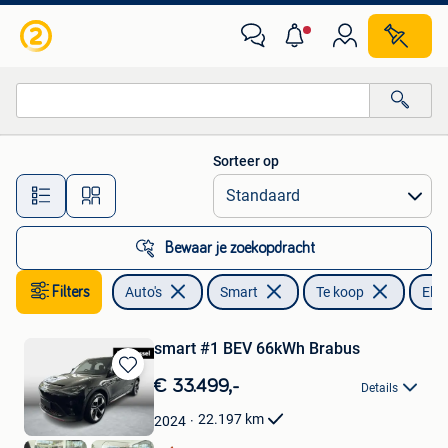
Smart
Sorteer op
Alle afstanden…
Bewaar je zoekopdracht
Filters
Auto's
Smart
Te koop
Elek
smart #1 BEV 66kWh Brabus
Bewaren
€ 33.499,-
Details
in
Mijn
22.197
km
2024
Favorieten