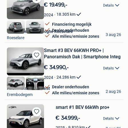
Bewaren
€ 19.499,-
Details
in
Mijn
18.305
km
2024
Favorieten
Financiering mogelijk
Dealer onderhouden
Van Mossel Vereenooghe Roeselare
3 aug 26
Alle milieu/emissie zones
Roeselare
Smart #3 BEV 66KWH PRO+ |
Panoramisch Dak | Smartphone Integ
Bewaren
in
€ 34.990,-
Details
Mijn
Favorieten
24.286
km
2024
Dealer onderhouden
Hedin Automotive Aalst
2 aug 26
Alle milieu/emissie zones
Erembodegem
smart #1 BEV 66kWh pro+
Bewaren
€ 34.999,-
Details
in
Hermans Etn
Mijn
9.810
km
2025