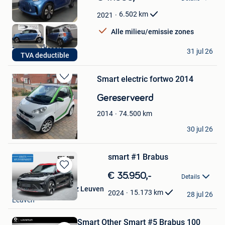
in
Mijn
6.502
km
2021
Favorieten
Alle milieu/emissie zones
Deman Brussels
31 jul 26
TVA deductible
Oudergem
Smart electric fortwo 2014
Bewaren
in
Gereserveerd
Mijn
Favorieten
74.500
km
2014
schroven
30 jul 26
Hulshout
smart #1 Brabus
Bewaren
€ 35.950,-
Details
in
GMS Mercedes-Benz Leuven
Mijn
15.173
km
2024
28 jul 26
Leuven
Favorieten
Smart Other Smart #5 Brabus 100