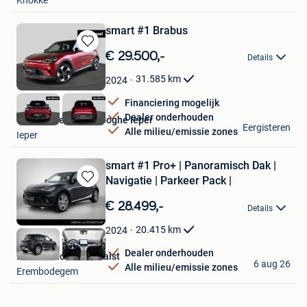
smart #1 Brabus
Bewaren
€ 29.500,-
Details
in
Mijn
31.585
km
2024
Favorieten
Financiering mogelijk
Dealer onderhouden
Van Mossel Vereenooghe Ieper
Eergisteren
Alle milieu/emissie zones
Ieper
smart #1 Pro+ | Panoramisch Dak |
Navigatie | Parkeer Pack |
Bewaren
in
€ 28.499,-
Details
Mijn
Favorieten
20.415
km
2024
Dealer onderhouden
Hedin Automotive Aalst
6 aug 26
Alle milieu/emissie zones
Erembodegem