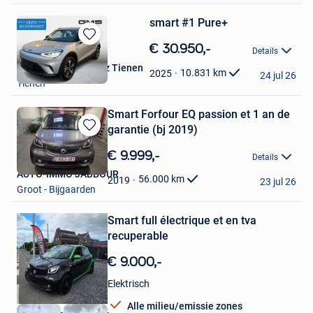
smart #1 Pure+
Bewaren
€ 30.950,-
Details
in
GMS Mercedes-Benz Tienen
Mijn
10.831
km
2025
24 jul 26
Tienen
Favorieten
Smart Forfour EQ passion et 1 an de
garantie (bj 2019)
Bewaren
in
€ 9.999,-
Details
Mijn
AUTO-IMMO JABBOUR
Favorieten
56.000
km
2019
23 jul 26
Groot - Bijgaarden
Bewaren
in
Mijn
Smart full électrique et en tva
Favorieten
recuperable
€ 9.000,-
Elektrisch
Alle milieu/emissie zones