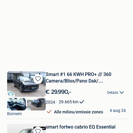
Smart #1 66 KWH PRO+ /// 360
Camera/Bliss/Pano Dak/....
Bewaren
in
€ 29.990,-
Details
Mijn
Favorieten
29.665
km
2024
Garage Borremans
6 aug 26
Alle milieu/emissie zones
Bornem
smart fortwo cabrio EQ Essential