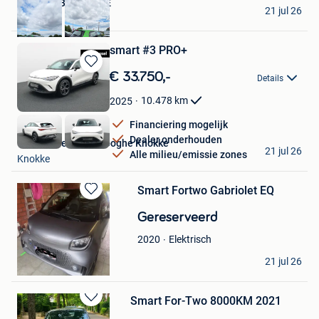
AUTOMOBILES MIKE
21 jul 26
Crisnee
smart #3 PRO+
Bewaren
€ 33.750,-
Details
in
Mijn
10.478
km
2025
Favorieten
Financiering mogelijk
Dealer onderhouden
Van Mossel Vereenooghe Knokke
21 jul 26
Alle milieu/emissie zones
Knokke
Smart Fortwo Gabriolet EQ
Bewaren
in
Gereserveerd
Mijn
Elektrisch
2020
Favorieten
Revolver
21 jul 26
Roeselare
Smart For-Two 8000KM 2021
Bewaren