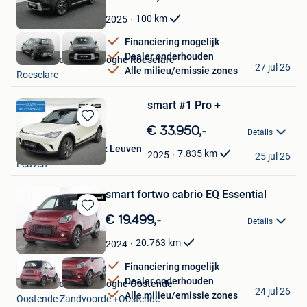
in
Mijn
100
km
2025
Favorieten
Financiering mogelijk
Dealer onderhouden
Van Mossel Vereenooghe Roeselare
27 jul 26
Alle milieu/emissie zones
Roeselare
smart #1 Pro +
Bewaren
€ 33.950,-
Details
in
GMS Mercedes-Benz Leuven
Mijn
7.835
km
2025
25 jul 26
Leuven
Favorieten
smart fortwo cabrio EQ Essential
Bewaren
€ 19.499,-
Details
in
Mijn
20.763
km
2024
Favorieten
Financiering mogelijk
Dealer onderhouden
Van Mossel Vereenooghe Oostende
24 jul 26
Alle milieu/emissie zones
Oostende Zandvoorde +Oostende