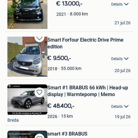
in
€ 13.000,-
Details
Mijn
Favorieten
8.000
km
2021
sozana
21 jul 26
Ukkel
Smart Forfour Electric Drive Prime
Bewaren
edition
in
Mijn
€ 9.500,-
Details
Favorieten
verscheure-bart
55.000
km
2018
20 jul 26
Sint-Kruis
Smart #1 BRABUS 66 kWh | Head-up
display | Warmtepomp | Memo
Bewaren
in
€ 48.400,-
Details
Mijn
Louwman MB B.V.
Favorieten
15
km
2026
19 jul 26
Breda
smart #3 BRABUS