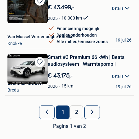
Bewaren
€ 43.499,-
Details
in
Mijn
10.000
km
2025
Favorieten
Financiering mogelijk
Dealer onderhouden
Van Mossel Vereenooghe Knokke
19 jul 26
Alle milieu/emissie zones
Knokke
Smart #3 Premium 66 kWh | Beats
audiosysteem | Warmtepomp |
Bewaren
in
€ 43.175,-
Details
Mijn
Louwman MB B.V.
Favorieten
15
km
2026
19 jul 26
Breda
1
2
Pagina 1 van 2