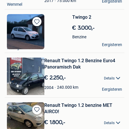
75.000
km
2017
Eergisteren
Wemmel
Twingo 2
Bewaren
€ 3.000,-
in
Benzine
Mijn
Florian Anneix
Favorieten
Eergisteren
Momignies
Bewaren
Renault Twingo 1.2 Benzine Euro4
in
Mijn
Panoramisch Dak
Favorieten
€ 2.250,-
Details
Autohandel X
240.000
km
2004
Eergisteren
Wetteren
Renault Twingo 1.2 benzine MET
AIRCO!
Bewaren
in
€ 1.800,-
Details
Mijn