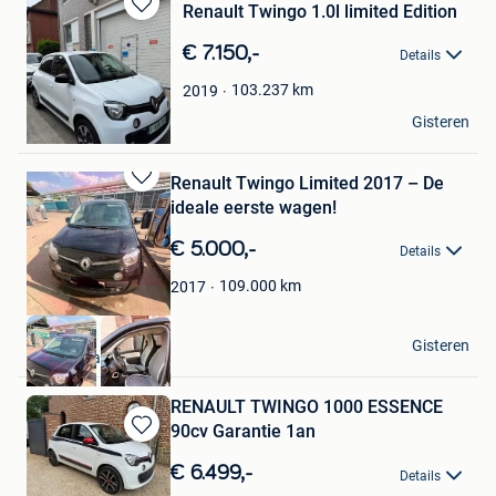
Renault Twingo 1.0l limited Edition
Bewaren
in
€ 7.150,-
Details
Mijn
Favorieten
103.237
km
2019
Talbeau
Gisteren
Destelbergen
Renault Twingo Limited 2017 – De
Bewaren
ideale eerste wagen!
in
Mijn
€ 5.000,-
Details
Favorieten
109.000
km
2017
Naomi
Gisteren
Sint-Niklaas
RENAULT TWINGO 1000 ESSENCE
90cv Garantie 1an
Bewaren
in
€ 6.499,-
Details
Mijn