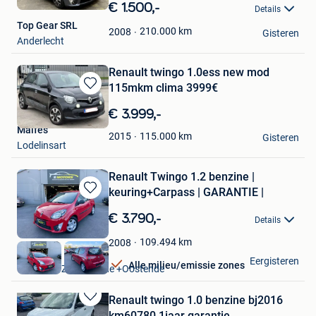
in
€ 1.500,-
Details
Mijn
Top Gear SRL
Favorieten
210.000
km
2008
Gisteren
Anderlecht
Renault twingo 1.0ess new mod
115mkm clima 3999€
Bewaren
in
€ 3.999,-
Mijn
Malfes
Favorieten
115.000
km
2015
Gisteren
Lodelinsart
Renault Twingo 1.2 benzine |
keuring+Carpass | GARANTIE |
Bewaren
in
€ 3.790,-
Details
Mijn
Favorieten
109.494
km
2008
S Motors
Eergisteren
Alle milieu/emissie zones
Oostende Zandvoorde +Oostende
Renault twingo 1.0 benzine bj2016
Bewaren
km60780 1jaar garantie