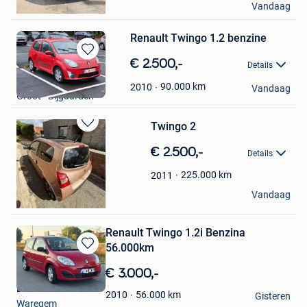
Vandaag
Mons
Renault Twingo 1.2 benzine
Bewaren
€ 2.500,-
Details
in
Ben
Mijn
90.000
km
2010
Vandaag
Groot - Bijgaarden
Favorieten
Twingo 2
Bewaren
in
€ 2.500,-
Details
Mijn
Favorieten
225.000
km
2011
Driss
Vandaag
Mouscron
Renault Twingo 1.2i Benzina
56.000km
Bewaren
in
€ 3.000,-
Mijn
Edlon S
Favorieten
56.000
km
2010
Gisteren
Waregem