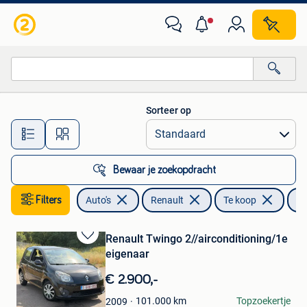
Renault
Sorteer op
Alle afstanden…
Bewaar je zoekopdracht
Filters
Auto's
Renault
Te koop
Tw
Renault Twingo 2//airconditioning/1e
Bewaren
eigenaar
in
Mijn
€ 2.900,-
Favorieten
Mario
101.000
km
Topzoekertje
2009