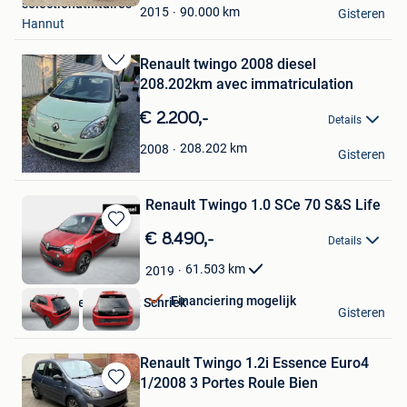
selectionutilitaires
Favorieten
90.000
km
2015
Gisteren
Hannut
Renault twingo 2008 diesel
Bewaren
208.202km avec immatriculation
in
Mijn
€ 2.200,-
Details
Favorieten
Michel
208.202
km
2008
Gisteren
Grivegnee
Renault Twingo 1.0 SCe 70 S&S Life
Bewaren
€ 8.490,-
Details
in
Mijn
61.503
km
2019
Favorieten
Financiering mogelijk
Van Mossel Peugeot Schriek
Gisteren
Schriek
Renault Twingo 1.2i Essence Euro4
1/2008 3 Portes Roule Bien
Bewaren