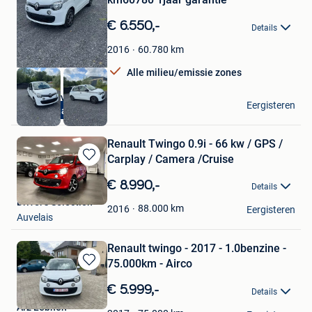
in
Mijn
€ 6.550,-
Details
Favorieten
60.780
km
2016
Alle milieu/emissie zones
Tops & Kevin Cars
Eergisteren
1jaar garantie
Geraardsbergen
Renault Twingo 0.9i - 66 kw / GPS /
Carplay / Camera /Cruise
Bewaren
in
€ 8.990,-
Details
Mijn
Driver’s Selection
Favorieten
88.000
km
2016
Eergisteren
Auvelais
Renault twingo - 2017 - 1.0benzine -
75.000km - Airco
Bewaren
in
€ 5.999,-
Details
Mijn
Arz Lebnen
Favorieten