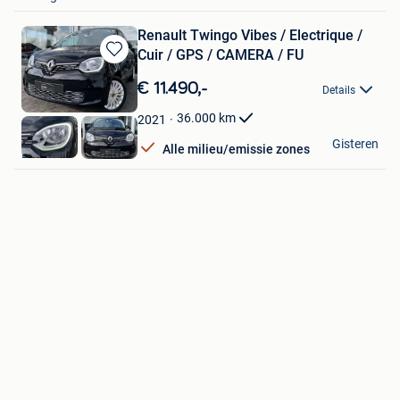
Renault Twingo Vibes / Electrique /
Cuir / GPS / CAMERA / FU
Bewaren
in
€ 11.490,-
Details
Mijn
Favorieten
36.000
km
2021
OXO Cars
Gisteren
Alle milieu/emissie zones
Luttre