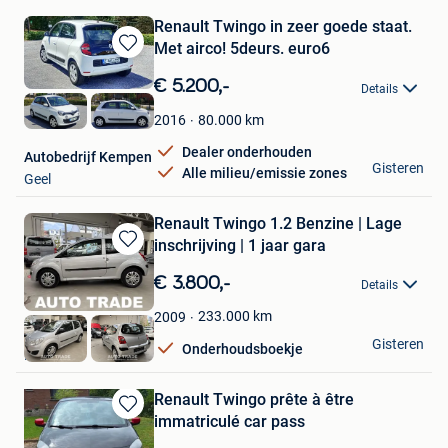
Renault Twingo in zeer goede staat.
Met airco! 5deurs. euro6
Bewaren
in
€ 5.200,-
Details
Mijn
Favorieten
80.000
km
2016
Dealer onderhouden
Autobedrijf Kempen
Gisteren
Alle milieu/emissie zones
Geel
Renault Twingo 1.2 Benzine | Lage
inschrijving | 1 jaar gara
Bewaren
in
€ 3.800,-
Details
Mijn
Favorieten
233.000
km
2009
Autotrade
Gisteren
Onderhoudsboekje
Hasselt
Renault Twingo prête à être
immatriculé car pass
Bewaren
in