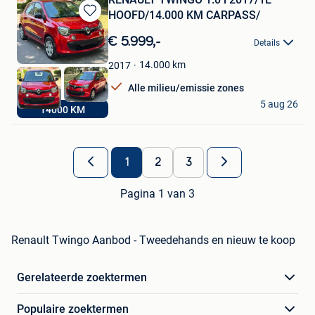
HOOFD/14.000 KM CARPASS/
Bewaren
in
€ 5.999,-
Details
Mijn
Favorieten
14.000
km
2017
Alle milieu/emissie zones
Keny
5 aug 26
14000 KM
Ransart
1
2
3
Pagina 1 van 3
Renault Twingo Aanbod - Tweedehands en nieuw te koop
Gerelateerde zoektermen
Populaire zoektermen