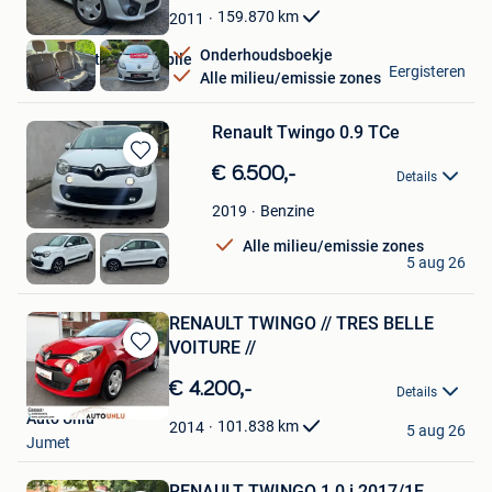
Mijn
159.870
km
2011
Favorieten
Onderhoudsboekje
Haubrechts Automobile
Eergisteren
Alle milieu/emissie zones
Foret
Renault Twingo 0.9 TCe
Bewaren
€ 6.500,-
Details
in
Mijn
Benzine
2019
Favorieten
Alle milieu/emissie zones
BT CARS
5 aug 26
Lier
RENAULT TWINGO // TRES BELLE
VOITURE //
Bewaren
in
€ 4.200,-
Details
Mijn
Auto Unlu
Favorieten
101.838
km
2014
5 aug 26
Jumet
RENAULT TWINGO 1.0 i 2017/1E