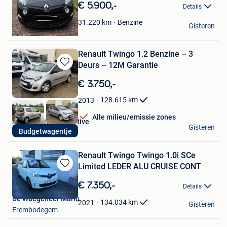
€ 5.900,-
Mijn
Details
Favorieten
chri159@hotmail.c
Benzine
31.220
km
Gisteren
Beyne-Heusay
Renault Twingo 1.2 Benzine – 3
Deurs – 12M Garantie
Bewaren
in
€ 3.750,-
Mijn
Favorieten
128.615
km
2013
Alle milieu/emissie zones
Autobedrijf Novamotive
Gisteren
Budgetwagentje
Sint-Niklaas
Renault Twingo Twingo 1.0i SCe
Limited LEDER ALU CRUISE CONT
Bewaren
in
€ 7.350,-
Details
Mijn
De Waegeneer Mario
Favorieten
134.034
km
2021
Gisteren
Erembodegem