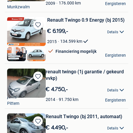
Sti
Favorieten
176.000
km
2009
Eergisteren
Munkzwalm
Renault Twingo 0.9 Energy (bj 2015)
Bewaren
€ 6.199,-
Details
in
Mijn
134.599
km
2015
Favorieten
Financiering mogelijk
Autohero België
Eergisteren
Brussel
renault twingo (1j garantie / gekeurd
vvkp)
Bewaren
in
€ 4.750,-
Details
Mijn
jarno
Favorieten
91.750
km
2014
Eergisteren
Pittem
Renault Twingo (bj 2011, automaat)
Bewaren
€ 4.490,-
Details
in