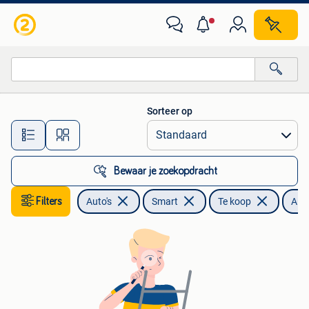
Smart
Sorteer op
Alle afstanden…
Bewaar je zoekopdracht
Filters
Auto's
Smart
Te koop
Alc