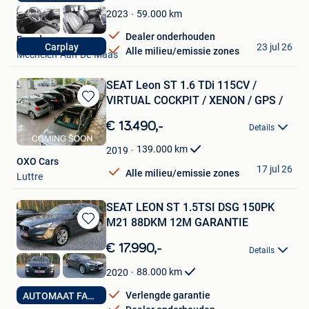
Favorieten
59.000
km
2023
Dealer onderhouden
Eurodecars
23 jul 26
Carplay
Alle milieu/emissie zones
Mechelen-Aan-De-Maas
SEAT Leon ST 1.6 TDi 115CV /
VIRTUAL COCKPIT / XENON / GPS /
Bewaren
in
€ 13.490,-
Details
Mijn
Favorieten
139.000
km
2019
OXO Cars
17 jul 26
Alle milieu/emissie zones
Luttre
SEAT LEON ST 1.5TSI DSG 150PK
M21 88DKM 12M GARANTIE
Bewaren
in
€ 17.990,-
Details
Mijn
Favorieten
88.000
km
2020
Verlengde garantie
AUTOMAAT FACELIFT