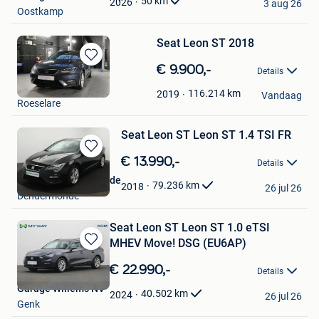
50
km
2026
3 aug 26
Oostkamp
Seat Leon ST 2018
Bewaren
€ 9.900,-
Details
in
Auto-Immo.be
Mijn
116.214
km
2019
Vandaag
Roeselare
Favorieten
Seat Leon ST Leon ST 1.4 TSI FR
Bewaren
€ 13.990,-
Details
in
Mertens Dendermonde
Mijn
79.236
km
2018
26 jul 26
Dendermonde
Favorieten
Seat Leon ST Leon ST 1.0 eTSI
MHEV Move! DSG (EU6AP)
Bewaren
in
€ 22.990,-
Details
Mijn
Garage Willems NV
Favorieten
40.502
km
2024
26 jul 26
Genk