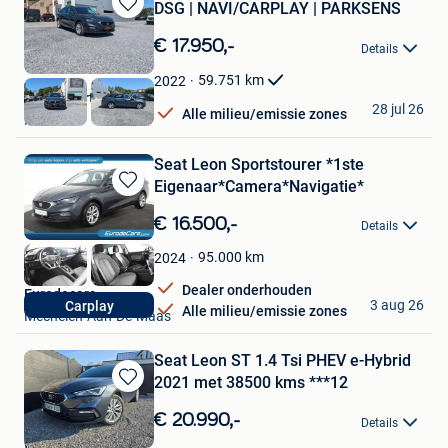
DSG | NAVI/CARPLAY | PARKSENS
Bewaren
in
€ 17.950,-
Details
Mijn
Favorieten
59.751
km
2022
Auto's Martin
28 jul 26
Alle milieu/emissie zones
Heusden
Seat Leon Sportstourer *1ste
Eigenaar*Camera*Navigatie*
Bewaren
in
€ 16.500,-
Details
Mijn
Favorieten
95.000
km
2024
Dealer onderhouden
Eurodecars
3 aug 26
Carplay
Alle milieu/emissie zones
Mechelen-Aan-De-Maas
Seat Leon ST 1.4 Tsi PHEV e-Hybrid
2021 met 38500 kms ***12
Bewaren
in
€ 20.990,-
Details
Mijn
WyCars Mechelen