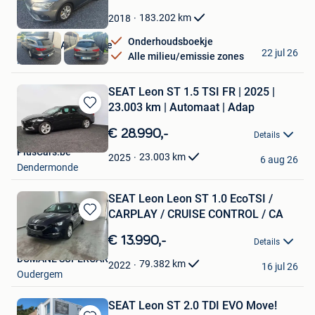
in
Mijn
183.202
km
2018
Favorieten
Onderhoudsboekje
Bosmans Automotive
22 jul 26
Alle milieu/emissie zones
Heusden
SEAT Leon ST 1.5 TSI FR | 2025 |
23.003 km | Automaat | Adap
Bewaren
in
€ 28.990,-
Details
Mijn
PlusCars.be
Favorieten
23.003
km
2025
6 aug 26
Dendermonde
SEAT Leon Leon ST 1.0 EcoTSI /
CARPLAY / CRUISE CONTROL / CA
Bewaren
in
€ 13.990,-
Details
Mijn
DUMANE SUPERCAR
Favorieten
79.382
km
2022
16 jul 26
Oudergem
SEAT Leon ST 2.0 TDI EVO Move!