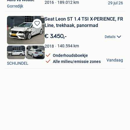
Favorieten
189.012
km
2016
29 jul 26
Gorredijk
Seat Leon ST 1.4 TSI X-PERIENCE, FR
Line, trekhaak, panormad
Bewaren
in
€ 3.450,-
Details
Mijn
Favorieten
140.594
km
2018
Onderhoudsboekje
Mettler B.V.
Vandaag
Alle milieu/emissie zones
SCHIJNDEL