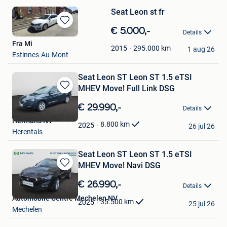
Seat Leon st fr
Bewaren
€ 5.000,-
Details
in
Fra Mi
Mijn
295.000
km
2015
1 aug 26
Estinnes-Au-Mont
Favorieten
Seat Leon ST Leon ST 1.5 eTSI
MHEV Move! Full Link DSG
Bewaren
in
€ 29.990,-
Details
Mijn
Hermans NV
Favorieten
8.800
km
2025
26 jul 26
Herentals
Seat Leon ST Leon ST 1.5 eTSI
MHEV Move! Navi DSG
Bewaren
in
€ 26.990,-
Details
Mijn
Automobile Centre Mechelen NV
Favorieten
35.500
km
2025
25 jul 26
Mechelen