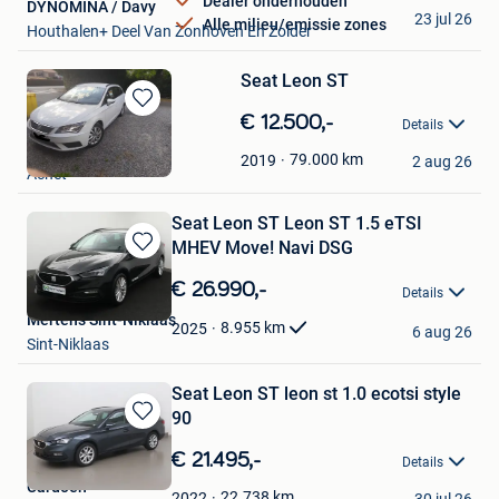
Dealer onderhouden
DYNOMINA / Davy
23 jul 26
Alle milieu/emissie zones
Houthalen+ Deel Van Zonhoven En Zolder
Seat Leon ST
Bewaren
€ 12.500,-
Details
in
Quentin
Mijn
79.000
km
2019
2 aug 26
Achet
Favorieten
Seat Leon ST Leon ST 1.5 eTSI
MHEV Move! Navi DSG
Bewaren
in
€ 26.990,-
Details
Mijn
Mertens Sint-Niklaas
Favorieten
8.955
km
2025
6 aug 26
Sint-Niklaas
Seat Leon ST leon st 1.0 ecotsi style
90
Bewaren
in
€ 21.495,-
Details
Mijn
Cardoen
Favorieten
22.738
km
2022