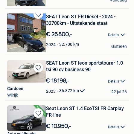
Vandaag
Halle
SEAT Leon ST FR Diesel - 2024 -
Bewaren
32700km - Uitstekende staat
in
Mijn
€ 26.800,-
Details
Favorieten
Daphné M
32.700
km
2024
Gisteren
Halle
SEAT Leon ST leon sportstourer 1.0
tsi 90 cv business 90
Bewaren
in
€ 18.198,-
Details
Mijn
Cardoen
Favorieten
36.872
km
2023
22 jul 26
Wilrijk
Seat Leon ST 1.4 EcoTSI FR Carplay
FR-line
Bewaren
in
€ 10.950,-
Details
Mijn
Auto vd Woude