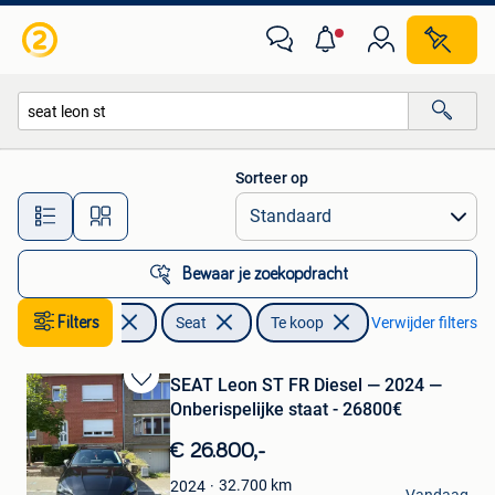
Seat
Sorteer op
Alle afstanden…
Bewaar je zoekopdracht
Filters
Auto's
Seat
Te koop
Verwijder filters
SEAT Leon ST FR Diesel — 2024 —
Bewaren
Onberispelijke staat - 26800€
in
Mijn
€ 26.800,-
Favorieten
h.a
32.700
km
2024