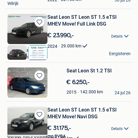
30 jul 26
Wilrijk
Seat Leon ST Leon ST 1.5 eTSI
MHEV Move! Full Link DSG
Bewaren
in
€ 23.990,-
Details
Mijn
Favorieten
29.000
km
2024
Auto Natie
Eergisteren
Antwerpen
Seat Leon St 1.2 TSI
Bewaren
€ 6.250,-
in
Roger
142.000
km
2015
Mijn
24 jul 26
Verviers
Favorieten
Seat Leon ST Leon ST 1.5 eTSI
MHEV Move! Navi DSG
Bewaren
in
€ 31.175,-
Details
Mijn
Garage Raes Oostkamp BVBA
Favorieten