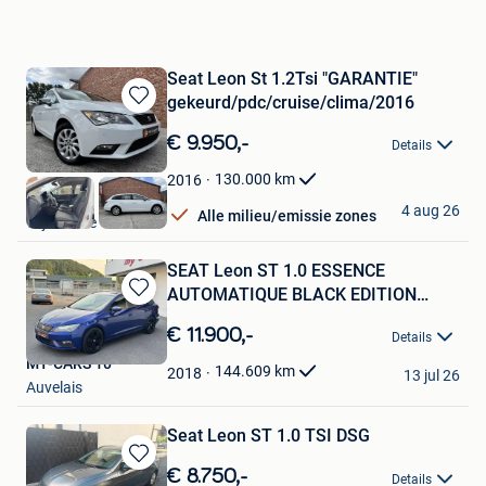
Seat Leon St 1.2Tsi "GARANTIE"
gekeurd/pdc/cruise/clima/2016
Bewaren
in
€ 9.950,-
Details
Mijn
Favorieten
130.000
km
2016
jordy
4 aug 26
Alle milieu/emissie zones
Wijtschate
SEAT Leon ST 1.0 ESSENCE
AUTOMATIQUE BLACK EDITION
Bewaren
FULL
in
€ 11.900,-
Details
Mijn
MY-CARS 10
Favorieten
144.609
km
2018
13 jul 26
Auvelais
Seat Leon ST 1.0 TSI DSG
Bewaren
€ 8.750,-
Details