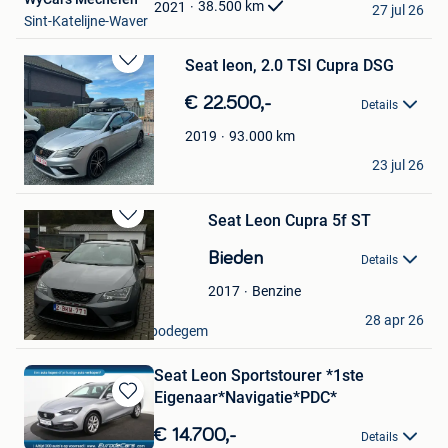
Favorieten
38.500
km
2021
27 jul 26
Sint-Katelijne-Waver
Seat leon, 2.0 TSI Cupra DSG
Bewaren
in
€ 22.500,-
Details
Mijn
Favorieten
93.000
km
2019
maikavdv
23 jul 26
Geraardsbergen
Seat Leon Cupra 5f ST
Bewaren
in
Bieden
Details
Mijn
Favorieten
Benzine
2017
Ivone Fernandes
28 apr 26
Haaltert + Deel Erembodegem
Seat Leon Sportstourer *1ste
Eigenaar*Navigatie*PDC*
Bewaren
in
€ 14.700,-
Details
Mijn