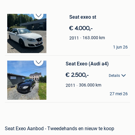
Seat exeo st
Bewaren
in
€ 4.000,-
Mijn
Favorieten
163.000
km
2011
VanDe
1 jun 26
Gent
Seat Exeo (Audi a4)
Bewaren
in
€ 2.500,-
Details
Mijn
Favorieten
306.000
km
2011
Ben Tielens
27 mei 26
Lummen
Seat Exeo Aanbod - Tweedehands en nieuw te koop