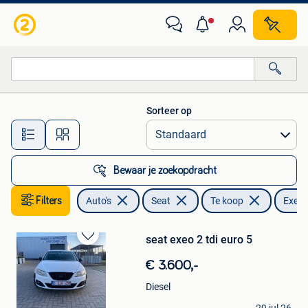
Seat
Sorteer op
Alle afstanden…
Bewaar je zoekopdracht
Filters
Auto's
Seat
Te koop
Exeo
seat exeo 2 tdi euro 5
Bewaren
in
€ 3.600,-
Mijn
Favorieten
Diesel
BMW LOV BNZ