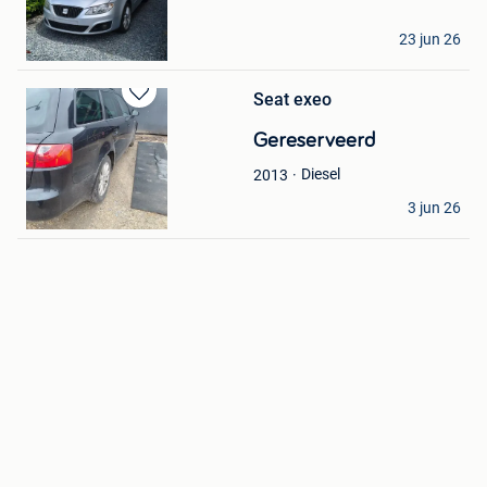
RS
23 jun 26
Tintigny
Seat exeo
Bewaren
in
Gereserveerd
Mijn
Favorieten
Diesel
2013
Britt
3 jun 26
Herzele