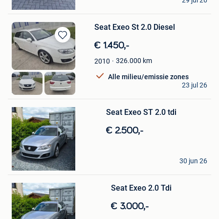
29 jul 26
Putte
Seat Exeo St 2.0 Diesel
Bewaren
€ 1.450,-
in
326.000
km
2010
Mijn
Favorieten
Alle milieu/emissie zones
Fabian
23 jul 26
Ath
Bewaren
Seat Exeo ST 2.0 tdi
in
Mijn
€ 2.500,-
Favorieten
Ribierrr
30 jun 26
Tintigny
Bewaren
Seat Exeo 2.0 Tdi
in
Mijn
€ 3.000,-
Favorieten