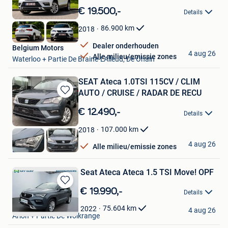
in
€ 19.500,-
Details
Mijn
Favorieten
86.900
km
2018
Dealer onderhouden
Belgium Motors
4 aug 26
Alle milieu/emissie zones
Waterloo + Partie De Braine-L'Alleud, De Ohain
SEAT Ateca 1.0TSI 115CV / CLIM
AUTO / CRUISE / RADAR DE RECU
Bewaren
in
€ 12.490,-
Details
Mijn
Favorieten
107.000
km
2018
OXO Cars
4 aug 26
Alle milieu/emissie zones
Luttre
Seat Ateca Ateca 1.5 TSI Move! OPF
Bewaren
€ 19.990,-
Details
in
Llorens
Mijn
75.604
km
2022
4 aug 26
Arlon + Partie De Wolkrange
Favorieten