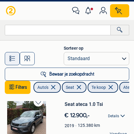
Seat
Sorteer op
Alle afstanden…
Bewaar je zoekopdracht
Filters
Auto's
Seat
Te koop
Ateca
Seat ateca 1.0 Tsi
Bewaren
in
€ 12.900,-
Details
Mijn
Favorieten
125.380
km
2019
Kdb