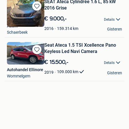
SEAT Ateca Cylindrée 1.6 L, 85 kW
2016 Grise
Bewaren
in
€ 9.000,-
Details
Mijn
Adam
Favorieten
159.314
km
2016
Gisteren
Schaerbeek
Seat Ateca 1.5 TSI Xcellence Pano
Keyless Led Navi Camera
Bewaren
in
€ 15.500,-
Details
Mijn
Autohandel Ellinore
Favorieten
109.000
km
2019
Gisteren
Wommelgem