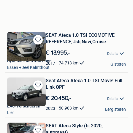
SEAT Ateca 1.0 TSI ECOMOTIVE
REFERENCE,Usb,Navi,Cruise.
Bewaren
in
€ 13.995,-
Details
Mijn
Dynamic Cars Van Loon
Favorieten
74.713
km
2017
Gisteren
Essen +Deel Kalmthout
Seat Ateca Ateca 1.0 TSI Move! Full
Link OPF
Bewaren
in
€ 20.450,-
Details
Mijn
LAC-Verschaeren
Favorieten
50.903
km
2023
Eergisteren
Lier
SEAT Ateca Style (bj 2020,
automaat)