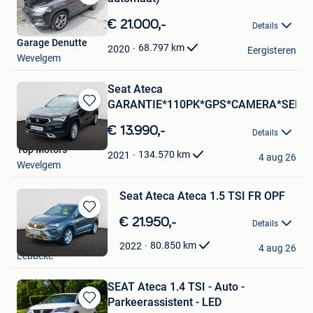
Bewaren
in
€ 21.000,-
Details
Mijn
Garage Denutte
Favorieten
68.797
km
2020
Eergisteren
Wevelgem
Seat Ateca
GARANTIE*110PK*GPS*CAMERA*SENS
Bewaren
in
€ 13.990,-
Details
Mijn
Top Motors
Favorieten
134.570
km
2021
4 aug 26
Wevelgem
Seat Ateca Ateca 1.5 TSI FR OPF
Bewaren
€ 21.950,-
Details
in
Thoen Carrosserie
Mijn
80.850
km
2022
4 aug 26
Lebbeke
Favorieten
SEAT Ateca 1.4 TSI - Auto -
Parkeerassistent - LED
Bewaren