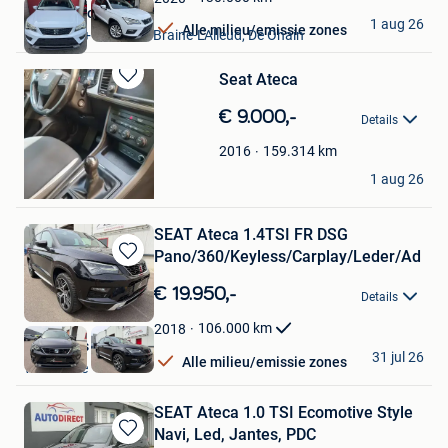
Class Motors
1 aug 26
Alle milieu/emissie zones
Waterloo + Partie De Braine-L'Alleud, De Ohain
Seat Ateca
Bewaren
in
€ 9.000,-
Details
Mijn
Favorieten
159.314
km
2016
ALAN
1 aug 26
Bruxelles
SEAT Ateca 1.4TSI FR DSG
Pano/360/Keyless/Carplay/Leder/Ad
Bewaren
in
€ 19.950,-
Details
Mijn
Favorieten
106.000
km
2018
AZ Motors
31 jul 26
Alle milieu/emissie zones
Westmalle
SEAT Ateca 1.0 TSI Ecomotive Style
Navi, Led, Jantes, PDC
Bewaren