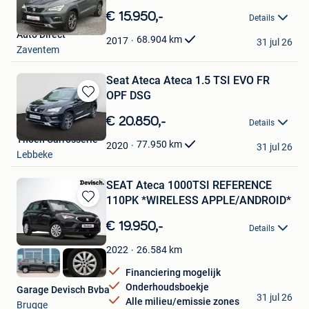
in
€ 15.950,-
Details
Mijn
Auto Direct
Favorieten
68.904
km
2017
31 jul 26
Zaventem
Seat Ateca Ateca 1.5 TSI EVO FR
OPF DSG
Bewaren
in
€ 20.850,-
Details
Mijn
Thoen Carrosserie
Favorieten
77.950
km
2020
31 jul 26
Lebbeke
SEAT Ateca 1000TSI REFERENCE
110PK *WIRELESS APPLE/ANDROID*
Bewaren
in
€ 19.950,-
Details
Mijn
Favorieten
26.584
km
2022
Financiering mogelijk
Onderhoudsboekje
Garage Devisch Bvba
31 jul 26
Alle milieu/emissie zones
Brugge