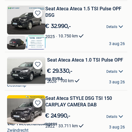
Seat Ateca Ateca 1.5 TSI Pulse OPF
DSG
Bewaren
in
€ 32.990,-
Details
Mijn
Favorieten
10.750
km
2025
Auto Natie
3 aug 26
Antwerpen
Seat Ateca Ateca 1.0 TSI Pulse OPF
Bewaren
€ 29.330,-
Details
in
Garage Raes Oostkamp BVBA
Mijn
100
km
2026
3 aug 26
Oostkamp
Favorieten
Seat Ateca STYLE DSG TSI 150
CARPLAY CAMERA DAB
Bewaren
in
€ 24.990,-
Details
Mijn
VAB-Tweedehandswagens
Favorieten
33.711
km
2022
3 aug 26
Zwijndrecht