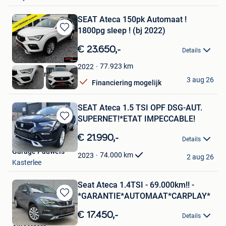
SEAT Ateca 150pk Automaat !
1800pg sleep ! (bj 2022)
Bewaren
in
€ 23.650,-
Details
Mijn
Favorieten
77.923
km
2022
Karitt Sports
3 aug 26
Financiering mogelijk
Stevoort
SEAT Ateca 1.5 TSI OPF DSG-AUT.
SUPERNET!*ETAT IMPECCABLE!
Bewaren
in
€ 21.990,-
Details
Mijn
Garage Pauwels
Favorieten
74.000
km
2023
2 aug 26
Kasterlee
Seat Ateca 1.4TSI - 69.000km!! -
*GARANTIE*AUTOMAAT*CARPLAY*
Bewaren
in
€ 17.450,-
Details
Mijn