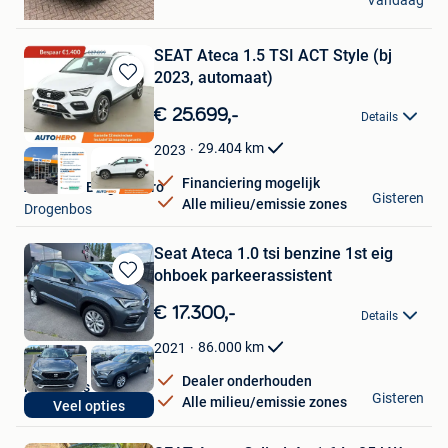
Vandaag
Sint-Truiden
SEAT Ateca 1.5 TSI ACT Style (bj
2023, automaat)
Bewaren
in
€ 25.699,-
Details
Mijn
Favorieten
29.404
km
2023
Financiering mogelijk
Autohero Belgium Pro
Gisteren
Alle milieu/emissie zones
Drogenbos
Seat Ateca 1.0 tsi benzine 1st eig
ohboek parkeerassistent
Bewaren
in
€ 17.300,-
Details
Mijn
Favorieten
86.000
km
2021
Dealer onderhouden
PR Motors
Gisteren
Alle milieu/emissie zones
Veel opties
Wervik