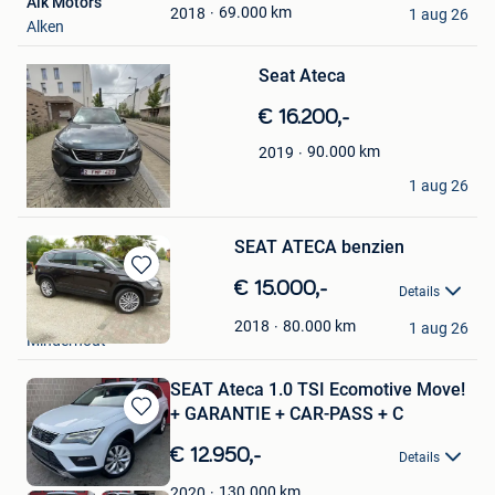
Alk Motors
Favorieten
69.000
km
2018
1 aug 26
Alken
Bewaren
in
Mijn
Seat Ateca
Favorieten
€ 16.200,-
90.000
km
2019
gabriel hmd
1 aug 26
Brussel
SEAT ATECA benzien
Bewaren
€ 15.000,-
Details
in
adams
Mijn
80.000
km
2018
1 aug 26
Minderhout
Favorieten
SEAT Ateca 1.0 TSI Ecomotive Move!
+ GARANTIE + CAR-PASS + C
Bewaren
in
€ 12.950,-
Details
Mijn
Favorieten
130.000
km
2020