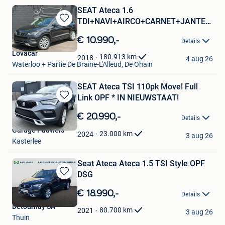
SEAT Ateca 1.6
TDI+NAVI+AIRCO+CARNET+JANTES+E
Bewaren
6B
in
€ 10.990,-
Details
Mijn
Lovacar
Favorieten
180.913
km
2018
4 aug 26
Waterloo + Partie De Braine-L'Alleud, De Ohain
SEAT Ateca TSI 110pk Move! Full
Link OPF * IN NIEUWSTAAT!
Bewaren
in
€ 20.990,-
Details
Mijn
Garage Pauwels
Favorieten
23.000
km
2024
3 aug 26
Kasterlee
Seat Ateca Ateca 1.5 TSI Style OPF
DSG
Bewaren
in
€ 18.990,-
Details
Mijn
Detournay SA
Favorieten
80.700
km
2021
3 aug 26
Thuin