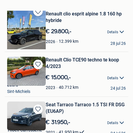
Renault clio esprit alpine 1.8 160 hp
Bewaren
hybride
in
Mijn
€ 29.800,-
Details
Favorieten
Milan Debruyne
12.399
km
2026
28 jul 26
Poperinge
Renault Clio TCE90 techno te koop
4/2023
Bewaren
in
€ 15.000,-
Details
Mijn
Laura
Favorieten
40.712
km
2023
24 jul 26
Sint-Michiels
Seat Tarraco Tarraco 1.5 TSI FR DSG
(EU6AP)
Bewaren
in
€ 31.950,-
Details
Mijn
Thoen Carrosserie
Favorieten
41.950
km
2021