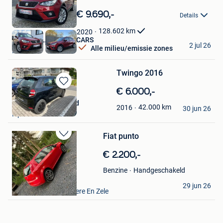
Bewaren
in
€ 9.690,-
Details
Mijn
Favorieten
128.602
km
2020
SPRL KISLALI EURO CARS
2 jul 26
Alle milieu/emissie zones
Hensies
Twingo 2016
Bewaren
€ 6.000,-
in
Mahmoud Mohmmad
42.000
km
2016
Mijn
30 jun 26
Ieper
Favorieten
Fiat punto
Bewaren
in
€ 2.200,-
Mijn
Favorieten
Handgeschakeld
Benzine
Mirac Ates
29 jun 26
Lokeren+Deel Overmere En Zele