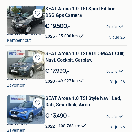
SEAT Arona 1.0 TSI Sport Edition
DSG Gps Camera
Bewaren
in
€ 19.500,-
Details
Mijn
Auto's Fabre BVBA
Favorieten
35.000
km
2025
5 aug 26
Kampenhout
SEAT Arona 1.0 TSI AUTOMAAT Cuir,
Navi, Cockpit, Carplay,
Bewaren
in
€ 17.990,-
Details
Mijn
Auto Direct
Favorieten
49.927
km
2020
31 jul 26
Zaventem
SEAT Arona 1.0 TSI Style Navi, Led,
Dab, Smartlink, Airco
Bewaren
in
€ 13.490,-
Details
Mijn
Auto Direct
Favorieten
108.768
km
2022
31 jul 26
Zaventem