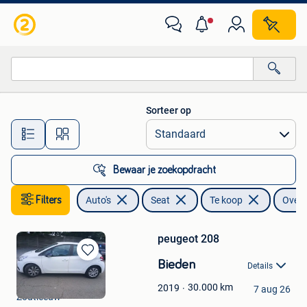
Seat
Sorteer op
Alle afstanden…
Bewaar je zoekopdracht
Filters
Auto's
Seat
Te koop
Overi
peugeot 208
Bewaren
Bieden
Details
in
salvin en sarah
Mijn
30.000
km
2019
7 aug 26
Zoutleeuw
Favorieten