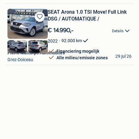
SEAT Arona 1.0 TSI Move! Full Link
DSG / AUTOMATIQUE /
Bewaren
in
€ 14.990,-
Details
Mijn
Favorieten
92.000
km
2022
Financiering mogelijk
Pierre Malcorps Automobiles
29 jul 26
Alle milieu/emissie zones
Grez-Doiceau