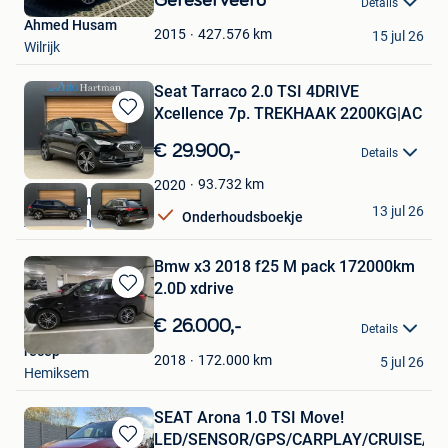
Gereserveerd
Details
Mijn
Ahmed Husam
Favorieten
427.576
km
2015
15 jul 26
Wilrijk
Seat Tarraco 2.0 TSI 4DRIVE
Xcellence 7p. TREKHAAK 2200KG|AC
Bewaren
in
€ 29.900,-
Details
Mijn
Favorieten
93.732
km
2020
Auto Hartman B.V.
13 jul 26
Onderhoudsboekje
Antwerpen
Bmw x3 2018 f25 M pack 172000km
2.0D xdrive
Bewaren
in
€ 26.000,-
Details
Mijn
recep
Favorieten
172.000
km
2018
5 jul 26
Hemiksem
SEAT Arona 1.0 TSI Move!
LED/SENSOR/GPS/CARPLAY/CRUISE/