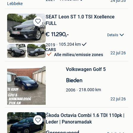
24 jul 26
Lebbeke
SEAT Leon ST 1.0 TSI Xcellence
FULL
Bewaren
in
€ 11.290,-
Details
Mijn
Favorieten
105.204
km
2019
SPRL KISLALI EURO CARS
22 jul 26
Alle milieu/emissie zones
Hensies
Bewaren
Volkswagen Golf 5
in
Mijn
Bieden
Favorieten
218.000
km
2006
Youssri Jaber
22 jul 26
Deurne
Škoda Octavia Combi 1.6 TDI 110pk |
Leder | Panoramadak
Bewaren
in