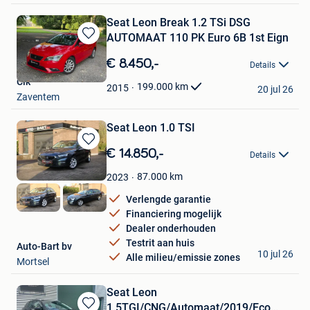
Seat Leon Break 1.2 TSi DSG
AUTOMAAT 110 PK Euro 6B 1st Eign
Bewaren
in
€ 8.450,-
Details
Mijn
Clk
Favorieten
199.000
km
2015
20 jul 26
Zaventem
Seat Leon 1.0 TSI
Bewaren
€ 14.850,-
Details
in
Mijn
87.000
km
2023
Favorieten
Verlengde garantie
Financiering mogelijk
Dealer onderhouden
Testrit aan huis
Auto-Bart bv
10 jul 26
Alle milieu/emissie zones
Mortsel
Seat Leon
1.5TGI/CNG/Automaat/2019/Eco