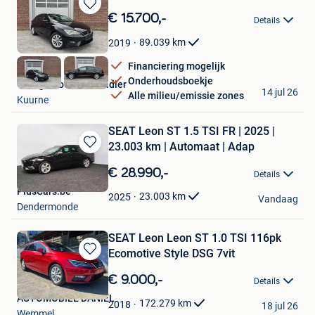
Bewaren
€ 15.700,-
Details
in
Mijn
89.039
km
2019
Favorieten
Financiering mogelijk
Onderhoudsboekje
Garage Bouckaert Didier
14 jul 26
Alle milieu/emissie zones
Kuurne
SEAT Leon ST 1.5 TSI FR | 2025 |
23.003 km | Automaat | Adap
Bewaren
in
€ 28.990,-
Details
Mijn
PlusCars.be
Favorieten
23.003
km
2025
Vandaag
Dendermonde
SEAT Leon Leon ST 1.0 TSI 116pk
Ecomotive Style DSG 7vit
Bewaren
in
€ 9.000,-
Details
Mijn
AUTOMOBILE DANIEL
Favorieten
172.279
km
2018
18 jul 26
Wemmel