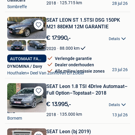
classcars
Favorieten
125.715
km
2018
28 jul 26
Sombreffe
SEAT LEON ST 1.5TSI DSG 150PK
M21 88DKM 12M GARANTIE
Bewaren
in
€ 17.990,-
Details
Mijn
Favorieten
88.000
km
2020
Verlengde garantie
AUTOMAAT FACELIFT
Dealer onderhouden
DYNOMINA / Davy
23 jul 26
Alle milieu/emissie zones
Houthalen+ Deel Van Zonhoven En Zolder
SEAT Leon 1.8 TSI 4Drive Automaat–
Full Option–Topstaat– 2018
Bewaren
in
€ 13.995,-
Details
Mijn
Erfu
Favorieten
135.000
km
2018
13 jul 26
Bornem
SEAT Leon (bj 2019)