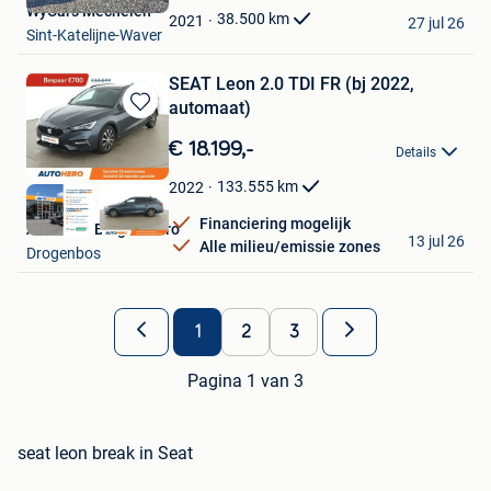
WyCars Mechelen
Favorieten
38.500
km
2021
27 jul 26
Sint-Katelijne-Waver
SEAT Leon 2.0 TDI FR (bj 2022,
automaat)
Bewaren
in
€ 18.199,-
Details
Mijn
Favorieten
133.555
km
2022
Financiering mogelijk
Autohero Belgium Pro
13 jul 26
Alle milieu/emissie zones
Drogenbos
1
2
3
Pagina 1 van 3
seat leon break in Seat