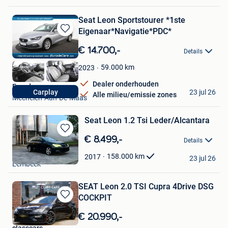
Seat Leon Sportstourer *1ste
Eigenaar*Navigatie*PDC*
Bewaren
in
€ 14.700,-
Details
Mijn
Favorieten
59.000
km
2023
Dealer onderhouden
Eurodecars
23 jul 26
Carplay
Alle milieu/emissie zones
Mechelen-Aan-De-Maas
Seat Leon 1.2 Tsi Leder/Alcantara
Bewaren
€ 8.499,-
Details
in
Lemcars
Mijn
158.000
km
2017
23 jul 26
Lembeek
Favorieten
SEAT Leon 2.0 TSI Cupra 4Drive DSG
COCKPIT
Bewaren
in
€ 20.990,-
Mijn