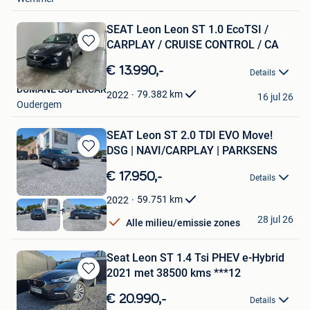
SEAT Leon Leon ST 1.0 EcoTSI /
CARPLAY / CRUISE CONTROL / CA
Bewaren
in
€ 13.990,-
Details
Mijn
DUMANE SUPERCAR
Favorieten
79.382
km
2022
16 jul 26
Oudergem
SEAT Leon ST 2.0 TDI EVO Move!
DSG | NAVI/CARPLAY | PARKSENS
Bewaren
in
€ 17.950,-
Details
Mijn
Favorieten
59.751
km
2022
Auto's Martin
28 jul 26
Alle milieu/emissie zones
Heusden
Seat Leon ST 1.4 Tsi PHEV e-Hybrid
2021 met 38500 kms ***12
Bewaren
in
€ 20.990,-
Details
Mijn