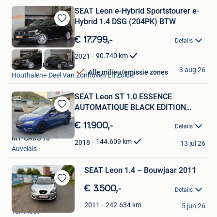
SEAT Leon e-Hybrid Sportstourer e-
Hybrid 1.4 DSG (204PK) BTW
Bewaren
in
€ 17.799,-
Details
Mijn
Favorieten
90.740
km
2021
Kubika Cars
3 aug 26
Alle milieu/emissie zones
Houthalen+ Deel Van Zonhoven En Zolder
SEAT Leon ST 1.0 ESSENCE
AUTOMATIQUE BLACK EDITION
Bewaren
FULL
in
€ 11.900,-
Details
Mijn
MY-CARS 10
Favorieten
144.609
km
2018
13 jul 26
Auvelais
SEAT Leon 1.4 – Bouwjaar 2011
Bewaren
€ 3.500,-
Details
in
Pieter
Mijn
242.634
km
2011
5 jun 26
Turnhout
Favorieten