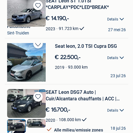
SEAT Leon ST 1.0TSi
*CARPLAY*PDC*LED*BREAK*
Bewaren
in
€ 14.190,-
Details
Mijn
Falcomotive
Favorieten
91.723
km
2023
27 mei 26
Sint-Truiden
Seat leon, 2.0 TSI Cupra DSG
Bewaren
in
€ 22.500,-
Details
Mijn
Favorieten
93.000
km
2019
maikavdv
23 jul 26
Geraardsbergen
SEAT Leon DSG7 Auto |
Cuir/Alcantara chauffants | ACC |
Bewaren
Keyl
in
€ 16.700,-
Details
Mijn
Favorieten
108.000
km
2020
Yan Cars srl
18 jul 26
Alle milieu/emissie zones
Fleron