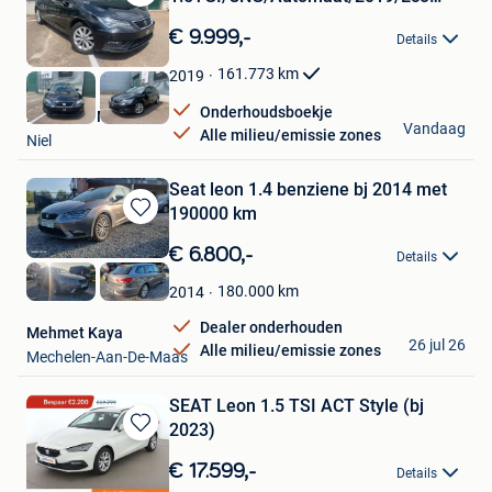
Bewaren
80/Gekeurd
in
€ 9.999,-
Details
Mijn
Favorieten
161.773
km
2019
Onderhoudsboekje
RS Cars & Motors
Vandaag
Alle milieu/emissie zones
Niel
Seat leon 1.4 benziene bj 2014 met
190000 km
Bewaren
in
€ 6.800,-
Details
Mijn
Favorieten
180.000
km
2014
Dealer onderhouden
Mehmet Kaya
26 jul 26
Alle milieu/emissie zones
Mechelen-Aan-De-Maas
SEAT Leon 1.5 TSI ACT Style (bj
2023)
Bewaren
in
€ 17.599,-
Details
Mijn