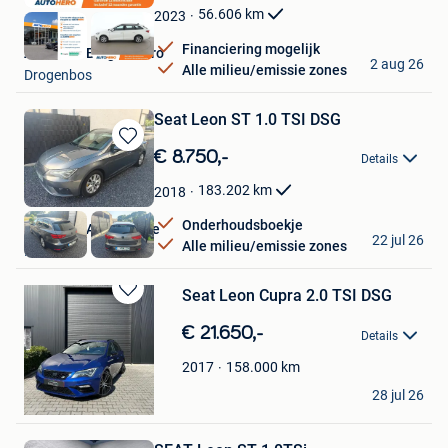
Favorieten
56.606
km
2023
Financiering mogelijk
Autohero Belgium Pro
2 aug 26
Alle milieu/emissie zones
Drogenbos
Seat Leon ST 1.0 TSI DSG
Bewaren
€ 8.750,-
Details
in
Mijn
183.202
km
2018
Favorieten
Onderhoudsboekje
Bosmans Automotive
22 jul 26
Alle milieu/emissie zones
Heusden
Bewaren
in
€ 21.650,-
Details
Mijn
Favorieten
158.000
km
2017
Car Center Pelt
28 jul 26
Overpelt