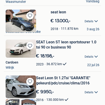
Vandaag
Waasmunster
seat leon
Bewaren
€ 13.000,-
Details
in
Dries van Mele
Mijn
111.870
km
2018
3 aug 26
Oudenaarde+Deel Ooike
Favorieten
SEAT Leon ST leon sportstourer 1.0
tsi 90 cv business 90
Bewaren
in
€ 18.198,-
Details
Mijn
Cardoen
Favorieten
36.872
km
2023
22 jul 26
Wilrijk
Seat Leon St 1.2Tsi "GARANTIE"
gekeurd/pdc/cruise/clima/2016
Bewaren
in
€ 9.950,-
Details
Mijn
Favorieten
130.000
km
2016
jordy