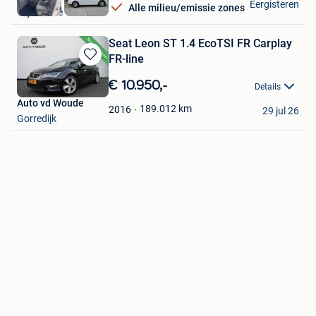
Eergisteren
Alle milieu/emissie zones
Wijtschate
Seat Leon ST 1.4 EcoTSI FR Carplay
FR-line
Bewaren
in
€ 10.950,-
Details
Mijn
Auto vd Woude
Favorieten
189.012
km
2016
29 jul 26
Gorredijk