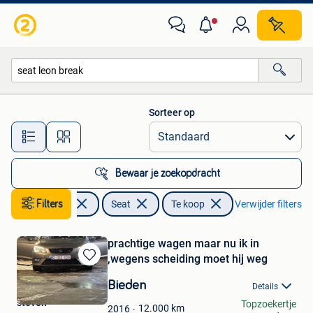
Seat
Sorteer op
Alle afstanden…
Bewaar je zoekopdracht
Filters
Auto's
Seat
Te koop
Verwijder filters
prachtige wagen maar nu ik in
,wegens scheiding moet hij weg
Bewaren
in
Bieden
Details
Mijn
steven
Topzoekertje
Favorieten
12.000
km
2016