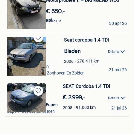
Motorprobleem – DRINGEND WEG
in
Mijn
€ 650,-
Favorieten
Muntadher Al-Jammasi
Benzine
30 apr 26
Sint-Niklaas
Seat cordoba 1.4 TDI
Bewaren
in
Bieden
Details
Mijn
Favorieten
270.411
km
2006
Denny van Doormalen
21 mei 26
Houthalen+ Deel Van Zonhoven En Zolder
SEAT Cordoba 1.4 TDi
Bewaren
€ 2.999,-
Details
in
Euregio Automobile Eupen
Mijn
91.000
km
2008
21 jul 26
Eupen+Gebietsteil Raeren
Favorieten