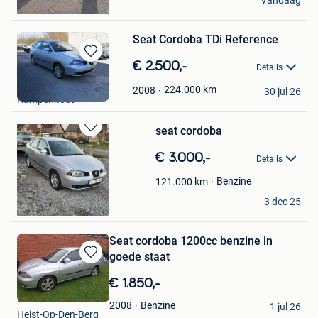
Vandaag
Schaerbeek
Seat Cordoba TDi Reference
Bewaren
€ 2.500,-
Details
in
Kampenhout Motors
Mijn
224.000
km
2008
30 jul 26
Kampenhout
Favorieten
seat cordoba
Bewaren
in
€ 3.000,-
Details
Mijn
Favorieten
Benzine
121.000
km
Robbe
3 dec 25
Paal
Seat cordoba 1200cc benzine in
goede staat
Bewaren
in
€ 1.850,-
Mijn
vw
Favorieten
Benzine
2008
1 jul 26
Heist-Op-Den-Berg