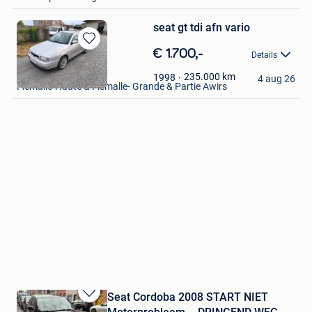
seat gt tdi afn vario
Bewaren
€ 1.700,-
Details
in
Run
Mijn
235.000
km
1998
4 aug 26
Flemalle-Haute & Flemalle- Grande & Partie Awirs
Favorieten
Seat Cordoba 2008 START NIET
Bewaren