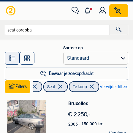
Seat
Sorteer op
Alle afstanden…
Bewaar je zoekopdracht
Filters
Auto's
Seat
Te koop
Verwijder filters
Bewaren
Bruxelles
in
Mijn
€ 2.250,-
Favorieten
150.000
km
2005
Mohamed Sheik