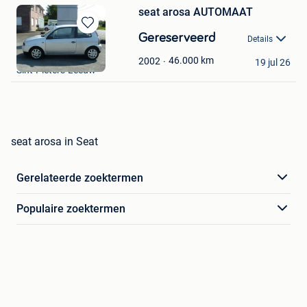
seat arosa AUTOMAAT
Bewaren
Gereserveerd
Details
in
jos en co
Mijn
46.000
km
2002
19 jul 26
Sint-Pieters-Leeuw
Favorieten
seat arosa in Seat
Gerelateerde zoektermen
Populaire zoektermen