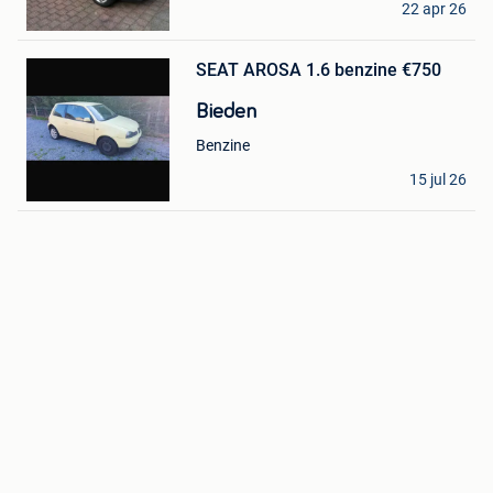
22 apr 26
Sint-Niklaas
Bewaren
in
Mijn
SEAT AROSA 1.6 benzine €750
Favorieten
Bieden
Benzine
sam
15 jul 26
Rotselaar