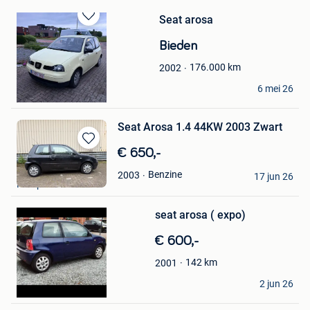
Seat arosa
Bewaren
in
Bieden
Mijn
Favorieten
176.000
km
2002
Acelya
6 mei 26
Genk
Seat Arosa 1.4 44KW 2003 Zwart
Bewaren
€ 650,-
in
jp
Benzine
2003
Mijn
17 jun 26
Neerpelt
Bewaren
Favorieten
in
Mijn
seat arosa ( expo)
Favorieten
€ 600,-
142
km
2001
hasselt
2 jun 26
Hasselt