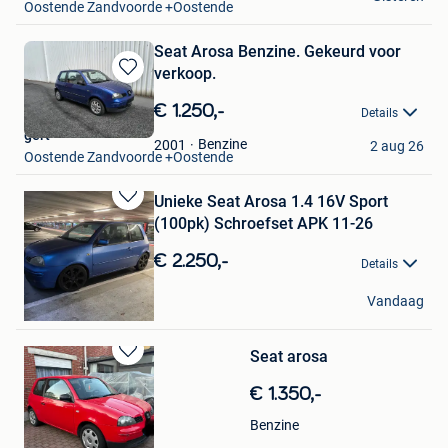
Oostende Zandvoorde +Oostende
Seat Arosa Benzine. Gekeurd voor
verkoop.
Bewaren
in
€ 1.250,-
Details
Mijn
gert
Favorieten
Benzine
2001
2 aug 26
Oostende Zandvoorde +Oostende
Unieke Seat Arosa 1.4 16V Sport
Bewaren
(100pk) Schroefset APK 11-26
in
Mijn
€ 2.250,-
Details
Favorieten
Eduard
Vandaag
Kemzeke
Seat arosa
Bewaren
in
€ 1.350,-
Mijn
Favorieten
Benzine
Zabi Azmi