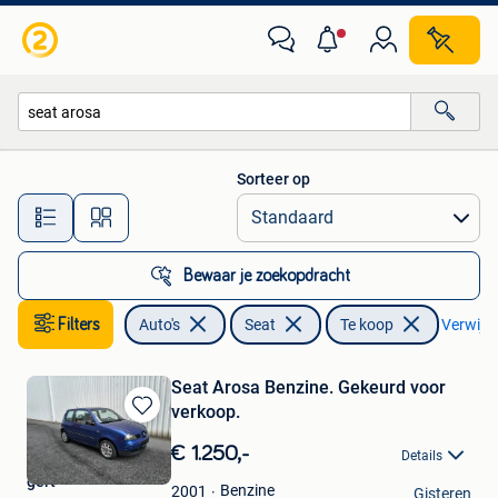
Seat
Sorteer op
Alle afstanden…
Bewaar je zoekopdracht
Filters
Auto's
Seat
Te koop
Verwijder
Seat Arosa Benzine. Gekeurd voor
verkoop.
Bewaren
in
€ 1.250,-
Details
Mijn
gert
Favorieten
Benzine
2001
Gisteren