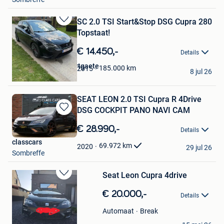
SC 2.0 TSI Start&Stop DSG Cupra 280
Bewaren
Topstaat!
in
Mijn
€ 14.450,-
Details
Favorieten
Mihaly Van den Noortgaete
185.000
km
2015
8 jul 26
Drongen
SEAT LEON 2.0 TSI Cupra R 4Drive
DSG COCKPIT PANO NAVI CAM
Bewaren
in
€ 28.990,-
Details
Mijn
classcars
Favorieten
69.972
km
2020
29 jul 26
Sombreffe
Seat Leon Cupra 4drive
Bewaren
in
€ 20.000,-
Details
Mijn
Favorieten
Break
Automaat
Dennis