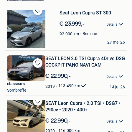
Favorieten
Seat Leon Cupra ST 300
Bewaren
in
€ 23.999,-
Details
Mijn
Favorieten
Benzine
92.000
km
senna praet
27 mei 26
Geraardsbergen
SEAT LEON 2.0 TSI Cupra 4Drive DSG
COCKPIT PANO NAVI CAM
Bewaren
in
€ 22.990,-
Details
Mijn
classcars
Favorieten
113.490
km
2019
14 jul 26
Sombreffe
SEAT Leon Cupra • 2.0 TSI • DSG7 •
Bewaren
290cv • 2020 • 400+
in
Mijn
€ 22.990,-
Details
Favorieten
Mustafa Bulduk
116.000
km
2020