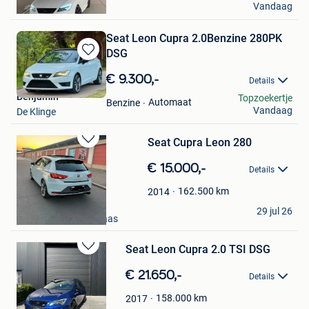
Vandaag
Boussu
Seat Leon Cupra 2.0Benzine 280PK
DSG
Bewaren
in
€ 9.300,-
Details
Mijn
Benjamin
Topzoekertje
Favorieten
Automaat
Benzine
Vandaag
De Klinge
Seat Cupra Leon 280
Bewaren
in
€ 15.000,-
Details
Mijn
Favorieten
162.500
km
2014
kim weesman
29 jul 26
Mechelen-Aan-De-Maas
Bewaren
in
€ 21.650,-
Details
Mijn
Favorieten
158.000
km
2017