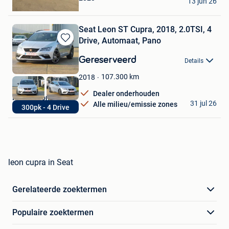
13 jun 26
Bruxelles
Seat Leon ST Cupra, 2018, 2.0TSI, 4
Drive, Automaat, Pano
Bewaren
in
Gereserveerd
Details
Mijn
Favorieten
107.300
km
2018
Dealer onderhouden
FAES Automotive
31 jul 26
Alle milieu/emissie zones
300pk - 4 Drive
Lommel
leon cupra in Seat
Gerelateerde zoektermen
Populaire zoektermen