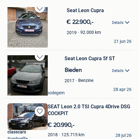
Seat Leon Cupra
Bewaren
in
€ 22.900,-
Details
Mijn
Favorieten
92.000
km
2019
Mick
21 jun 26
Sint-Pieters-Leeuw
Seat Leon Cupra 5f ST
Bewaren
in
Bieden
Details
Mijn
Favorieten
Benzine
2017
Ivone Fernandes
28 apr 26
Haaltert + Deel Erembodegem
SEAT Leon 2.0 TSI Cupra 4Drive DSG
COCKPIT
Bewaren
in
€ 20.990,-
Mijn
classcars
Favorieten
125.715
km
2018
28 jul 26
Sombreffe