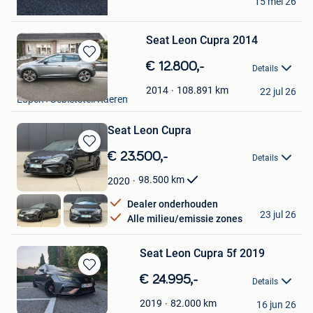
15 mei 26
Balen
Seat Leon Cupra 2014
Bewaren
€ 12.800,-
Details
in
Marco
Mijn
108.891
km
2014
22 jul 26
Eupen+Gebietsteil Raeren
Favorieten
Seat Leon Cupra
Bewaren
€ 23.500,-
Details
in
Mijn
98.500
km
2020
Favorieten
Dealer onderhouden
NVR Cars
23 jul 26
Alle milieu/emissie zones
Koersel
Seat Leon Cupra 5f 2019
Bewaren
€ 24.995,-
Details
in
yannickvsp
Mijn
82.000
km
2019
16 jun 26
Lanaken