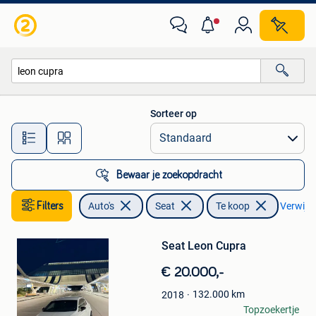
Seat
Sorteer op
Alle afstanden…
Bewaar je zoekopdracht
Filters
Auto's
Seat
Te koop
Verwijder
Bewaren
Seat Leon Cupra
in
Mijn
€ 20.000,-
Favorieten
132.000
km
2018
Orazio Galofaro
Topzoekertje