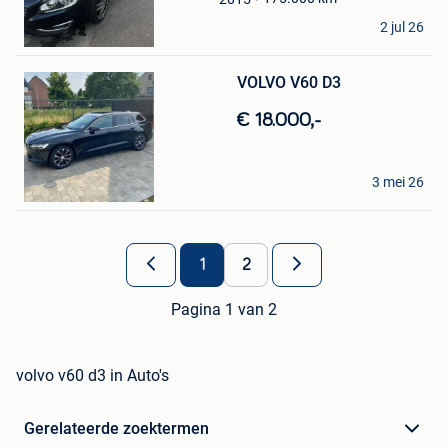
Summer Bayyat
2 jul 26
Beringen
Bewaren
in
VOLVO V60 D3
Mijn
Favorieten
€ 18.000,-
Sousou
3 mei 26
Couillet
1
2
Pagina 1 van 2
volvo v60 d3 in Auto's
Gerelateerde zoektermen