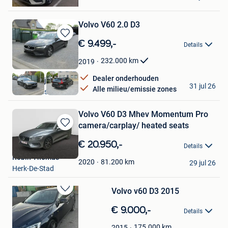
Hofstade
Volvo V60 2.0 D3
Bewaren
€ 9.499,-
Details
in
Mijn
232.000
km
2019
Favorieten
Dealer onderhouden
Autobedrijf BOCA
31 jul 26
Alle milieu/emissie zones
Waasmunster
Volvo V60 D3 Mhev Momentum Pro
camera/carplay/ heated seats
Bewaren
in
€ 20.950,-
Details
Mijn
Robin Thomas
Favorieten
81.200
km
2020
29 jul 26
Herk-De-Stad
Volvo v60 D3 2015
Bewaren
in
€ 9.000,-
Details
Mijn
Favorieten
175.000
km
2015