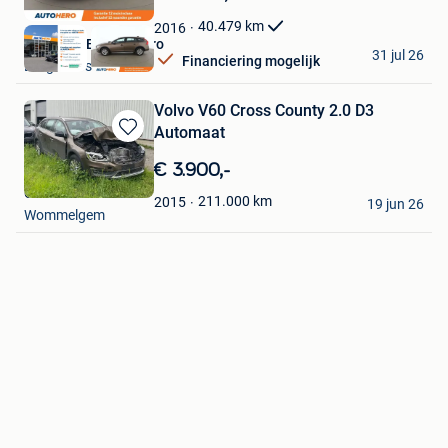
Mijn
Favorieten
40.479
km
2016
Autohero Belgium Pro
31 jul 26
Financiering mogelijk
Drogenbos
Volvo V60 Cross County 2.0 D3
Automaat
Bewaren
in
€ 3.900,-
Mijn
CCRA
Favorieten
211.000
km
2015
19 jun 26
Wommelgem