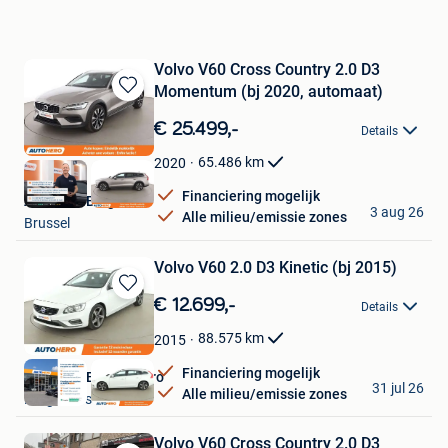
Volvo V60 Cross Country 2.0 D3
Momentum (bj 2020, automaat)
Bewaren
in
€ 25.499,-
Details
Mijn
Favorieten
65.486
km
2020
Financiering mogelijk
Autohero België
3 aug 26
Alle milieu/emissie zones
Brussel
Volvo V60 2.0 D3 Kinetic (bj 2015)
Bewaren
€ 12.699,-
Details
in
Mijn
88.575
km
2015
Favorieten
Financiering mogelijk
Autohero Belgium Pro
31 jul 26
Alle milieu/emissie zones
Drogenbos
Volvo V60 Cross Country 2.0 D3