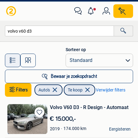
Auto's
Sorteer op
Alle afstanden…
Bewaar je zoekopdracht
Filters
Auto's
Te koop
Verwijder filters
Volvo V60 D3 - R Design - Automaat
Bewaren
€ 15.000,-
in
Autohandel Olivier
174.000
km
2019
Mijn
Eergisteren
Oostakker
Favorieten