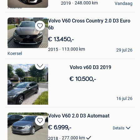
Fernando
Mijn
248.000
km
2019
Vandaag
Fleurus
Favorieten
Volvo V60 Cross Country 2.0 D3 Euro
6b
Bewaren
in
€ 13.450,-
Mijn
M.
Favorieten
113.000
km
2015
29 jul 26
Koersel
Volvo v60 D3 2019
Bewaren
in
€ 10.500,-
Mijn
Favorieten
Nordin
16 jul 26
Hasselt
Volvo V60 2.0 D3 Automaat
Bewaren
€ 6.999,-
Details
in
Mijn
277.000
km
2018