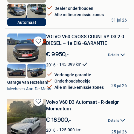
Favorieten
Dealer onderhouden
Alle milieu/emissie zones
Autobedrijf BOCA
31 jul 26
Automaat
Waasmunster
VOLVO V60 CROSS COUNTRY D3 2.0
DIESEL – 1e EIG -GARANTIE
Bewaren
in
€ 9.950,-
Details
Mijn
Favorieten
145.399
km
2016
Verlengde garantie
Onderhoudsboekje
Garage van Hozeham
28 jul 26
Alle milieu/emissie zones
Mechelen-Aan-De-Maas
Volvo V60 D3 Automaat - R-design
Bewaren
Momentum
in
Mijn
€ 18.900,-
Details
Favorieten
Jonas
125.000
km
2018
25 jul 26