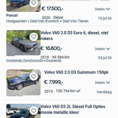
Bewaren
€ 17.500,-
Details
in
Pascal
Mijn
Diesel
2020
16 jul 26
Hoegaarden + Deel Van Kumtich + Deel Van Tienen
Favorieten
Volvo V60 2.0 D3 Euro 6, diesel, niet
rokers
Bewaren
in
€ 16.800,-
Details
Mijn
Alice
Favorieten
99.584
km
2018
24 jul 26
Oostende Zandvoorde +Oostende
Volvo V60 2.0 D3 Summum 150pk
Bewaren
€ 7.999,-
Details
in
b&o automobiles
Mijn
150.794
km
2015
Vandaag
Ruisbroek
Favorieten
Volvo V60 D3 2L Diesel Full Opties
mooie metallic kleur
Bewaren