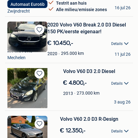
Testrit aan huis
Automaat Euro6b
Ferhan Cars
16 jul 26
Alle milieu/emissie zones
Zwijndrecht
2020 Volvo V60 Break 2.0 D3 Diesel
150 PK/eerste eigenaar!
Bewaren
in
€ 10.450,-
Details
Mijn
MV MOTORS
Favorieten
295.000
km
2020
11 jul 26
Mechelen
Volvo V60 D3 2.0 Diesel
Bewaren
€ 4.800,-
Details
in
Mijn
273.000
km
2013
Favorieten
Jade
3 aug 26
Hemiksem
Volvo V60 2.0 D3 R-Design
Bewaren
€ 12.350,-
Details
in