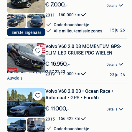
in
€ 7.000,-
Details
Mijn
Favorieten
160.000
km
2011
Onderhoudsboekje
S&M Cars
15 jul 26
Alle milieu/emissie zones
Eerste Eigenaar
Moorslede
Volvo V60 2.0 D3 MOMENTUM GPS-
CLIM-LED-CRUISE-PDC-WIELEN
Bewaren
in
€ 16.950,-
Details
Mijn
BM CARS / +32 (0)492 57 22 42
Favorieten
112.000
km
2019
23 jul 26
Auvelais
Volvo V60 2.0 D3 • Ocean Race •
Automaat • GPS • Euro6b
Bewaren
in
€ 11.000,-
Details
Mijn
Favorieten
156.422
km
2015
Onderhoudsboekje