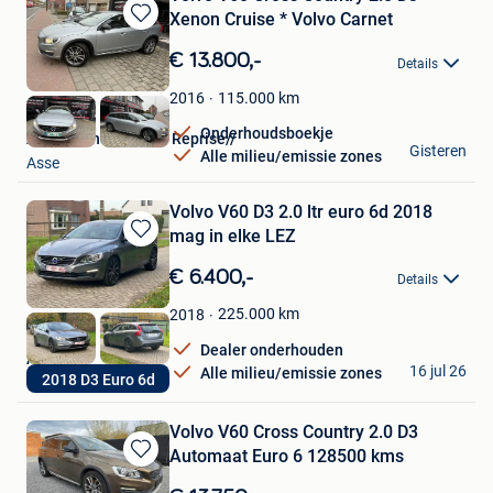
Xenon Cruise * Volvo Carnet
Bewaren
in
€ 13.800,-
Details
Mijn
Favorieten
115.000
km
2016
Onderhoudsboekje
AUTO/Achat Vendre Reprise//
Gisteren
Alle milieu/emissie zones
Asse
Volvo V60 D3 2.0 ltr euro 6d 2018
mag in elke LEZ
Bewaren
in
€ 6.400,-
Details
Mijn
Favorieten
225.000
km
2018
Dealer onderhouden
Aʙ-Gᴇᴇʟ
16 jul 26
Alle milieu/emissie zones
2018 D3 Euro 6d
Olen
Volvo V60 Cross Country 2.0 D3
Automaat Euro 6 128500 kms
Bewaren
in