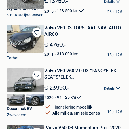
€ 13.750,-
Details
Mijn
WyCars Mechelen
Favorieten
128.500
km
2015
26 jul 26
Sint-Katelijne-Waver
Volvo V60 D3 TOPSTAAT NAVI AUTO
AIRCO
Bewaren
in
€ 4.750,-
Mijn
First automotive
Favorieten
318.000
km
2011
15 jul 26
Torhout
Volvo V60 V60 2.0 D3 *PANO*ELEK
SEATS*ELEK
Bewaren
TRKEHAAK*MEMORY*C
in
€ 23.990,-
Details
Mijn
Favorieten
94.125
km
2020
Financiering mogelijk
Deconinck BV
19 jul 26
Alle milieu/emissie zones
Zwevegem
Volvo V60 D3 Momentum Pro - 2020