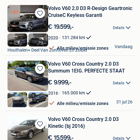
Volvo V60 2.0 D3 R-Design Geartronic
CruiseC Keyless Garanti
Bewaren
in
€ 19.599,-
Details
Mijn
Favorieten
131.284
km
2020
Kubika Cars
Vandaag
Alle milieu/emissie zones
Houthalen+ Deel Van Zonhoven En Zolder
Volvo V60 Cross Country 2.0 D3
Summum 1EIG. PERFECTE STAAT
Bewaren
in
€ 9.999,-
Details
Mijn
Favorieten
165.000
km
2016
YOUR BEST CAR
31 jul 26
Alle milieu/emissie zones
Lot
Volvo V60 Cross Country 2.0 D3
Kinetic (bj 2016)
Bewaren
in
€ 15.599,-
Details