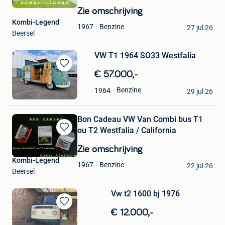
in
Zie omschrijving
Mijn
Kombi-Legend
Favorieten
Benzine
1967
27 jul 26
Beersel
VW T1 1964 SO33 Westfalia
Bewaren
€ 57.000,-
in
kevin
Benzine
1964
Mijn
29 jul 26
Westmalle
Favorieten
Bon Cadeau VW Van Combi bus T1
ou T2 Westfalia / California
Bewaren
in
Zie omschrijving
Mijn
Kombi-Legend
Favorieten
Benzine
1967
22 jul 26
Beersel
Vw t2 1600 bj 1976
Bewaren
€ 12.000,-
in
KoenVG