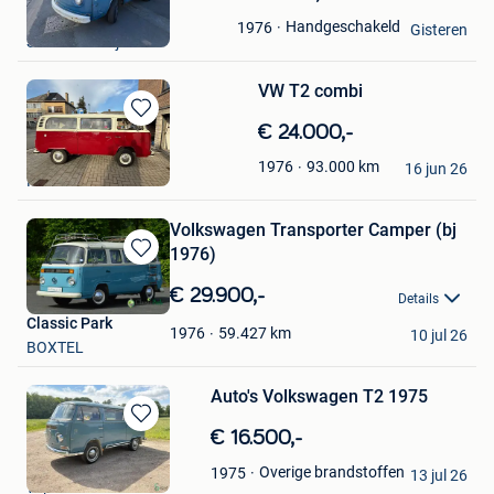
in
the range
Handgeschakeld
1976
Mijn
Gisteren
Sint-Eloois-Vijve
Favorieten
VW T2 combi
Bewaren
€ 24.000,-
in
MotorOnly
93.000
km
1976
Mijn
16 jun 26
Perwez
Favorieten
Volkswagen Transporter Camper (bj
1976)
Bewaren
in
€ 29.900,-
Details
Mijn
Classic Park
Favorieten
59.427
km
1976
10 jul 26
BOXTEL
Auto's Volkswagen T2 1975
Bewaren
€ 16.500,-
in
Second Owner
Overige brandstoffen
1975
Mijn
13 jul 26
Wijchen
Favorieten