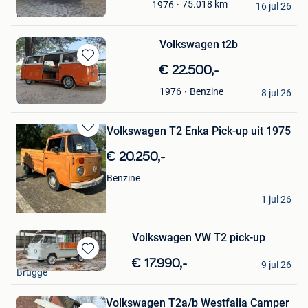
75.018
km
1976
Mijn
16 jul 26
Mechelen
Favorieten
Volkswagen t2b
Bewaren
€ 22.500,-
in
tim
Benzine
1976
Mijn
8 jul 26
Olen
Favorieten
Volkswagen T2 Enka Pick-up uit 1975
Bewaren
in
€ 20.250,-
Mijn
Favorieten
Benzine
Vicky
1 jul 26
Zichem
Volkswagen VW T2 pick-up
Klein_Quantum
Bewaren
€ 17.990,-
9 jul 26
Brugge
in
Mijn
Favorieten
Volkswagen T2a/b Westfalia Camper