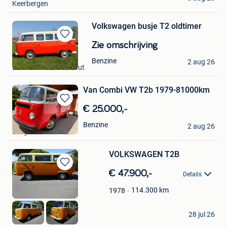
Keerbergen
Volkswagen busje T2 oldtimer
Bewaren
Zie omschrijving
in
Luc
Benzine
Mijn
2 aug 26
Essen +Deel Kalmthout
Favorieten
Van Combi VW T2b 1979-81000km
Bewaren
€ 25.000,-
in
Hayden&Mila
Benzine
Mijn
2 aug 26
Olloy-Sur-Viroin
Favorieten
VOLKSWAGEN T2B
Bewaren
€ 47.900,-
Details
in
Mijn
114.300
km
1978
Favorieten
Huguesv
28 jul 26
Thines