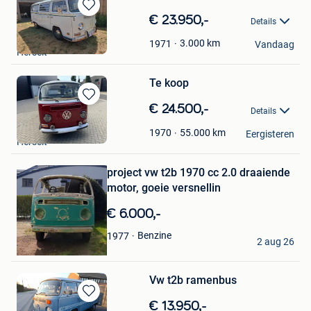
Bewaren
€ 23.950,-
Details
in
Nick Pelgrims
Mijn
3.000
km
1971
Vandaag
Herselt
Favorieten
Te koop
Bewaren
€ 24.500,-
Details
in
Pauli David
Mijn
55.000
km
1970
Eergisteren
Bewaren
Herselt
Favorieten
in
Mijn
project vw t2b 1970 cc 2.0 draaiende
Favorieten
motor, goeie versnellin
€ 6.000,-
robbie
Benzine
1977
2 aug 26
Nederbrakel
Vw t2b ramenbus
Bewaren
€ 13.950,-