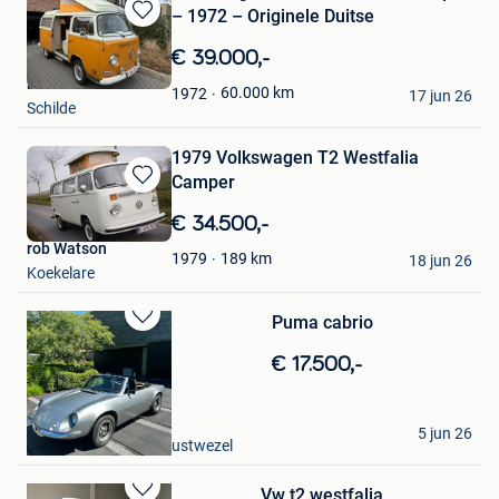
– 1972 – Originele Duitse
Bewaren
in
€ 39.000,-
Mijn
bernard
Favorieten
60.000
km
1972
17 jun 26
Schilde
1979 Volkswagen T2 Westfalia
Camper
Bewaren
in
€ 34.500,-
Mijn
rob Watson
Favorieten
189
km
1979
18 jun 26
Koekelare
Puma cabrio
Bewaren
in
€ 17.500,-
Mijn
Favorieten
Jens
5 jun 26
Kalmthout & Deel Wuustwezel
Vw t2 westfalia