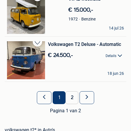
Bewaren
in
€ 15.000,-
Mijn
Favorieten
Benzine
1972
younes
14 jul 26
Antwerpen
Volkswagen T2 Deluxe - Automatic
Bewaren
in
€ 24.500,-
Details
Mijn
Favorieten
Itom
18 jun 26
Kruibeke
1
2
Pagina 1 van 2
volkswagen t2* in Auto's