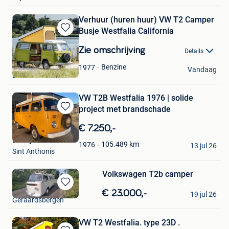
Verhuur (huren huur) VW T2 Camper
Busje Westfalia California
Bewaren
in
Zie omschrijving
Details
Mijn
Kombi-Legend
Favorieten
Benzine
1977
Vandaag
Beersel
VW T2B Westfalia 1976 | solide
project met brandschade
Bewaren
in
€ 7.250,-
Mijn
Dandy Classics
Favorieten
105.489
km
1976
13 jul 26
Sint Anthonis
Volkswagen T2b camper
Asselman
Bewaren
€ 23.000,-
19 jul 26
Geraardsbergen
in
Mijn
Favorieten
VW T2 Westfalia. type 23D .