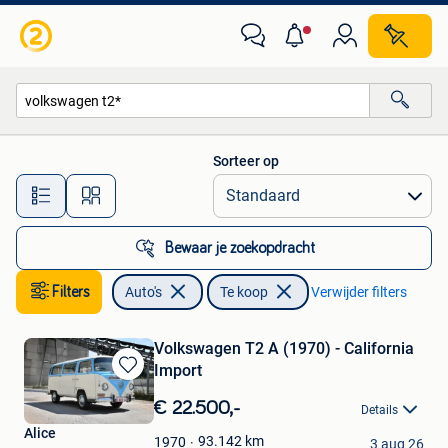
Auto's
Sorteer op
Alle afstanden…
Bewaar je zoekopdracht
Filters
Auto's
Te koop
Verwijder filters
Volkswagen T2 A (1970) - California
Import
Bewaren
in
€ 22.500,-
Details
Mijn
Alice
Favorieten
93.142
km
1970
3 aug 26