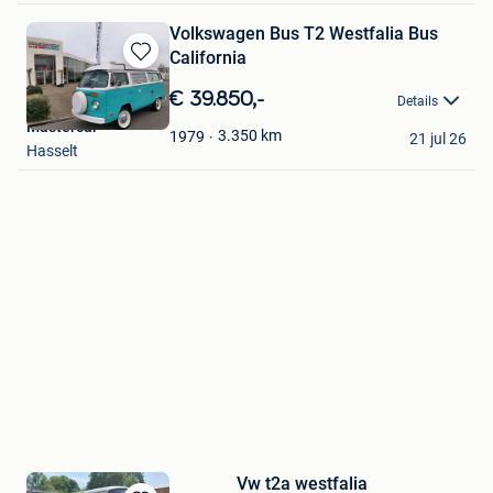
Volkswagen Bus T2 Westfalia Bus
California
Bewaren
in
€ 39.850,-
Details
Mijn
Mastercar
Favorieten
3.350
km
1979
21 jul 26
Hasselt
Vw t2a westfalia