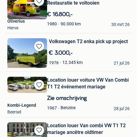
Restauratie te voltooien
Bewaren
in
€ 16.800,-
Mijn
Oliverius
Favorieten
90.000
km
1980
30 mrt 26
Herve
Volkswagen T2 enka pick up project
Bewaren
€ 3.000,-
in
RestoCars
12.345
km
1976
Mijn
21 jul 26
Herzele
Favorieten
Location louer voiture VW Van Combi
T1 T2 événement mariage
Bewaren
in
Zie omschrijving
Mijn
Kombi-Legend
Favorieten
Benzine
1967
28 jul 26
Beersel
Location louer Van combi VW T1 T2
mariage ancêtre oldtimer
Bewaren