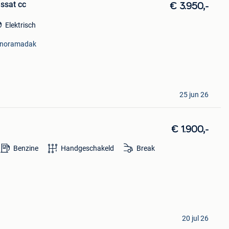
ssat cc
€ 3.950,-
Elektrisch
noramadak
25 jun 26
€ 1.900,-
Benzine
Handgeschakeld
Break
20 jul 26