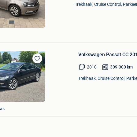
Mijn
Trekhaak, Cruise Control, Parkee
Favorieten
r
Volkswagen Passat CC 20
Bewaren
2010
309.000
km
in
Mijn
Trekhaak, Cruise Control, Parke
Favorieten
6
aas