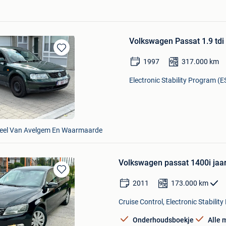
Volkswagen Passat 1.9 tdi 
Bewaren
1997
317.000
km
in
Mijn
Electronic Stability Program (E
Favorieten
Deel Van Avelgem En Waarmaarde
Volkswagen passat 1400i jaa
Bewaren
2011
173.000
km
in
Mijn
Cruise Control, Electronic Stabili
Favorieten
Onderhoudsboekje
Alle 