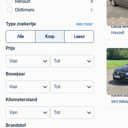
Renault
8
Oldtimers
1
Type zoekertje
lees meer
Luma Be
Hasselt
Alle
Koop
Lease
Prijs
Bouwjaar
icetea.8
Kilometerstand
Sint-Nikl
Brandstof