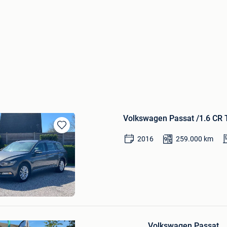
Volkswagen Passat /1.6 CR 
Bewaren
2016
259.000
km
in
Mijn
Favorieten
press
Bewaren
in
Volkswagen Passat