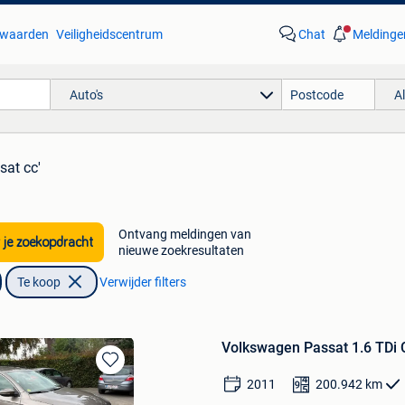
waarden
Veiligheidscentrum
Chat
Meldinge
Auto's
A
sat cc'
Ontvang meldingen van
 je zoekopdracht
nieuwe zoekresultaten
Te koop
Verwijder filters
Volkswagen Passat 1.6 TDi 
Bewaren
2011
200.942
km
in