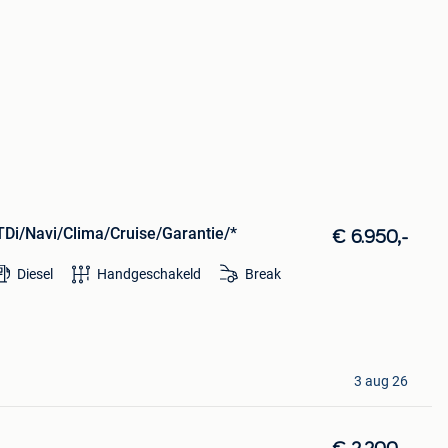
TDi/Navi/Clima/Cruise/Garantie/*
€ 6.950,-
Diesel
Handgeschakeld
Break
3 aug 26