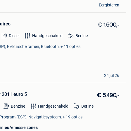
Eergisteren
airco
€ 1.600,-
Diesel
Handgeschakeld
Berline
SP), Elektrische ramen, Bluetooth, + 11 opties
24 jul 26
r 2011 euro 5
€ 5.490,-
Benzine
Handgeschakeld
Berline
ty Program (ESP), Navigatiesysteem, + 19 opties
milieu/emissie zones