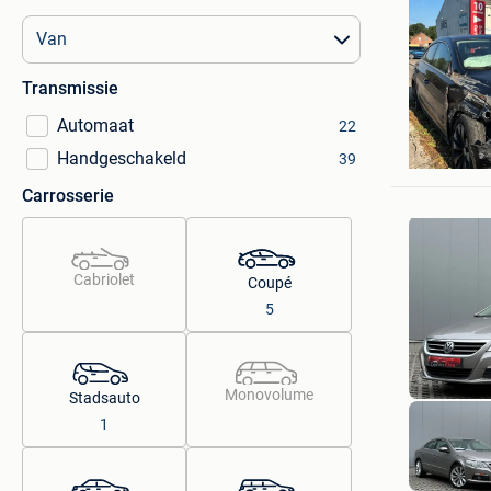
Transmissie
Automaat
22
Emrullah
Handgeschakeld
39
Hoboken
Carrosserie
Cabriolet
Coupé
5
Monovolume
Stadsauto
1
Autos Ze