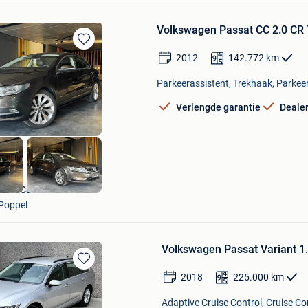
Volkswagen Passat CC 2.0 CR 
Bewaren
2012
142.772
km
in
Mijn
Parkeerassistent, Trekhaak, Parkeer
Favorieten
Verlengde garantie
Deale
Meti Cars Bvba
Poppel
Volkswagen Passat Variant 1
Bewaren
2018
225.000
km
in
Mijn
Adaptive Cruise Control, Cruise Co