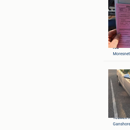
rob
Moresnet
Teuwen 
Ganshor