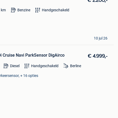
€ 2.200,-
0
km
Benzine
Handgeschakeld
10 jul 26
i Cruise Navi ParkSensor DigAirco
€ 4.999,-
Diesel
Handgeschakeld
Berline
arkeersensor, + 16 opties