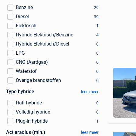
Benzine
29
Diesel
39
Elektrisch
1
Hybride Elektrisch/Benzine
4
Hybride Elektrisch/Diesel
0
LPG
0
CNG (Aardgas)
0
Waterstof
0
Overige brandstoffen
0
Type hybride
lees meer
Half hybride
0
Autos Ex
Volledig hybride
0
Ledegem
Plug-in hybride
1
Actieradius (min.)
lees meer