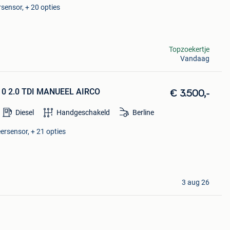
rsensor, + 20 opties
Topzoekertje
Vandaag
10 2.0 TDI MANUEEL AIRCO
€ 3.500,-
Diesel
Handgeschakeld
Berline
ersensor, + 21 opties
3 aug 26