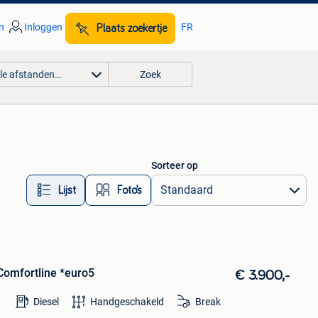
n
Inloggen
FR
Plaats zoekertje
lle afstanden…
Zoek
Sorteer op
Lijst
Foto’s
Comfortline *euro5
€ 3.900,-
Diesel
Handgeschakeld
Break