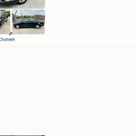
Garage KL Motors
Chatelet
Bewaren
in