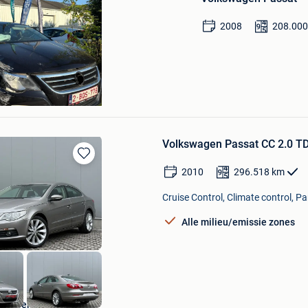
Mijn
Favorieten
2008
208.00
Volkswagen Passat CC 2.0 TD
Bewaren
2010
296.518
km
in
Mijn
Cruise Control, Climate control, P
Favorieten
Alle milieu/emissie zones
bs Toekomstlaan 12