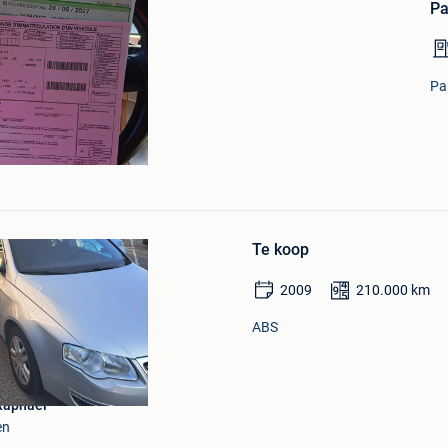
Pa
Mijn
Favorieten
Pa
Bewaren
in
Te koop
Mijn
Favorieten
2009
210.000
km
ABS
Raphaël
en