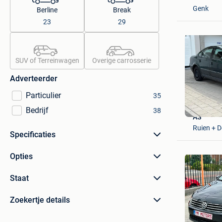
Genk
Berline
Break
23
29
SUV of Terreinwagen
Overige carrosserie
Adverteerder
Particulier
35
Bedrijf
38
AS
Ruien + 
Specificaties
Opties
Staat
Zoekertje details