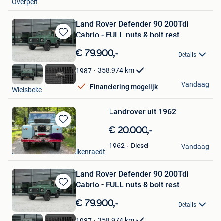
Overpelt
Land Rover Defender 90 200Tdi
Cabrio - FULL nuts & bolt rest
Bewaren
in
€ 79.900,-
Details
Mijn
Favorieten
358.974
km
1987
DCT
Vandaag
Financiering mogelijk
Wielsbeke
Landrover uit 1962
Bewaren
€ 20.000,-
in
Jody
Diesel
1962
Mijn
Vandaag
Baelen+ Partie De Welkenraedt
Favorieten
Land Rover Defender 90 200Tdi
Cabrio - FULL nuts & bolt rest
Bewaren
in
€ 79.900,-
Details
Mijn
Favorieten
358.974
km
1987