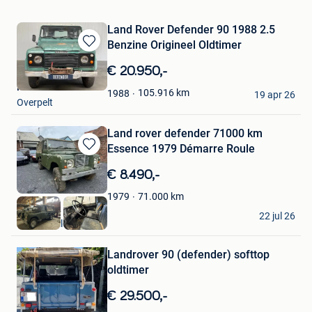
Land Rover Defender 90 1988 2.5
Benzine Origineel Oldtimer
Bewaren
in
€ 20.950,-
Mijn
Robert
Favorieten
105.916
km
1988
19 apr 26
Overpelt
Land rover defender 71000 km
Essence 1979 Démarre Roule
Bewaren
in
€ 8.490,-
Mijn
Favorieten
71.000
km
1979
LIBELCAR SA
22 jul 26
Braine-L'Alleud
Bewaren
Landrover 90 (defender) softtop
in
Mijn
oldtimer
Favorieten
€ 29.500,-