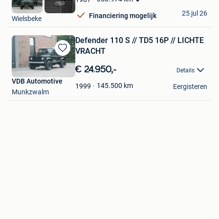
DCT
25 jul 26
Financiering mogelijk
Wielsbeke
Defender 110 S // TD5 16P // LICHTE
VRACHT
Bewaren
in
€ 24.950,-
Details
Mijn
VDB Automotive
Favorieten
145.500
km
1999
Eergisteren
Munkzwalm