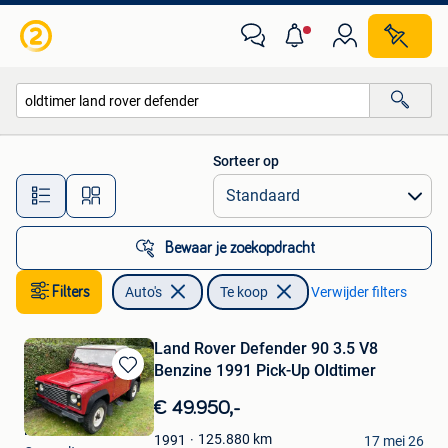
Auto's
Sorteer op
Alle afstanden…
Bewaar je zoekopdracht
Filters
Auto's
Te koop
Verwijder filters
Land Rover Defender 90 3.5 V8
Benzine 1991 Pick-Up Oldtimer
Bewaren
in
€ 49.950,-
Mijn
Robert
Favorieten
125.880
km
1991
17 mei 26