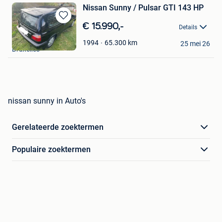
Nissan Sunny / Pulsar GTI 143 HP
Bewaren
€ 15.990,-
Details
in
loiz
Mijn
65.300
km
1994
25 mei 26
Bruxelles
Favorieten
nissan sunny in Auto's
Gerelateerde zoektermen
Populaire zoektermen