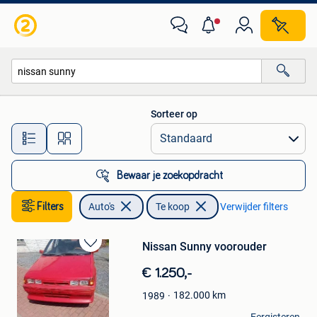
Auto's
Sorteer op
Alle afstanden…
Bewaar je zoekopdracht
Filters
Auto's
Te koop
Verwijder filters
Nissan Sunny voorouder
Bewaren
in
€ 1.250,-
Mijn
Favorieten
182.000
km
1989
kevv