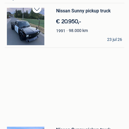
Nissan Sunny pickup truck
Bewaren
in
€ 20.950,-
Mijn
Favorieten
98.000
km
1991
wido
23 jul 26
Berlare
Bewaren