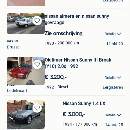
Eergisteren
Mons
nissan almera en nissan sunny
gevraagd
Bewaren
in
Zie omschrijving
Details
Mijn
xavier
Favorieten
200.000
km
1990
11 okt 20
Brussel
Oldtimer Nissan Sunny III Break
(Y10) 2.0d 1992
Bewaren
in
€ 3.200,-
Details
Mijn
Fizzi
Favorieten
Diesel
1992
Eergisteren
Lodelinsart
Nissan Sunny 1.4 LX
Bewaren
€ 3.000,-
Details
in
tmnforever
Mijn
177.000
km
1994
14 aug 25
Izegem
Favorieten