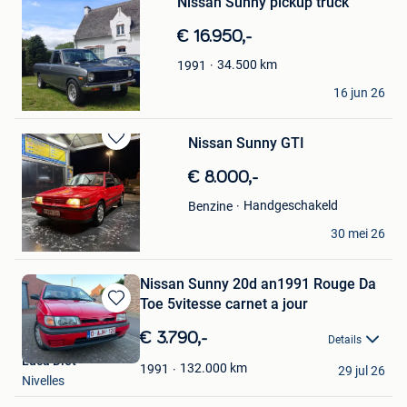
Nissan Sunny pickup truck
in
Mijn
€ 16.950,-
Favorieten
34.500
km
1991
wido
16 jun 26
Berlare
Nissan Sunny GTI
Bewaren
in
€ 8.000,-
Mijn
Favorieten
Handgeschakeld
Benzine
Perry
30 mei 26
Ath
Nissan Sunny 20d an1991 Rouge Da
Toe 5vitesse carnet a jour
Bewaren
in
€ 3.790,-
Details
Mijn
Luca Diet
Favorieten
132.000
km
1991
29 jul 26
Nivelles