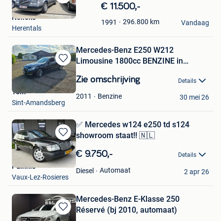
Bewaren
€ 11.500,-
in
Nelleke
296.800
km
1991
Mijn
Vandaag
Herentals
Favorieten
Mercedes-Benz E250 W212
Limousine 1800cc BENZINE in
Bewaren
topstaat
in
Zie omschrijving
Details
Mijn
Tom
Favorieten
Benzine
2011
30 mei 26
Sint-Amandsberg
✅ Mercedes w124 e250 td s124
showroom staat!! 🇳🇱
Bewaren
in
€ 9.750,-
Details
Mijn
Pdinnis
Favorieten
Automaat
Diesel
2 apr 26
Vaux-Lez-Rosieres
Mercedes-Benz E-Klasse 250
Réservé (bj 2010, automaat)
Bewaren