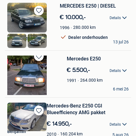
MERCEDES E250 | DIESEL
Bewaren
€ 10.000,-
Details
in
Mijn
280.000
km
1996
Favorieten
Dealer onderhouden
Z-MOTORS
13 jul 26
Hoboken
Mercedes E250
Bewaren
in
€ 5.500,-
Details
Mijn
Favorieten
264.000
km
1991
Misho ben
6 mei 26
Berchem
Mercedes-Benz E250 CGI
Blueefficiency AMG pakket
Bewaren
in
€ 14.950,-
Details
Mijn
Benjamin
Favorieten
160.204
km
2010
5 aug 26