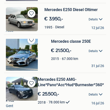
Mercedes E250 Diesel Oltimer
Bewaren
€ 3.950,-
Details
in
Rayan
Mijn
Diesel
1995
12 jul 26
Asse
Favorieten
Mercedes classe 250E
Bewaren
in
€ 21.500,-
Details
Mijn
Favorieten
67.000
km
2015
Fantomas
31 jul 26
Mouscron
Mercedes E250 AMG-
Line*Pano*Acc*Hud*Burmester*360*Xe
Bewaren
in
€ 25.500,-
Details
Mijn
P.Tez
Favorieten
78.000
km
2018
16 jul 26
Gent