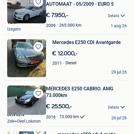
AUTOMAAT - 05/2009 - EURO 5
Bewaren
in
€ 7.950,-
Details
Mijn
TOM
Favorieten
265.000
km
2009
1 aug 26
Izegem
Mercedes E250 CDI Avantgarde
Bewaren
€ 12.000,-
in
Diesel
2011
Mijn
Favorieten
Hanne Winters
29 jul 26
Lubbeek
MERCEDES E250 CABRIO. AMG
73.000km
Bewaren
in
€ 25.500,-
Details
Mijn
DEN BEN
Favorieten
73.000
km
2016
26 jul 26
Zele+Deel Lokeren