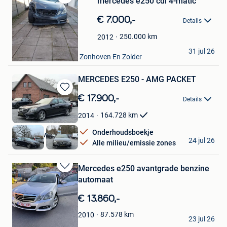
mercedes e250 cdi 4-matic
Bewaren
in
€ 7.000,-
Details
Mijn
Favorieten
250.000
km
2012
Bilal
31 jul 26
Houthalen+ Deel Van Zonhoven En Zolder
MERCEDES E250 - AMG PACKET
Bewaren
€ 17.900,-
Details
in
Mijn
164.728
km
2014
Favorieten
Onderhoudsboekje
iaMMar bv
24 jul 26
Alle milieu/emissie zones
Mol
Mercedes e250 avantgrade benzine
Bewaren
automaat
in
Mijn
€ 13.860,-
Favorieten
mevlut.isci
87.578
km
2010
23 jul 26
Gent