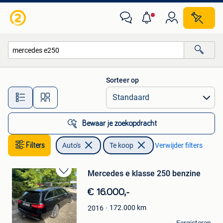
Auto's
Sorteer op
Alle afstanden…
Bewaar je zoekopdracht
Filters
Auto's
Te koop
Verwijder filters
Mercedes e klasse 250 benzine
Bewaren
in
€ 16.000,-
Mijn
Favorieten
172.000
km
2016
Marko