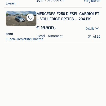
370.000
km
2011
Eergisteren
Ekeren
MERCEDES E250 DIESEL CABRIOLET
— VOLLEDIGE OPTIES — 204 PK
Bewaren
in
€ 16.500,-
Details
Mijn
keno
Favorieten
Automaat
Diesel
31 jul 26
Eupen+Gebietsteil Raeren