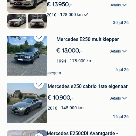
in
€ 13.950,-
Details
Mijn
Favorieten
128.000
km
2010
E&L Cars
30 jul 26
Herstal
Mercedes E250 multiklepper
Bewaren
in
€ 13.000,-
Details
Mijn
Favorieten
178.000
km
1994
R&L
6 jul 26
Meise + Deel Van Brussegem
Mercedes e250 cabrio 1ste eigenaar
Bewaren
in
€ 10.900,-
Details
Mijn
Favorieten
145.000
km
2010
samuel
16 jul 26
Bree
Mercedes E250CDI Avantgarde -