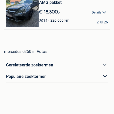
AMG pakket
in
Mijn
€ 18.300,-
Details
Favorieten
Rinaldo
220.000
km
2014
2 jul 26
Genk
mercedes e250 in Auto's
Gerelateerde zoektermen
Populaire zoektermen