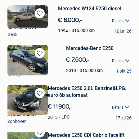
Mercedes W124 E250 diesel
Bewaren
€ 8.000,-
Details
in
Mercedes W211
Mijn
315.000
km
1994
12 jun 26
Genk
Favorieten
Mercedes-Benz E250
Bewaren
€ 7.500,-
Details
in
Albian
Mijn
315.000
km
2010
1 okt 25
Kortrijk
Favorieten
Mercedes E250 2,0L Benzine&LPG.
euro 6b automaat
Bewaren
in
€ 11.900,-
Details
Mijn
J Attila Robert
Favorieten
LPG
2013
17 jul 26
Zonhoven
Mercedes E250 CDI Cabrio facelift
Bewaren