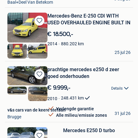
Baal+Deel Van Betekom
Mercedes-Benz E-250 CDI WITH
USED OVERHAULED ENGINE BUILT IN
Bewaren
in
€ 18.500,-
Mijn
Favorieten
880.202
km
2014
Diac Medical
25 jul 26
HARLINGEN
prachtige mercedes e250 d zeer
goed onderhouden
Bewaren
in
€ 9.999,-
Details
Mijn
Favorieten
248.431
km
2010
Verlengde garantie
v&s cars van de keere stefaan
31 jul 26
Alle milieu/emissie zones
Brugge
Mercedes E250 D turbo