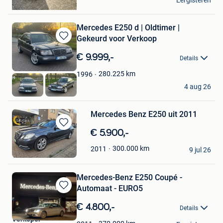
Eergisteren
Sint-Pieters-Woluwe
Mercedes E250 d | Oldtimer |
Gekeurd voor Verkoop
Bewaren
in
€ 9.999,-
Details
Mijn
Favorieten
280.225
km
1996
Z-Motors
4 aug 26
Hoboken
Mercedes Benz E250 uit 2011
Bewaren
€ 5.900,-
in
Mustafa
300.000
km
2011
Mijn
9 jul 26
Verviers
Favorieten
Mercedes-Benz E250 Coupé -
Automaat - EURO5
Bewaren
in
€ 4.800,-
Details
Mijn
Verkoper
Favorieten