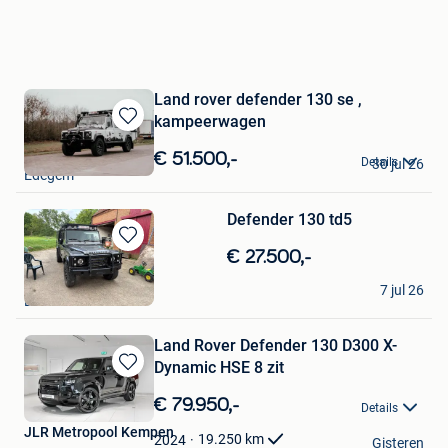
Land rover defender 130 se ,
kampeerwagen
Bewaren
in
Max
€ 51.500,-
Details
30 jul 26
Mijn
Edegem
Favorieten
Defender 130 td5
Bewaren
€ 27.500,-
in
joris
Mijn
7 jul 26
Berlaar
Favorieten
Land Rover Defender 130 D300 X-
Dynamic HSE 8 zit
Bewaren
in
€ 79.950,-
Details
Mijn
JLR Metropool Kempen
Favorieten
19.250
km
2024
Gisteren