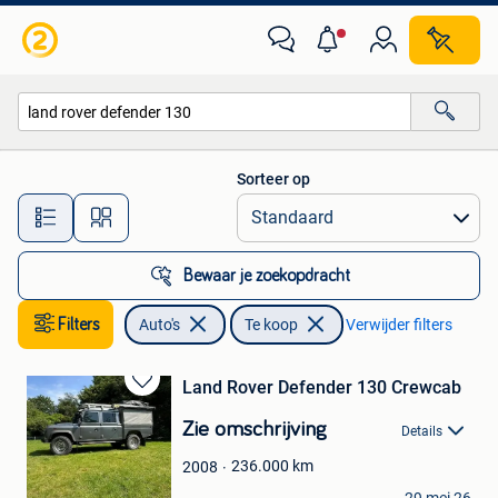
Auto's
Sorteer op
Alle afstanden…
Bewaar je zoekopdracht
Filters
Auto's
Te koop
Verwijder filters
Land Rover Defender 130 Crewcab
Bewaren
in
Zie omschrijving
Details
Mijn
Favorieten
236.000
km
2008
Landsend 4x4