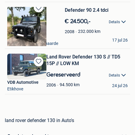
Defender 90 2.4 tdci
Bewaren
in
€ 24.500,-
Details
Mijn
Favorieten
232.000
km
2008
Pieter VL
17 jul 26
Merelbeke+Deel Zwijnaarde
Land Rover Defender 130 S // TD5
15P // LOW KM
Bewaren
in
Gereserveerd
Details
Mijn
VDB Automotive
Favorieten
94.500
km
2006
24 jul 26
Etikhove
land rover defender 130 in Auto's