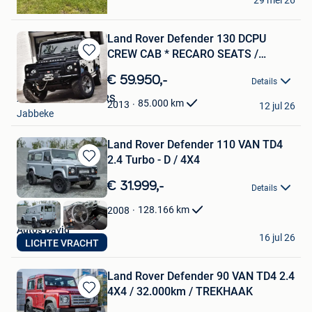
29 mei 26
Sint-Jansteen
Land Rover Defender 130 DCPU
CREW CAB * RECARO SEATS /
Bewaren
WINCH
in
€ 59.950,-
Details
Mijn
XOTO PREMIUM CARS
Favorieten
85.000
km
2013
12 jul 26
Jabbeke
Land Rover Defender 110 VAN TD4
2.4 Turbo - D / 4X4
Bewaren
in
€ 31.999,-
Details
Mijn
Favorieten
128.166
km
2008
Auto's David
16 jul 26
LICHTE VRACHT
Lebbeke
Land Rover Defender 90 VAN TD4 2.4
4X4 / 32.000km / TREKHAAK
Bewaren