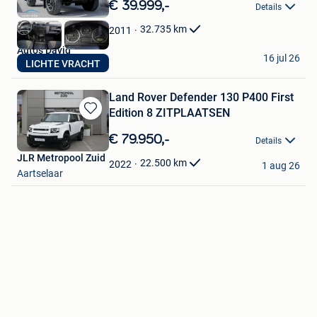
in
€ 39.999,-
Details
Mijn
Favorieten
32.735
km
2011
Auto's David
16 jul 26
LICHTE VRACHT
Lebbeke
Land Rover Defender 130 P400 First
Edition 8 ZITPLAATSEN
Bewaren
in
€ 79.950,-
Details
Mijn
JLR Metropool Zuid
Favorieten
22.500
km
2022
1 aug 26
Aartselaar