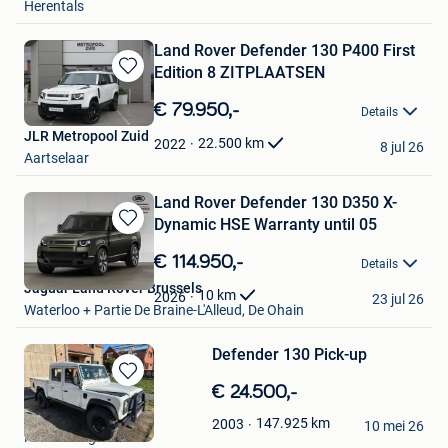
Herentals
Land Rover Defender 130 P400 First
Edition 8 ZITPLAATSEN
Bewaren
in
€ 79.950,-
Details
Mijn
JLR Metropool Zuid
Favorieten
22.500
km
2022
8 jul 26
Aartselaar
Land Rover Defender 130 D350 X-
Dynamic HSE Warranty until 05
Bewaren
in
€ 114.950,-
Details
Mijn
Jaguar Land Rover Brussels
Favorieten
10
km
2026
23 jul 26
Waterloo + Partie De Braine-L'Alleud, De Ohain
Defender 130 Pick-up
Bewaren
€ 24.500,-
in
Glen
147.925
km
2003
Mijn
10 mei 26
Huldenberg
Favorieten