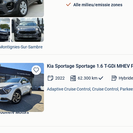
Alle milieu/emissie zones
World Cars SRL
Montignies-Sur-Sambre
Kia Sportage Sportage 1.6 T-GDi MHEV 
Bewaren
2022
62.300
km
Hybride
in
Mijn
Adaptive Cruise Control, Cruise Control, Parke
Favorieten
Louvière Motors