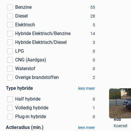
Benzine
55
Diesel
28
Elektrisch
5
Hybride Elektrisch/Benzine
14
Hybride Elektrisch/Diesel
3
LPG
0
CNG (Aardgas)
0
Waterstof
0
Overige brandstoffen
2
Type hybride
lees meer
Half hybride
0
Volledig hybride
1
Plug-in hybride
0
Rob
Koersel
Actieradius (min.)
lees meer