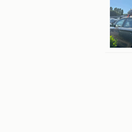
Yosje va
Antwerp