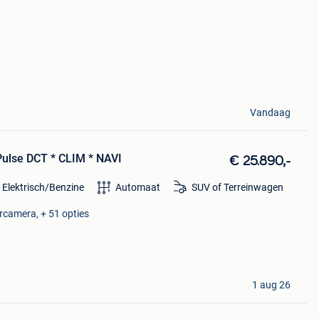
Vandaag
Pulse DCT * CLIM * NAVI
€ 25.890,-
 Elektrisch/Benzine
Automaat
SUV of Terreinwagen
ercamera, + 51 opties
1 aug 26