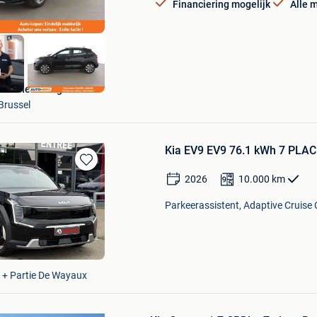
Financiering mogelijk
Alle 
Autohero België
Brussel
Kia EV9 EV9 76.1 kWh 7 PL
Bewaren
2026
10.000
km
in
Mijn
Parkeerassistent, Adaptive Cruise C
Favorieten
 + Partie De Wayaux
Bewaren
in