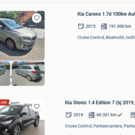
Kia Carens 1.7d 100kw Au
Bewaren
2015
191.000
km
in
Mijn
Cruise Control, Bluetooth, Isofi
Favorieten
Autobedrijf Gebroeders
Sint-Niklaas
Kia Stonic 1.4 Edition 7 (bj 201
Bewaren
2019
69.301
km
in
Mijn
Cruise Control, Parkeercamera, Parke
Favorieten