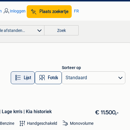
n
Inloggen
FR
Plaats zoekertje
lle afstanden…
Zoek
Sorteer op
Lijst
Foto’s
| Lage km's | Kia historiek
€ 11.500,-
Benzine
Handgeschakeld
Monovolume