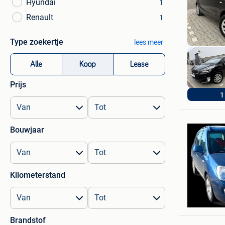
Hyundai
1
Renault
1
Type zoekertje
lees meer
Alle
Koop
Lease
Prijs
1
Bouwjaar
Kilometerstand
Ppp
Lummen
Brandstof