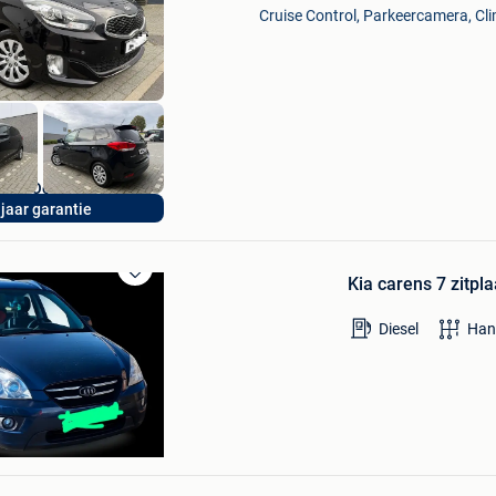
Mijn
Cruise Control, Parkeercamera, Cli
Favorieten
Rizq Occasions BV
 jaar garantie
Brecht
Kia carens 7 zitpl
Bewaren
in
Diesel
Han
Mijn
Favorieten