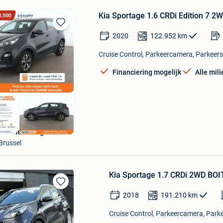
Kia Sportage 1.6 CRDi Edition 7 2W
Bewaren
2020
122.952
km
in
Mijn
Cruise Control, Parkeercamera, Parkeers
Favorieten
Financiering mogelijk
Alle mil
Autohero België
Brussel
Kia Sportage 1.7 CRDi 2WD BO
Bewaren
2018
191.210
km
in
Mijn
Cruise Control, Parkeercamera, Parke
Favorieten