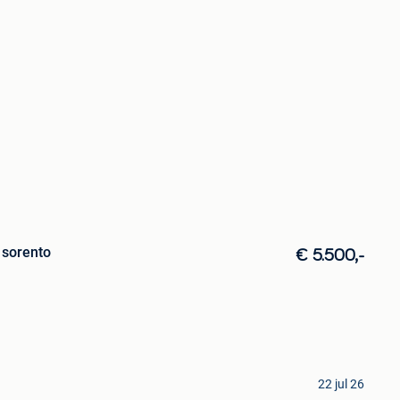
 sorento
€ 5.500,-
22 jul 26