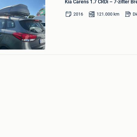
Kia Carens 1.7 CRDi – 7-zitter Br
Mijn
Favorieten
2016
121.000
km
Di
n Dam
en