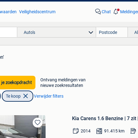
waarden
Veiligheidscentrum
Chat
Meldinge
Auto's
A
n'
Ontvang meldingen van
 je zoekopdracht
nieuwe zoekresultaten
Te koop
Verwijder filters
Kia Carens 1.6 Benzine | 7 zit 
Bewaren
2014
91.415
km
in