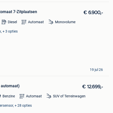
tomaat 7-Zitplaatsen
€ 6.900,-
Diesel
Automaat
Monovolume
x, + 3 opties
19 jul 26
9, automaat)
€ 12.699,-
Benzine
Automaat
SUV of Terreinwagen
ersensor, + 28 opties