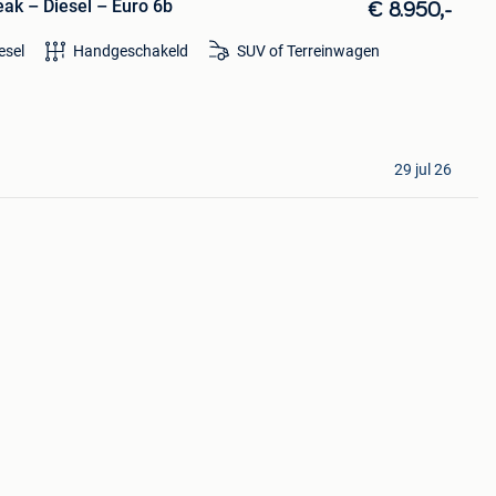
eak – Diesel – Euro 6b
€ 8.950,-
esel
Handgeschakeld
SUV of Terreinwagen
29 jul 26