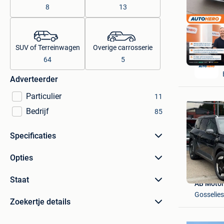
8
13
SUV of Terreinwagen
Overige carrosserie
64
5
Adverteerder
Particulier
11
Bedrijf
85
Specificaties
Opties
Staat
AB Motor
Gosselies
Zoekertje details