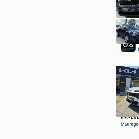
KIA - La 
Maurage